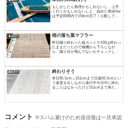
◆製作中
もしかしたら無理かもしれないし、上手
く行くかもしれないしと、始めた青緑Ver
は予定時間内で158cm完了！心配してた
細さゆえの切れとかも全く起こらず目を
飛ばしてしまい少し戻ったりした程度の
アクシデントのみ非常に順調な158cmで
した(*´ω...
桜の落ち葉マフラー
◆製作中
昨日織り終わった縦カシミヤ100は終わっ
たままだったので織機から下ろしなが
ら、織り目が飛んでないかチェックし飛
んでる場合は処理して、細かい作業をし
てからの新しくカシミヤアンゴラウール
機上げ。この糸は、桜が紅葉した葉っぱ
を集めて染めた糸でワザ...
終わりそう
◆製作中
本日85.5cm→151cmまで日速65.5cmとい
う速度を出しながら進行中今日中に終わ
ることはなかったけど151cmまで来たし
週明け月曜日には完了の予定！ 当初は柄
を織るために足元も動きがあるから結構
織る速度が落ちると思ってたのに実際蓋
開...
コメント
※スパム避けのため送信後は一旦承認