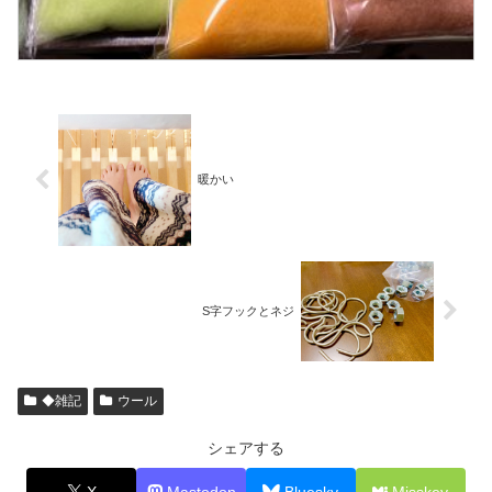
暖かい
S字フックとネジ
◆雑記
ウール
シェアする
X
Mastodon
Bluesky
Misskey