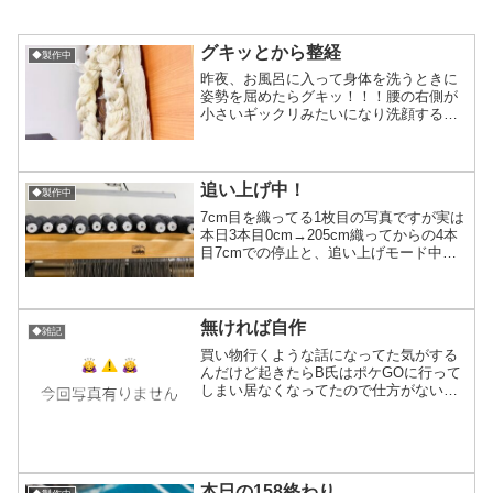
グキッとから整経
◆製作中
昨夜、お風呂に入って身体を洗うときに
姿勢を屈めたらグキッ！！！腰の右側が
小さいギックリみたいになり洗顔する時
の姿勢とかが地雷…寝てる時は問題なさ
そうで、朝起きたらやっぱり痛くて今日
はスイカマフラーのあれこれを用意する
予定だったけど完全に止め...
追い上げ中！
◆製作中
7cm目を織ってる1枚目の写真ですが実は
本日3本目0cm→205cm織ってからの4本
目7cmでの停止と、追い上げモード中で
す！幸い昼の織り部屋(主催)は面白い話題
を挟みつつ会話にも織りにも集中出来る
ような真面目な話題が多くめちゃくちゃ
順調に...
無ければ自作
◆雑記
買い物行くような話になってた気がする
んだけど起きたらB氏はポケGOに行って
しまい居なくなってたので仕方がないか
ら織りの道具自作タイムとなりました。
糸を巻きつける管の部分はストロー状の
物。筒の内径的にもまさにストローはベ
ストサイズだけど素材が...
本日の158終わり