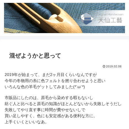
混ぜようかと思って
2019.02.08
2019年が始まって、まだ2ヶ月目くらいなんですが
今年の冬物用の糸に色フェルトを撚り合わせようと思い
いろんな色の羊毛ゲットしてみました(*´ω`*)
市販品にしたのは、原毛から染めする暇もないし
紡ぐ人と比べると原毛の知識がほとんどないから失敗しそうだし
失敗してやり直す事に時間が費やせないしで
買い足しやすく、色にも安定感がある便利な方に。
上手くいくといいなあ。