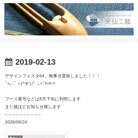
2019-02-13
デザインフェスタ64、無事当選致しました！！！
ﾟ+｡:.ﾟヽ(*´∀`)ﾉﾟ.:｡+ﾟﾔｯﾀ-!!
ブース番号などは8月下旬に判明します
また後ほどお知らせ致します
– – – – – – – – – –
2026/06/24
◆製作中