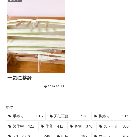
一気に整経
2019.02.13
タグ
手織り
516
天仙工藝
516
機織り
514
製作中
421
作業
411
冬物
376
ストール
305
デザフェス
299
広幅
292
ウール
269