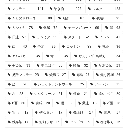
マフラー
141
巻き物
128
シルク
123
きものサローネ
109
細糸
105
平織り
95
カシミヤ
78
化繊
72
モモンガコート
69
黒
63
日速
57
カシミア
55
スタート
52
イベント
41
白
40
予定
39
コットン
38
整経
36
アルパカ
35
青
35
ぜんまい白鳥織り
34
手染め
33
本気出す
33
縦糸
32
草木染め
29
足跡マフラー
28
綾織り
27
綜絖
26
織り部屋
26
筬
26
シェットランドウール
25
ツートン
25
赤
23
シルクウール
21
横糸
21
追い上げ
20
B面
20
青緑
20
絹
18
爆速
18
A面
18
羽毛
18
ぜんまい
17
機上げ
17
青系
17
鉄媒染
17
お知らせ
17
アンゴラ
16
巻き取り
16