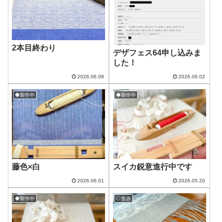
2本目終わり
デザフェス64申し込みま
した！
2026.06.08
2026.06.02
◆製作中
◆製作中
藤色×白
スイカ鋭意進行中です
2026.06.01
2026.05.20
◆製作中
◇進捗