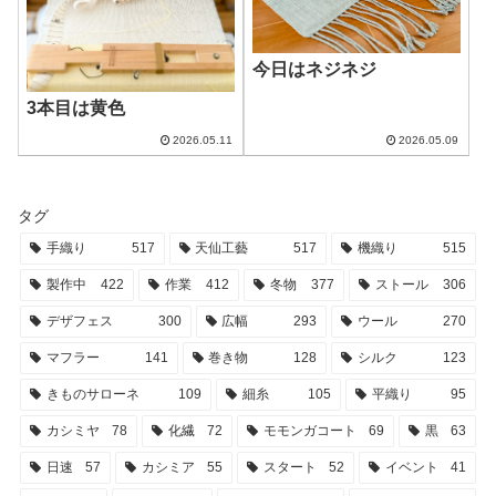
今日はネジネジ
3本目は黄色
2026.05.11
2026.05.09
タグ
手織り
517
天仙工藝
517
機織り
515
製作中
422
作業
412
冬物
377
ストール
306
デザフェス
300
広幅
293
ウール
270
マフラー
141
巻き物
128
シルク
123
きものサローネ
109
細糸
105
平織り
95
カシミヤ
78
化繊
72
モモンガコート
69
黒
63
日速
57
カシミア
55
スタート
52
イベント
41