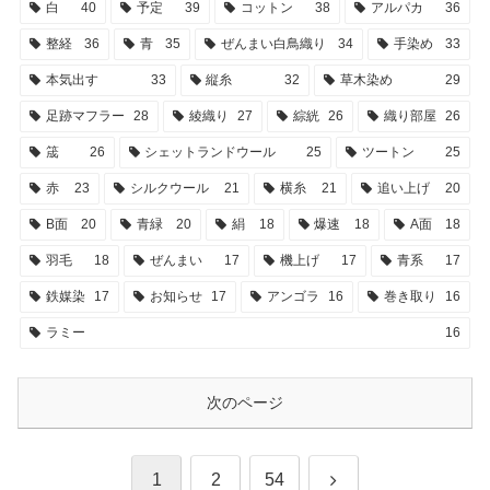
白
40
予定
39
コットン
38
アルパカ
36
整経
36
青
35
ぜんまい白鳥織り
34
手染め
33
本気出す
33
縦糸
32
草木染め
29
足跡マフラー
28
綾織り
27
綜絖
26
織り部屋
26
筬
26
シェットランドウール
25
ツートン
25
赤
23
シルクウール
21
横糸
21
追い上げ
20
B面
20
青緑
20
絹
18
爆速
18
A面
18
羽毛
18
ぜんまい
17
機上げ
17
青系
17
鉄媒染
17
お知らせ
17
アンゴラ
16
巻き取り
16
ラミー
16
次のページ
次
1
2
54