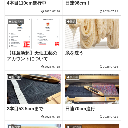
4本目110cm進行中
日速96cm！
2026.07.26
2026.07.21
◆お知らせ
◆雑記
【注意喚起】天仙工藝の
糸を洗う
アカウントについて
2026.07.18
2026.07.16
◆製作中
◆製作中
2本目53.5cmまで
日速70cm進行
2026.07.15
2026.07.13
◆製作中
◆出品情報