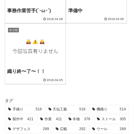
事務作業苦手(´･ω･`)
準備中
2018.04.08
2018.04.06
未分類
織り終〜了〜！！
2018.04.05
タグ
手織り
516
天仙工藝
516
機織り
514
製作中
421
作業
411
冬物
376
ストール
305
デザフェス
299
広幅
292
ウール
269