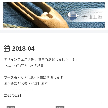
2018-04
デザインフェスタ64、無事当選致しました！！！
ﾟ+｡:.ﾟヽ(*´∀`)ﾉﾟ.:｡+ﾟﾔｯﾀ-!!
ブース番号などは8月下旬に判明します
また後ほどお知らせ致します
– – – – – – – – – –
2026/06/24
未分類
未分類