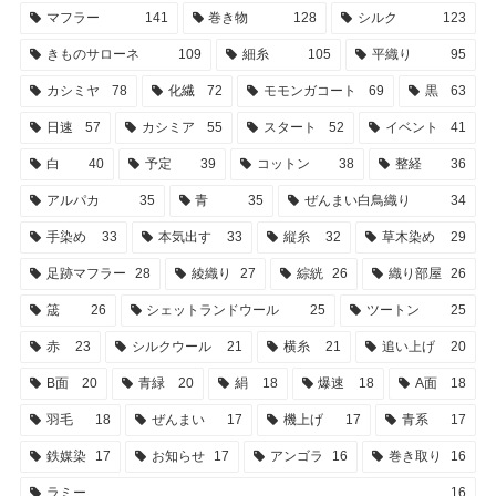
マフラー
141
巻き物
128
シルク
123
きものサローネ
109
細糸
105
平織り
95
カシミヤ
78
化繊
72
モモンガコート
69
黒
63
日速
57
カシミア
55
スタート
52
イベント
41
白
40
予定
39
コットン
38
整経
36
アルパカ
35
青
35
ぜんまい白鳥織り
34
手染め
33
本気出す
33
縦糸
32
草木染め
29
足跡マフラー
28
綾織り
27
綜絖
26
織り部屋
26
筬
26
シェットランドウール
25
ツートン
25
赤
23
シルクウール
21
横糸
21
追い上げ
20
B面
20
青緑
20
絹
18
爆速
18
A面
18
羽毛
18
ぜんまい
17
機上げ
17
青系
17
鉄媒染
17
お知らせ
17
アンゴラ
16
巻き取り
16
ラミー
16