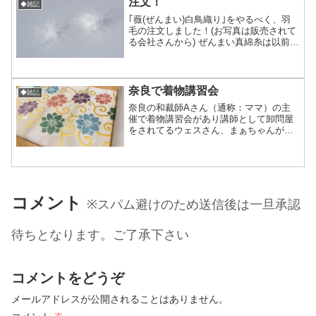
注文！
◆雑記
｢薇(ぜんまい)白鳥織り｣をやるべく、羽
毛の注文しました！(お写真は販売されて
る会社さんから) ぜんまい真綿糸は以前入
手した通り縦糸になるシルクの糸は既に
沢山もっていて無いのは羽毛(ダウン)のみ
これが全部揃ってからの製作計画がスタ
ートするの...
奈良で着物講習会
◆雑記
奈良の和裁師Aさん（通称：ママ）の主
催で着物講習会があり講師として卸問屋
をされてるウェスさん、まぁちゃんが行
かれると聞き着物とは違うけど織り繋が
りで興味があり「行きたい」と言ったら
まぁちゃんが私を拾い、帰りは送って下
さる事になったのでそれに...
コメント
※スパム避けのため送信後は一旦承認
待ちとなります。ご了承下さい
コメントをどうぞ
メールアドレスが公開されることはありません。