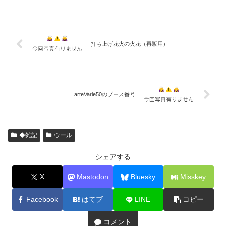
打ち上げ花火の火花（再販用）
arteVarie50のブース番号
◆雑記
ウール
シェアする
X
Mastodon
Bluesky
Misskey
Facebook
はてブ
LINE
コピー
コメント