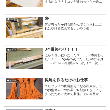
するかな？？？コレが終わったら一通り
整経して準備してたものは全部織り終わ
りまた大量の整経祭りのターンが回って
来ます。アルパカ×化繊のツートン遂に始
まるはず！めちゃくち...
😩
◆雑記
何が有ったか何も聞かんでくだされ…こ
れはやけ酒飲んでもいいやつ😩
3本目終わり！！！
◆製作中
えらく長い戦いだったストール3本終わっ
た〜！！！‎⁽⁽٩(๑˃̶͈̀ ω ˂̶͈́)۶⁾⁾たった3本に今月
5日→28日の23日間掛かった（土日祝は
大抵休み）のは結構な誤算だったけど、
この細さの糸で織るのは数年ぶりだった
から1ヶ月以内で終わっ...
尻尾を作るだけのお仕事
◆製作中
エビフライの尻尾部分になる在庫が、こ
のお盆休み中の作業で全部無くなってし
まったために改めて製作。その本数が膨
大過ぎて、今日は本当に内職みたいなち
まちまネジネジ作業で1日を終えまし
た 写真の4束でマフラー2本分ですマフラ
ーは全部で7本あるので...