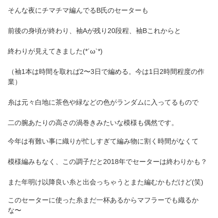
そんな夜にチマチマ編んでるB氏のセーターも
前後の身頃が終わり、袖Aが残り20段程、袖Bこれからと
終わりが見えてきました(*´ω`*)
（袖1本は時間を取れば2〜3日で編める。今は1日2時間程度の作
業）
糸は元々白地に茶色や緑などの色がランダムに入ってるもので
二の腕あたりの高さの渦巻きみたいな模様も偶然です。
今年は有難い事に織りが忙しすぎて編み物に割く時間がなくて
模様編みもなく、この調子だと2018年でセーターは終わりかも？
また年明け以降良い糸と出会っちゃうとまた編むかもだけど(笑)
このセーターに使った糸まだ一杯あるからマフラーでも織るか
な〜