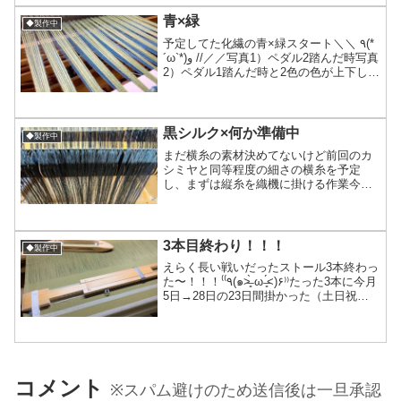
あまり手織りされてない数々のアイテム
を手掛けてて、耳の部分の...
青×緑
◆製作中
予定してた化繊の青×緑スタート＼＼ ٩(*
´ω`*)و //／／写真1）ペダル2踏んだ時写真
2）ペダル1踏んだ時と2色の色が上下して
模様というか色切り替えしながら織って
いきます。2シャトル（横糸を巻いてる船
形の物）で織るので爆速時よりはちょ...
黒シルク×何か準備中
◆製作中
まだ横糸の素材決めてないけど前回のカ
シミヤと同等程度の細さの横糸を予定
し、まずは縦糸を織機に掛ける作業今回
→約8m(3本分)×680本(×3本)＝2040本
（出来上がりは幅63cm×200cm前後を予
定）巻き取りは15mやる事を思えば8m
と...
3本目終わり！！！
◆製作中
えらく長い戦いだったストール3本終わっ
た〜！！！‎⁽⁽٩(๑˃̶͈̀ ω ˂̶͈́)۶⁾⁾たった3本に今月
5日→28日の23日間掛かった（土日祝は
大抵休み）のは結構な誤算だったけど、
この細さの糸で織るのは数年ぶりだった
から1ヶ月以内で終わっ...
コメント
※スパム避けのため送信後は一旦承認