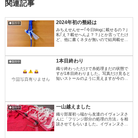
関連記事
2024年初の整経は
◆製作中
みちえせんせー｢今日blogに載せるの？｣
私｢え？載せへんよ？？｣とか言ってたけ
ど、他に書くネタが無いので結局載せる
ことにしました(笑)これは試し織りするた
めで商品ではないから整経の長さも短く
量も少ないラミーです。糸色はとてもキ
レイだけど実...
1本目終わり
◆製作中
織り終わっただけで糸処理まだの状態で
すが1本目終わりました。写真だけ見ると
短いストールのように見えますが今の状
態で幅65cmくらいの長さ193cm有る大判
です(*´ω`*)残り2本！次はもじり（レース
状になってる部分）を、違うやつにして
みよ...
一山越えました
◆製作中
織り部屋初っ端から友達のイヴォンヌさ
んに「フリンジ部分の処理の方法」を相
談させてもらいました。イヴォンヌさん
は海外在住で手織り＆手紡ぎ作家の一面
を持ちタオル地やハンカチなど日本では