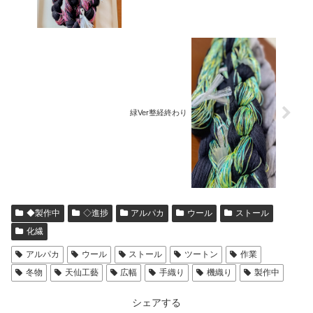
緑Ver整経終わり
◆製作中
◇進捗
アルパカ
ウール
ストール
化繊
アルパカ
ウール
ストール
ツートン
作業
冬物
天仙工藝
広幅
手織り
機織り
製作中
シェアする