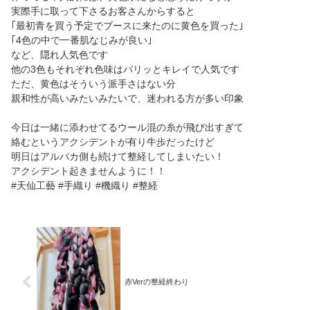
実際手に取って下さるお客さんからすると
｢最初青を買う予定でブースに来たのに黄色を買った｣
｢4色の中で一番肌なじみが良い｣
など、隠れ人気色です
他の3色もそれぞれ色味はバリッとキレイで人気です
ただ、黄色はそういう派手さはない分
親和性が高いみたいみたいで、迷われる方が多い印象
今日は一緒に添わせてるウール混の糸が飛び出すぎて
絡むというアクシデントが有り牛歩だったけど
明日はアルパカ側も続けて整経してしまいたい！
アクシデント起きませんように！！
#天仙工藝 #手織り #機織り #整経
赤Verの整経終わり