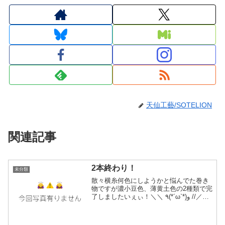
天仙工藝/SOTELION
関連記事
2本終わり！
未分類
散々横糸何色にしようかと悩んでた巻き
物ですが濃小豆色、薄黄土色の2種類で完
了しましたいぇぃ！＼＼ ٩(*´ω`*)و //／／
ぃぇい！どっちの色も良い秋色になりま
した。次の分（同じ赤オレンジ系）は現
在縦糸を織り機に張ってる最中。ペース