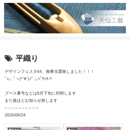
平織り
デザインフェスタ64、無事当選致しました！！！
ﾟ+｡:.ﾟヽ(*´∀`)ﾉﾟ.:｡+ﾟﾔｯﾀ-!!
ブース番号などは8月下旬に判明します
また後ほどお知らせ致します
– – – – – – – – – –
2026/06/24
◆製作中
◆雑記