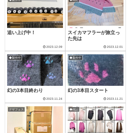
追い上げ中！
スイカマフラーが旅立っ
た先は
2023.12.09
2023.12.01
◆製作中
◆製作中
幻の3本目終わり
幻の3本目スタート
2023.11.24
2023.11.21
デザフェス
◆雑記