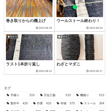
巻き取りからの機上げ
ウールストール終わり！
2023.08.25
2023.08.23
◆製作中
◆製作中
ラスト1本折り返し
わざとマダニ
2023.08.21
2023.08.17
タグ
手織り
515
天仙工藝
515
機織り
513
製作中
420
作業
410
冬物
375
ストール
304