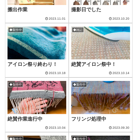
搬出作業
撮影日でした
2023.11.01
2023.10.20
◆製作中
◆雑記
アイロン祭り終わり！
絶賛アイロン祭中！
2023.10.18
2023.10.14
◆製作中
◆製作中
絶賛作業進行中
フリンジ処理中
2023.10.04
2023.09.30
◆製作中
◆製作中