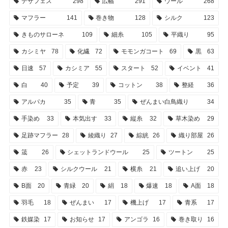
デザフェス
298
広幅
291
ウール
268
マフラー
141
巻き物
128
シルク
123
きものサローネ
109
細糸
105
平織り
95
カシミヤ
78
化繊
72
モモンガコート
69
黒
63
日速
57
カシミア
55
スタート
52
イベント
41
白
40
予定
39
コットン
38
整経
36
アルパカ
35
青
35
ぜんまい白鳥織り
34
手染め
33
本気出す
33
縦糸
32
草木染め
29
足跡マフラー
28
綾織り
27
綜絖
26
織り部屋
26
筬
26
シェットランドウール
25
ツートン
25
赤
23
シルクウール
21
横糸
21
追い上げ
20
B面
20
青緑
20
絹
18
爆速
18
A面
18
羽毛
18
ぜんまい
17
機上げ
17
青系
17
鉄媒染
17
お知らせ
17
アンゴラ
16
巻き取り
16