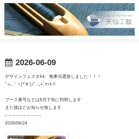
2026-06-09
デザインフェスタ64、無事当選致しました！！！
ﾟ+｡:.ﾟヽ(*´∀`)ﾉﾟ.:｡+ﾟﾔｯﾀ-!!
ブース番号などは8月下旬に判明します
また後ほどお知らせ致します
– – – – – – – – – –
2026/06/24
◆製作中