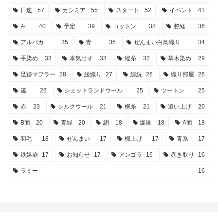
日速
57
カシミア
55
スタート
52
イベント
41
白
40
予定
39
コットン
38
整経
36
アルパカ
35
青
35
ぜんまい白鳥織り
34
手染め
33
本気出す
33
縦糸
32
草木染め
29
足跡マフラー
28
綾織り
27
綜絖
26
織り部屋
26
筬
26
シェットランドウール
25
ツートン
25
赤
23
シルクウール
21
横糸
21
追い上げ
20
B面
20
青緑
20
絹
18
爆速
18
A面
18
羽毛
18
ぜんまい
17
機上げ
17
青系
17
鉄媒染
17
お知らせ
17
アンゴラ
16
巻き取り
16
ラミー
16