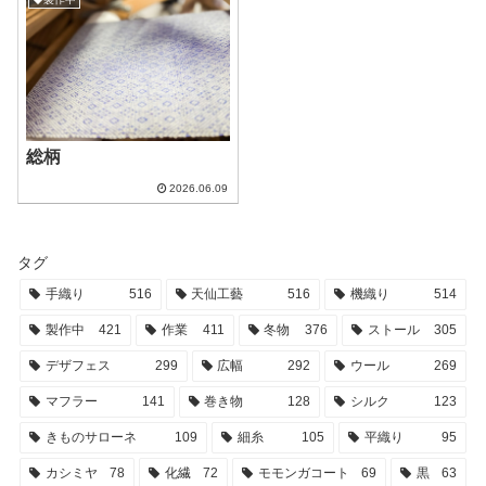
総柄
2026.06.09
タグ
手織り
516
天仙工藝
516
機織り
514
製作中
421
作業
411
冬物
376
ストール
305
デザフェス
299
広幅
292
ウール
269
マフラー
141
巻き物
128
シルク
123
きものサローネ
109
細糸
105
平織り
95
カシミヤ
78
化繊
72
モモンガコート
69
黒
63