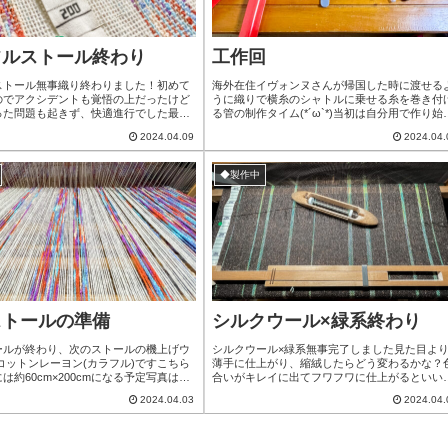
フルストール終わり
工作回
ストール無事織り終わりました！初めて
海外在住イヴォンヌさんが帰国した時に渡せる
のでアクシデントも覚悟の上だったけど
うに織りで横糸のシャトルに乗せる糸を巻き付
った問題も起きず、快適進行でした最後
る管の制作タイム(*´ω`*)当初は自分用で作り始
り3cmの所でシャトルに乗せてた横糸が
た管写真左側の赤いカニの手みたいな専用ニッ
2024.04.09
2024.04.
まい急遽糸巻き→織り終わりまで(笑)
ーを導入して欲しいとき欲しいだけ作りやすく
まうよりは良いので、まぁまぁ良い狙い
りました織りをされてる方には分かって貰える
糸も出ずに終わってよかったです全16種
だけどこの糸を巻き付ける管は有れば有るほど
◆製作中
種類終わり明日からはまた足跡マフラー系
利になる紙を巻いて自作したり、私のようにAB
に準備ミニマフラー終わってるし...
パイプを切る人もいる制作環境大事！この...
ストールの準備
シルクウール×緑系終わり
ールが終わり、次のストールの機上げウ
シルクウール×緑系無事完了しました見た目よ
×コットンレーヨン(カラフル)ですこちら
薄手に仕上がり、縮絨したらどう変わるかな？
は約60cm×200cmになる予定写真はち
合いがキレイに出てフワフワに仕上がるといい
味が明るく出てますが実際はもうちょっ
ぁ糸自体は扱いよく、最初に配分ミスった程度
2024.04.03
2024.04.
染め系です見ての通り、不規則な段染め
織る事には一切問題を起こさない良い糸でした
光線の流れみたいに見えるようになって
おおよそ60cm×200cmくらいになるかと！肌触
かかると、とても華やかになるかも(*
の良い温かい1枚になりそう緑色部分の黄色Ver
(冬は色味が暗くなりがちだから差し色にも
準備済みなので織る予定ですが気分転換に、明