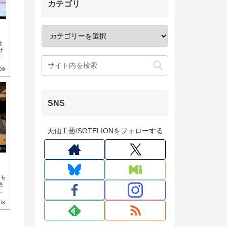
カテゴリ
よ
け
め
パ
09
な
話
便
S
SNS
天仙工藝/SOTELIONをフォローする
りも
色
な
で
03
。
り
も
日