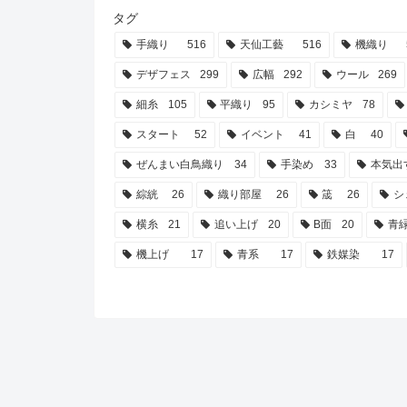
ｸ秋のイベントで色が大好き...
イイネ)糸
タグ
手織り
516
天仙工藝
516
機織り
デザフェス
299
広幅
292
ウール
269
細糸
105
平織り
95
カシミヤ
78
スタート
52
イベント
41
白
40
ぜんまい白鳥織り
34
手染め
33
本気出
綜絖
26
織り部屋
26
筬
26
シ
横糸
21
追い上げ
20
B面
20
青
機上げ
17
青系
17
鉄媒染
17