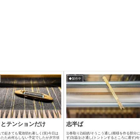
◆製作中
しとテンションだけ
志半ば
で起きても電池切れ著しく(笑)今日は
1)巻取り2)綜絖/そうこう通し(模様を作る部分
ったため何もしない予定でしたが夕方頃
す)3)筬/おさ通し(トントンするところに通す)4)