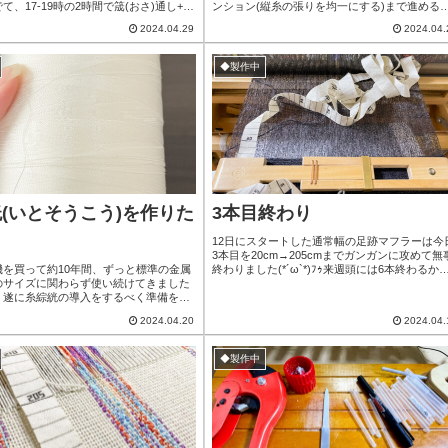
て、17-19時の2時間で筬(おさ)通し+テ
ンション(縦糸の張りを均一にする)まで進める
張り調整)をしました。やっておけば明
定で作業してみたけど進みが悪く結局今日は1-
2024.04.29
2024.04.
スタート出来るので！！身体のあちこち
終わり3は月曜日まで持ち越しになりました。
)になってるのに胸から上と両腕は全く
しかしたら日曜3だけやるかも時間も足りない
たことも有りガッツリヘッドホン装着の
無理して進められはするものの腰への負担も大
◆製作中
る時のお供Disturbedを爆音シャッフル
く、みんなに｢今日はやめとけ｣と言われ明日出
400本は...
けるし、腰痛くて楽...
(いとそうこう)を作りた
3本目終わり
12日にスタートした通常幅の足跡マフラーは今
3本目を20cm→205cmまでガンガンに攻めて無
機を買って約10年間、ずっと標準の金属
終わりました(*´ω`*)ﾌｩ来週頭には6本終わるか
のサイズに関わらず使い続けてきました
な？？24本中の6本なので、全完了はまだまだ
、遂に糸綜絖の導入をするべく準備を始
だけど急いで出来るようなことでもないし、着
綜絖(そうこう)機織りで縦糸を1本1本
にジワジワと真面目に向き合っていくしかない
2024.04.20
2024.04.
がり下がりすることで模様を作り出して
ね。気温が上がってき始めて、お昼の作業中は
分。手織りだと数百～数千本に及ぶ。基
風機が必要になってきました一番暑かった日は
で通すため、本数が多いと泣きを見る
わっと汗ばむほど(室温27度越...
◆製作中
は写真2枚目の、金属のものを使用写真の
m～1mmくらいの細さの糸に対...