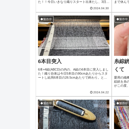
た！！今日いきなり織りスタート出来たし、3日で
まで休んで
2本織るには1日で140cmは進める必要がありま
ンション(
2024.04.30
す。ご利用は計画的に的に、計画性を持って織ら
日は織り
ねばGW休みにはいっちゃうので気が抜けませ
筋肉痛(笑
ん！良い糸だけど、時々横糸通すシャトルの圧に
無傷だっ
◆製作中
◆製作中
負けてフワッと切れる事もあって最初は慎重に。
お絵描きす
A糸↑、B糸↓(ペダル1)横糸通しA糸↓、...
で聴きながら
6本目突入
糸綜絖
くて
6本×4組(ABCD)の内の、A組の6本目に突入しまし
た！織り自体は今日5本目の90cmあたりからスタ
ートし結局6本目の26.5cmあたりで終わり。とい
愛用の織
うのも、シャトルに乗せる横糸が終わってしまい
綜絖を糸
これ以上進めなくなってしまったので…糸巻きし
がこの度
て進めるよりも、今日はここで止めておきその
めました※
2024.04.22
分、なくなった横糸15管巻取り作業して丁度いい
通し、上
感じに時間切れ。無理して進めて翌日腰に痛みと
くれる部
か出ても厄介だし切りの良い所...
本全部手
◆製作中
◆製作中
(笑)うち
ものは5m