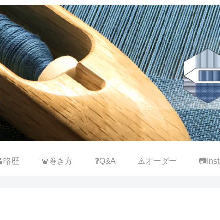
👤略歴
🧣巻き方
❓Q&A
⚠️オーダー
📷Inst