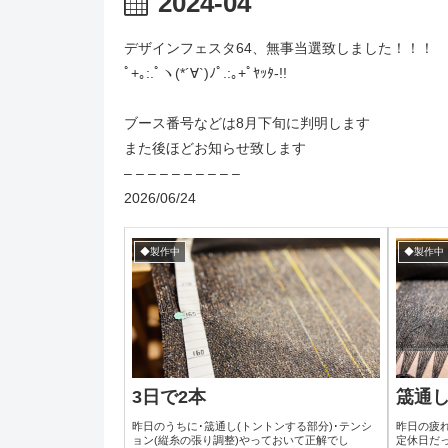
2024-04
デザインフェスタ64、無事当選致しました！！！
ﾟ+｡:.ﾟヽ(*´∀`)ﾉﾟ.:｡+ﾟﾔｯﾀ-!!
ブース番号などは8月下旬に判明します
また後ほどお知らせ致します
– – – – – – – – – –
2026/06/24
◆製作中
◆製作中
3日で2本
筬通
昨日のうちに･筬通し(トントンする部分)･テンシ
昨日の疲れ
ョン(縦糸の張り調整)やっておいて正解でし
定休日だ