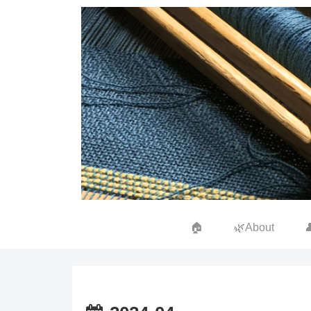
🏠
🌿About