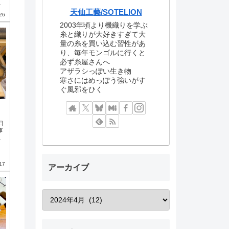
予
2で
天仙工藝/SOTELION
26
※も
2003年頃より機織りを学ぶ
中、
き
糸と織りが大好きすぎて大
か
量の糸を買い込む習性があ
り、毎年モンゴルに行くと
必ず糸屋さんへ
アザラシっぽい生き物
寒さにはめっぽう強いがす
ぐ風邪をひく
日
事
先
実
17
アーカイブ
扇
じ