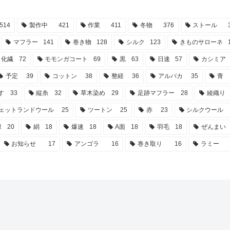
はどれもチクチク...
機上げするのは別のタイプのストール...
514
製作中
421
作業
411
冬物
376
ストール
マフラー
141
巻き物
128
シルク
123
きものサローネ
化繊
72
モモンガコート
69
黒
63
日速
57
カシミア
予定
39
コットン
38
整経
36
アルパカ
35
青
す
33
縦糸
32
草木染め
29
足跡マフラー
28
綾織り
ェットランドウール
25
ツートン
25
赤
23
シルクウール
緑
20
絹
18
爆速
18
A面
18
羽毛
18
ぜんまい
お知らせ
17
アンゴラ
16
巻き取り
16
ラミー