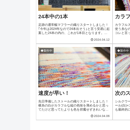
24本中の1本
カラ
足跡の通常幅マフラーの織りスタートしました！
カラフル
｢今年は2024年なので24本出そう｣と言う安易に起
使う糸な
案した24本の内の、これが1本目となります。秋
コレと言
のイベントで2-3本出したら開始後すぐ売れた為今
の最後残
2024.04.12
回は余るほど織ってみようと思って(笑)足跡マフ
終わってし
ラーだけに限った話ではないのだけどWebで見て
余ってし
下さって、欲しいなって思ってもらえた時に手織
目で無駄
◆製作中
◆製作中
りと言う性質上一度にたくさん織れない中2-3本の
類中、4
ために無理して来ていただい...
をやるよう
速度が早い！
次の
先日準備したストールの織りスタートしました！
シルクウ
横糸の白がカラフルな縦の色味を薄めるかと思っ
ール(白)
てたけど思ってたよりも色を邪魔せずきれいな色
も最終的に
で出てたからちょっと安心しました(*´ω`*)現在
ょっと色
2024.04.06
65cm幅縮絨後は55-60cmの間くらいになる予定厚
と濃い段
みも想定してたより薄めで織り進んでるのでこれ
が水とか
も縮絨で少しふんわりして良い厚みになるか
首元や肩に
な？？出来上がりが楽しみで仕方がない(*ﾟДﾟ)ﾜｸﾜ
´ω`*)