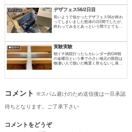
『てづバ』は出さないの？？」私「夏の
開催以外は申し込んでるんで...
デザフェス56/2日目
デザフェス
長いようで短かったデザフェス56が終わ
ってしまいました怒涛の2日間でしたが、
終わってみるとあっという間でとても楽
しい2日間でした。雨空だった事もあり、
撤収に時間がかかりそうだったので18:30
から撤収作業に入り19時過ぎてすぐ退場
ワルダーさ...
実験実験
◆製作中
朝イチ病院行ったらカレンダー的GW前
の金曜日という事で小さい地元の医院は
物凄い人で脱いだ靴置く所もないし座席
も満席で、扉開けた瞬間「失敗した！」
ってなった(笑)いつもより遅く帰宅し、少
し遅めの昼食後オーダー品の糸処理をし
たあと前からやってみ...
コメント
※スパム避けのため送信後は一旦承認
待ちとなります。ご了承下さい
コメントをどうぞ