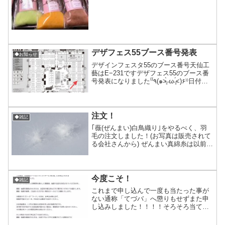
したのは、原毛から染めする暇もないし
紡ぐ人と比べると原毛の知識がほとんど
ないから失敗...
デザフェス55ブース番号発表
◆お知らせ
デザインフェスタ55のブース番号天仙工
藝はE−231ですデザフェス55のブース番
号発表になりました‎⁽⁽٩(๑˃̶͈̀ ω ˂̶͈́)۶⁾⁾日付：5
月21(土)22日(日)時間：11:00−19:00場
所：東京ビッグサイト西館1F＆4F＋南...
注文！
◆雑記
｢薇(ぜんまい)白鳥織り｣をやるべく、羽
毛の注文しました！(お写真は販売されて
る会社さんから) ぜんまい真綿糸は以前入
手した通り縦糸になるシルクの糸は既に
沢山もっていて無いのは羽毛(ダウン)のみ
これが全部揃ってからの製作計画がスタ
ートするの...
今度こそ！
◆雑記
これまで申し込んで一度も当たった事が
ない通称「てづバ」へ懲りもせずまた申
し込みしました！！！！そろそろ当てて
下さいよ…デザフェスで隣のブースの方
とお話しさせて頂いた時隣「大阪なら