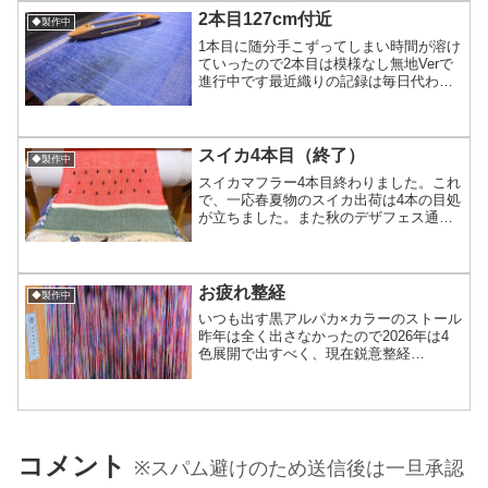
らいが代わり映えな...
2本目127cm付近
◆製作中
1本目に随分手こずってしまい時間が溶け
ていったので2本目は模様なし無地Verで
進行中です最近織りの記録は毎日代わり
映えのない進行状況な為更新滞り気味で
したが進んではいます！ 白いラインは柄
をいれる時用のガイド糸なので水通し時
に抜いて、販売時...
スイカ4本目（終了）
◆製作中
スイカマフラー4本目終わりました。これ
で、一応春夏物のスイカ出荷は4本の目処
が立ちました。また秋のデザフェス通っ
たのが分かったら冬のスイカも出るかも
だけど冬物の計画は5月GW以降の当落で
決めようかと。・みなも（リバイバル）
×2本・キラキラ×...
お疲れ整経
◆製作中
いつも出す黒アルパカ×カラーのストール
昨年は全く出さなかったので2026年は4
色展開で出すべく、現在鋭意整経
中！ が、青以外の糸がなかなか繊細な繊
維で化繊だけど化繊ゆえに極細の糸の集
合体その細かさは、指先のささくれでは
ない触っても分からない...
コメント
※スパム避けのため送信後は一旦承認