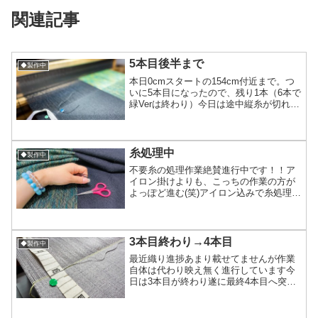
関連記事
5本目後半まで
◆製作中
本日0cmスタートの154cm付近まで。つ
いに5本目になったので、残り1本（6本で
緑Verは終わり）今日は途中縦糸が切れる
アクシデントに2回見舞われ（1回目はウ
ール糸、2回目はアルパカ糸）写真の青い
まち針で止めてるのは、切れた所2カ所目
（の...
糸処理中
◆製作中
不要糸の処理作業絶賛進行中です！！ア
イロン掛けよりも、こっちの作業の方が
よっぽど進む(笑)アイロン込みで糸処理待
ち残り3枚になったので明日は作業可能な
46本分全部フリンジ切り揃えちゃうか
な！写真にあるピンクのハサミ、10年く
らい使ってる10...
3本目終わり→4本目
◆製作中
最近織り進捗あまり載せてませんが作業
自体は代わり映え無く進行しています今
日は3本目が終わり遂に最終4本目へ突
入 織りの進捗って、ずっと同じターンが
2m近く続くから、1日で織れるものもあ
れば数日かかることも有り、1本×日数く