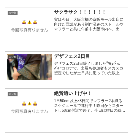
サクラサク！！！！！！
未分類
実は今日、大阪京橋の京阪モール出店に
向けた面談があり制作済みのストールや
マフラーと共に午前中大阪市内へ。出店
は取りまとめてくださるお店がまずあっ
ていろんなジャンルの複数の作家さんの
作品が並びます。期間はまだお店と京阪
モール側が打ち合わせ中で...
デザフェス2日目
未分類
デザフェス2日目終了しました‎⁽⁽٩(๑˃̶͈̀ ω
˂̶͈́)۶⁾⁾コロナで、出展も参加者もスカスカ
想定でしたが土日共に思っていた以上の
人出で良かったです。楽しい時間はあっ
という間だな〜(´･ω･`)お金払ってでも手
に入れたいイベントの空...
絶賛追い上げ中！
未分類
1日50cm以上×8日間でマフラー2本織る
スケジュールで進行中！昨日からスター
トし60cm付近で終了。今日は昨日の続き
から。120〜130cm付近まで行く目標！写
真は142.5cm付近で止まってますが結局
更に織って158cmで終了しました。...