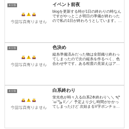
イベント前夜
未分類
blogを更新する時が1日の終わりの時なん
ですがやっとこさ明日の準備が終わった
ので私の1日が終わろうとしています。い
かんせん今回はイベントの申し込みから
尻込み気味で（事前にデザフェスの落選
通知が来てテンションガタ落ちしてた）
申し込み時期から...
色決め
未分類
縦糸準備済みだった物は全部織り終わっ
てしまったので次の縦糸を作るべく、色
合わせ中です。ある程度の見栄えはアプ
リでシュミレート出来るけどやっぱり実
際の糸で雰囲気とか実感したいし！これ
が持ってる糸の全ての色ではないです。
今シーズンメイン予定にな...
白系終わり
未分類
蛍光色が時々入る白系2本終わり＼＼ ٩(*
´ω`*)و //／／ 予定より少し時間がかかっ
てしまったけど 次始まるV字ポンチョは
もう整経済みだから 明日はお休みなしで
そのまま機上げからスタートします。 去
年1本織ってるしね、多分大丈夫だと思...