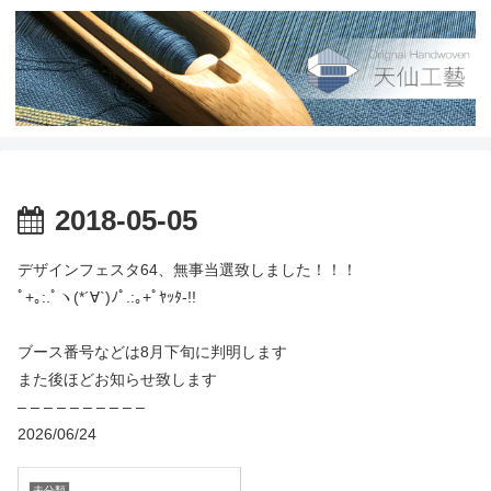
2018-05-05
デザインフェスタ64、無事当選致しました！！！
ﾟ+｡:.ﾟヽ(*´∀`)ﾉﾟ.:｡+ﾟﾔｯﾀ-!!
ブース番号などは8月下旬に判明します
また後ほどお知らせ致します
– – – – – – – – – –
2026/06/24
未分類