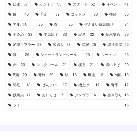
日速
57
カシミア
55
スタート
52
イベント
41
白
40
予定
39
コットン
38
整経
36
アルパカ
35
青
35
ぜんまい白鳥織り
34
手染め
33
本気出す
33
縦糸
32
草木染め
29
足跡マフラー
28
綾織り
27
綜絖
26
織り部屋
26
筬
26
シェットランドウール
25
ツートン
25
赤
23
シルクウール
21
横糸
21
追い上げ
20
B面
20
青緑
20
絹
18
爆速
18
A面
18
羽毛
18
ぜんまい
17
機上げ
17
青系
17
鉄媒染
17
お知らせ
17
アンゴラ
16
巻き取り
16
ラミー
16