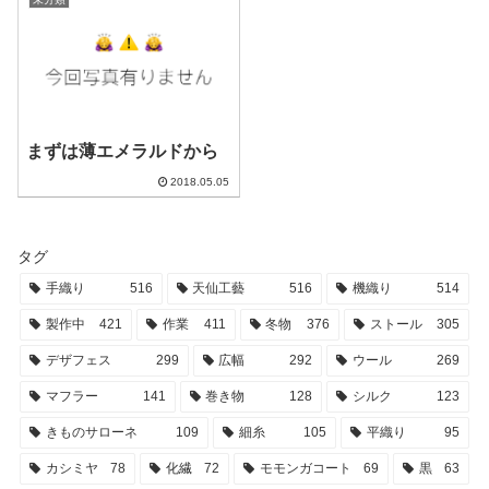
まずは薄エメラルドから
2018.05.05
タグ
手織り
516
天仙工藝
516
機織り
514
製作中
421
作業
411
冬物
376
ストール
305
デザフェス
299
広幅
292
ウール
269
マフラー
141
巻き物
128
シルク
123
きものサローネ
109
細糸
105
平織り
95
カシミヤ
78
化繊
72
モモンガコート
69
黒
63