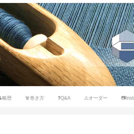
👤略歴
🧣巻き方
❓Q&A
⚠️オーダー
📷Inst