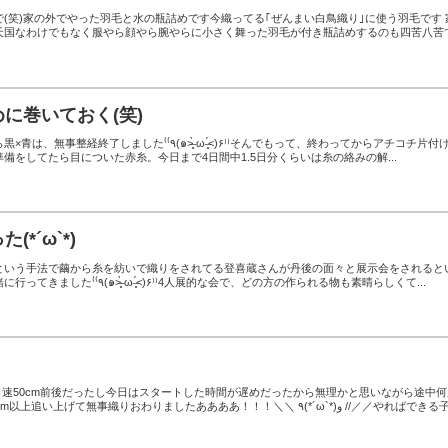
(笑)家の外でやった羽毛と水の瓶詰めです今織ってる｢ぜんまい白鳥織り｣に使う羽毛です 
天国なわけでもなく服やら顔やら腕やらに小さく舞った羽毛が付き瓶詰めするのも四苦八苦
に巻いておく(笑)
٩(๑˃̶͈̀ ω ˂̶͈́)۶⁾⁾そんでもって、終わってからアチコチ片付けつ
備をしてたら目についた赤糸。今日まで4日間中1.5日分くらいは糸の絡みの解...
*´ω`*)
という手法で繭から糸を紡いで織りをされてる登喜蔵さんが丹後の面々と展示会をされると
うのでみちえせんせーと一緒に行ってきました‎⁽⁽٩(๑˃̶͈̀ ω ˂̶͈́)۶⁾⁾4人展的な会で、どの方の作られる物も素晴らしくて...
日速50cm前後だったし今日はスタートした時間が遅めだったから無理かと思いながら途中何
も集中も切れつつ何とか70cm以上追い上げて無事織りおわりましたああああ！！！＼＼ ٩(*´ω`*)و //／／やれば