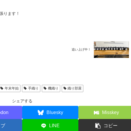
張ります！
追い上げ中！
年末年始
手織り
機織り
織り部屋
シェアする
odon
Bluesky
Misskey
てブ
LINE
コピー