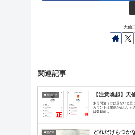
天仙工
関連記事
【注意喚起】天
◆お知らせ
多分間違う方は居ないと思うけ
カウントは左側が正しいも
は数日前...
どれだけもつか
◆製作中