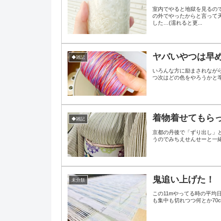
室内でやると地獄を見るので
の外でやったからと言って
した…(濡れると更...
ヤバいやつは早め
◆雑記
いろんな方に励まされながら黒×青は、無事整経終了しました‎⁽⁽
つ次はどの色をやろうかと準
着物着せてもらった(
◆雑記
京都の丹後で「ずり出し」
鬼追い上げた！
未分類
この11mやってる時の平均