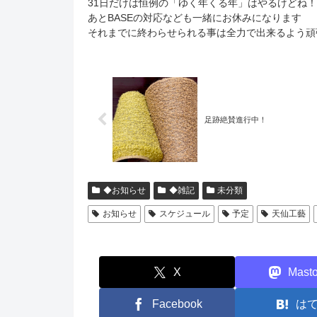
31日だけは恒例の「ゆく年くる年」はやるけどね！
あとBASEの対応なども一緒にお休みになります
それまでに終わらせられる事は全力で出来るよう頑
足跡絶賛進行中！
◆お知らせ
◆雑記
未分類
お知らせ
スケジュール
予定
天仙工藝
X
Mast
Facebook
は