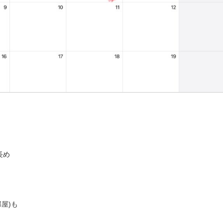
長め
屋)も