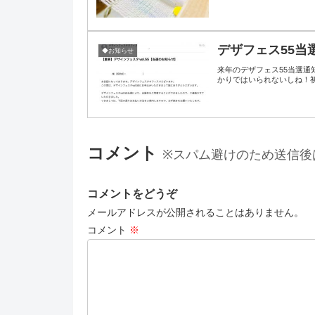
デザフェス55当
◆お知らせ
来年のデザフェス55当選通知来たっ‎⁽⁽٩(๑˃̶͈̀ ω ˂̶͈́)۶⁾⁾相変わらずコロナの不安は払拭で
かりではいられないしね！初め
コメント
※スパム避けのため送信後
コメントをどうぞ
メールアドレスが公開されることはありません。
コメント
※