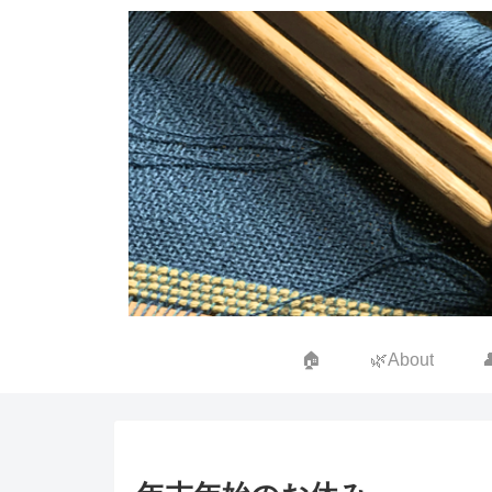
🏠
🌿About