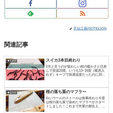
天仙工藝/SOTELION
関連記事
スイカ3本目終わり
◆製作中
2月と言うのが疑わしい程の暖かさと日差
しで室温20度。いつも13−16度（暖房入
れず）キープで快適温度だったのに20度
は暑い…なので機織りスタイルは裸足＆
半袖で(笑)3ヶ月ぶりくらいに裸足で踏む
ペダルは木の感覚が足から伝わって気持
ちいい靴下...
桜の落ち葉のマフラー
◆製作中
白いウールのストールは無事終わり今度
は桜の落ち葉で染めたマフラーがスター
トしました！これまで作業の都合上、染
めが出来ない年もあり毎年は織れてなか