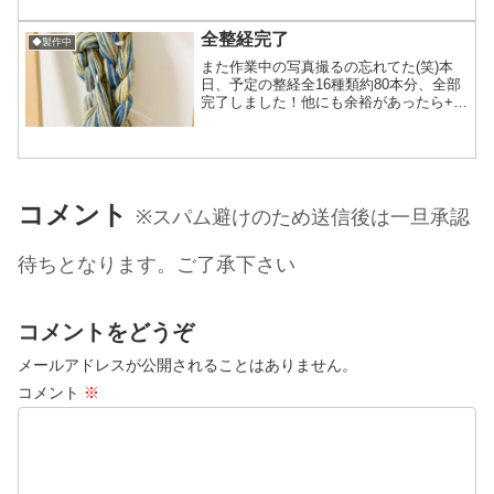
みたい！！予定通り上手く尻尾とドッキ
ング出来る...
全整経完了
◆製作中
また作業中の写真撮るの忘れてた(笑)本
日、予定の整経全16種類約80本分、全部
完了しました！他にも余裕があったら+6
本するかも？？あくまで時間の余裕次第
なので減数する可能性もどちらにして
も、整経を先に終わらせておかないと後
から整経待ちのター...
コメント
※スパム避けのため送信後は一旦承認
待ちとなります。ご了承下さい
コメントをどうぞ
メールアドレスが公開されることはありません。
コメント
※