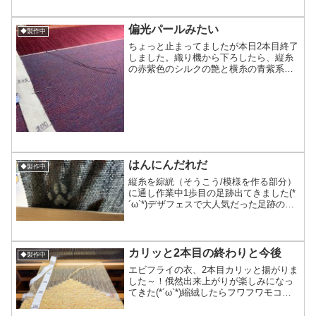
ったけど、織って出すと早々に売り切れ
てしまう草木染めした天然仕様のマフラ
ーです(アンゴラウールで...
偏光パールみたい
◆製作中
ちょっと止まってましたが本日2本目終了
しました。織り機から下ろしたら、縦糸
の赤紫色のシルクの艶と横糸の青紫系の
色が角度によって見える色合いが変わる
しギラッとした感じのオーガンジー生地
みたいで偏光パール的な感じの効果にな
ってめっちゃいい！！！...
はんにんだれだ
◆製作中
縦糸を綜絖（そうこう/模様を作る部分）
に通し作業中1歩目の足跡出てきました(*
´ω`*)デザフェスで大人気だった足跡のマ
フラーを1月のarteVarieで再販すべく織り
スタートしました。男性のお客様より
「チャコールグレーとかあったらいい
な」...
カリッと2本目の終わりと今後
◆製作中
エビフライの衣、2本目カリッと揚がりま
した～！俄然出来上がりが楽しみになっ
てきた(*´ω`*)縮絨したらフワフワモコモ
コの衣になりそうで(織り上がった今既に
モコモコしてる)早く尻尾と組み合わせて