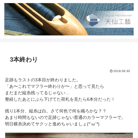
3本終わり
2019.09.30
足跡もラストの3本目が終わりました。
「あ〜これでマフラー終わりか〜」と思って見たら
まだまだ縦糸残ってるじゃない…
整経したあとにぶら下げてた荷札を見たら6本分だった！
残り1本分、縦糸は白。さて何色で何を織ろかな？？
あまり時間もないので足跡じゃない普通のカラーマフラーで。
明日横糸決めてサクッと進めちゃいましょ(*´ω`*)