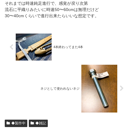
それまでは時速鈍足進行で、感覚が戻り次第
流石に平織りみたいに時速50〜60cmは無理だけど
30〜40cmくらいで進行出来たらいいな想定です。
4本終わってまた4本
ネジとして使われないネジ
◆製作中
◆雑記