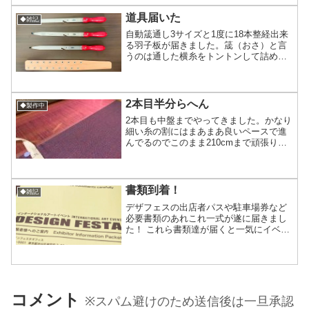
部の時期、全部のイベントに申し込んで
るわけではなく...
道具届いた
◆雑記
自動筬通し3サイズと1度に18本整経出来
る羽子板が届きました。筬（おさ）と言
うのは通した横糸をトントンして詰める
串状の部分。ここに必ず糸を通す必要が
ありますが、使用してる糸が細ければ細
いほど串の歯と歯の幅も狭くなるので通
すのも一苦労。0.5...
2本目半分らへん
◆製作中
2本目も中盤までやってきました。かなり
細い糸の割にはまあまあ良いペースで進
んでるのでこのまま210cmまで頑張りた
いと思います‎⁽⁽٩(๑˃̶͈̀ ω ˂̶͈́)۶⁾⁾昨日私の左小
指を刺した犯人が写真に写ってます(笑)こ
のマチ針は薄い生地用...
書類到着！
◆雑記
デザフェスの出店者パスや駐車場券など
必要書類のあれこれ一式が遂に届きまし
た！ これら書類達が届くと一気にイベン
トの近づきを感じますでも今年はまだ涼
しくなってないこともありなんだか秋冬
の出展のイメージから遠い印象…今月末
が近づくといよいよ感出...
コメント
※スパム避けのため送信後は一旦承認