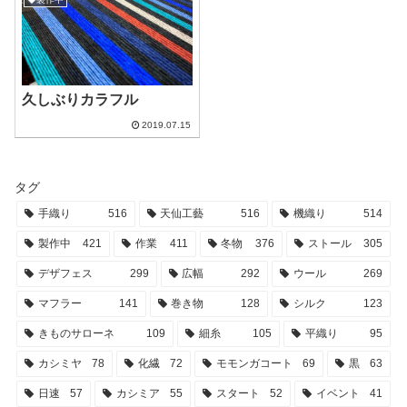
久しぶりカラフル
2019.07.15
タグ
手織り
516
天仙工藝
516
機織り
514
製作中
421
作業
411
冬物
376
ストール
305
デザフェス
299
広幅
292
ウール
269
マフラー
141
巻き物
128
シルク
123
きものサローネ
109
細糸
105
平織り
95
カシミヤ
78
化繊
72
モモンガコート
69
黒
63
日速
57
カシミア
55
スタート
52
イベント
41