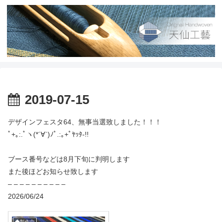
2019-07-15
デザインフェスタ64、無事当選致しました！！！
ﾟ+｡:.ﾟヽ(*´∀`)ﾉﾟ.:｡+ﾟﾔｯﾀ-!!
ブース番号などは8月下旬に判明します
また後ほどお知らせ致します
– – – – – – – – – –
2026/06/24
◆製作中