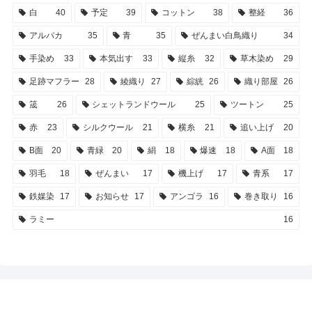
白
40
予定
39
コットン
38
整経
36
アルパカ
35
青
35
ぜんまい白鳥織り
34
手染め
33
本気出す
33
縦糸
32
草木染め
29
足跡マフラー
28
綾織り
27
綜絖
26
織り部屋
26
筬
26
シェットランドウール
25
ツートン
25
赤
23
シルクウール
21
横糸
21
追い上げ
20
B面
20
青緑
20
絹
18
爆速
18
A面
18
羽毛
18
ぜんまい
17
機上げ
17
青系
17
鉄媒染
17
お知らせ
17
アンゴラ
16
巻き取り
16
ラミー
16