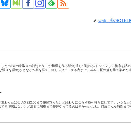
天仙工藝/SOTELI
した･縦糸の巻取り･綜絖(そうこう/模様を作る部分)通し･筬(おさ/トントンして横糸を詰
等な張りを調整)などなど作業を経て、織りスタートする所まで。基本、桜の落ち葉で染めた
す
変わった15日の3:222:50まで整経粘ったけど終わりにならず昼へ持ち越しです。いつも大
ので無理感はないけど流石に深夜まで整経やってるのは無かったよね。何故こんな時間まで