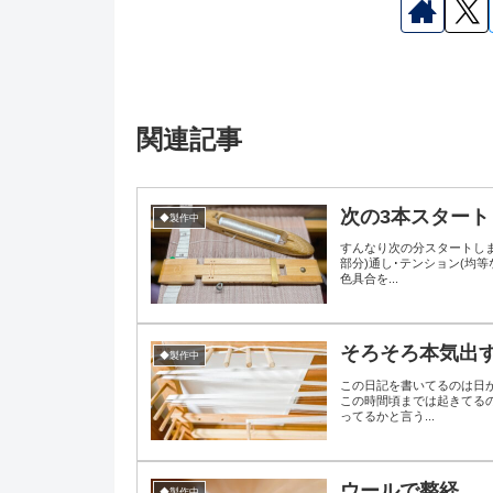
関連記事
次の3本スタート
◆製作中
すんなり次の分スタートしま
部分)通し･テンション(均
色具合を...
そろそろ本気出
◆製作中
この日記を書いてるのは日が
この時間頃までは起きてる
ってるかと言う...
ウールで整経
◆製作中