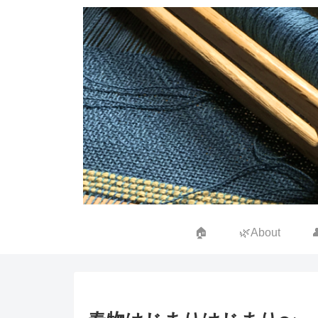
🏠
🌿About