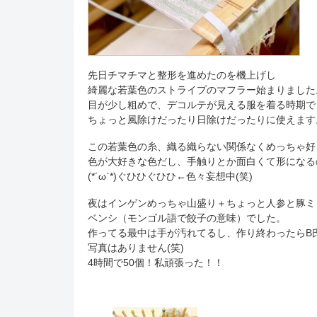
先日チマチマと整形を進めたのを機上げし
綺麗な若葉色のストライプのマフラー始まりました
目が少し粗めで、デコルテが見える服を着る時期で
ちょっと風除けだったり日除けだったりに使えます
この若葉色の糸、織る織らない関係なくめっちゃ好
色が大好きな色だし、手触りとか面白くて形になる
(*´ω`*)ぐひひぐひひ←色々妄想中(笑)
夜はインゲンめっちゃ山盛り＋ちょっと人参と豚ミ
ベンシ（モンゴル語で餃子の意味）でした。
作ってる最中は手が汚れてるし、作り終わったらB
写真はありません(笑)
4時間で50個！私頑張った！！