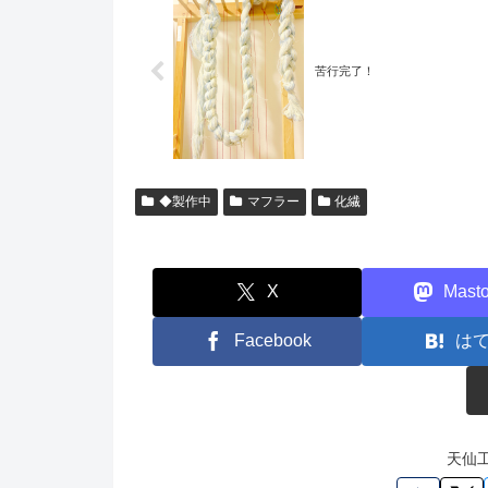
苦行完了！
◆製作中
マフラー
化繊
X
Mast
Facebook
は
天仙工