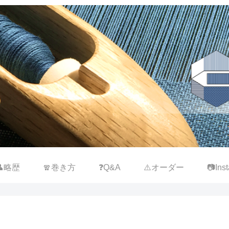
👤略歴
🧣巻き方
❓Q&A
⚠️オーダー
📷Inst