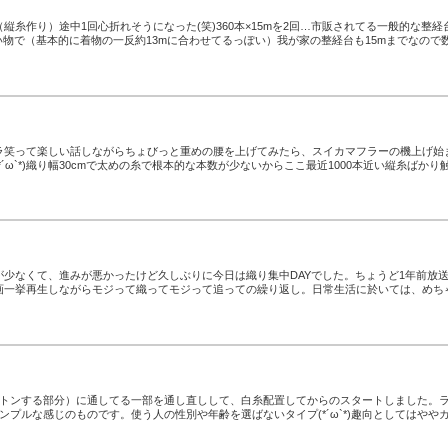
縦糸作り）途中1回心折れそうになった(笑)360本×15mを2回…市販されてる一般的な整経
い物で（基本的に着物の一反約13mに合わせてるっぽい）我が家の整経台も15mまでなので
ラ笑って楽しい話しながらちょびっと重めの腰を上げてみたら、スイカマフラーの機上げ始
´ω`*)織り幅30cmで太めの糸で根本的な本数が少ないからここ最近1000本近い縦糸ばかり
が少なくて、進みが悪かったけど久しぶりに今日は織り集中DAYでした。ちょうど1年前放
画一挙再生しながらモジって織ってモジって追っての繰り返し。日常生活に於いては、めち
ントンする部分）に通してる一部を通し直しして、白糸配置してからのスタートしました。
ンプルな感じのものです。使う人の性別や年齢を選ばないタイプ(*´ω`*)趣向としてはやや