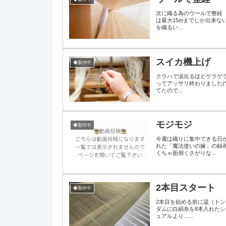
次に織る為のウールで整経（
は最大15mまでしか出来な
を織るい...
スイカ機上げ
◆製作中
クラハで涙出るほどゲラゲ
ってアッサリ終わりました(*
てたので...
モジモジ
◆製作中
今週は織りに集中できる日
れた「魔法使いの嫁」の録
くちゃ面倒くさがりな...
2本目スタート
◆製作中
2本目を始める前に筬（ト
ダムに白絹糸を8本入れたシ
ュアルより…...