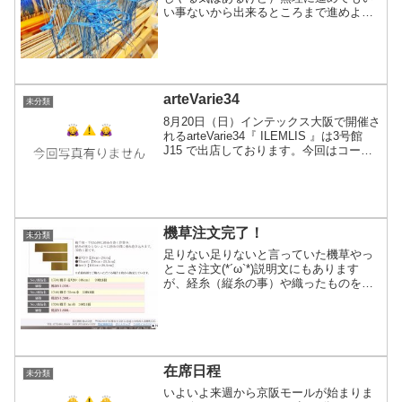
い事ないから出来るところまで進めよう
ととりあえずユルユルと紺色のギマの機
上げ始まりました。どれだけボンヤリ気
味かと言うと、普段だと簡単に計算出来
た使用綜絖の本数が全く計...
arteVarie34
未分類
8月20日（日）インテックス大阪で開催さ
れるarteVarie34『 ILEMLIS 』は3号館
J15 で出店しております。今回はコース
ターやランチョンマットなど、小物の登
場予定です。真夏の暑い中ですが、良か
ったら遊びに来てやって下さい〜...
機草注文完了！
未分類
足りない足りないと言っていた機草やっ
とこさ注文(*´ω`*)説明文にもあります
が、経糸（縦糸の事）や織ったものを巻
き取って行く際、糸や生地が重なると摩
擦によって縦糸の歪みや弛みの原因にな
るので間に紙を挟んで巻き取ります。使
う紙はコピー紙のよ...
在席日程
未分類
いよいよ来週から京阪モールが始まりま