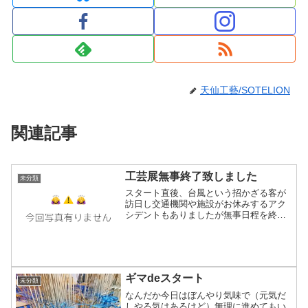
天仙工藝/SOTELION
関連記事
工芸展無事終了致しました
未分類
スタート直後、台風という招かざる客が
訪日し交通機関や施設がお休みするアク
シデントもありましたが無事日程を終え
工芸展終了！提出日以降、ギャラリーに
は見に行けてなくて今日が最初で最後に
なってたので、作家さんたちの作品を穴
が空くほど(笑)拝見させ...
ギマdeスタート
未分類
なんだか今日はぼんやり気味で（元気だ
しやる気はあるけど）無理に進めてもい