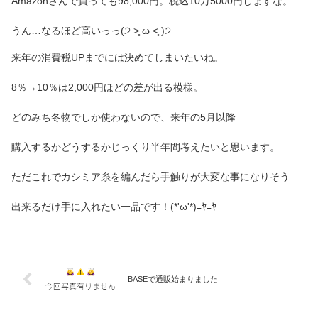
Amazonさんで買っても98,000円。税込10万5000円しますな。
うん…なるほど高いっっ(੭ ˃̣̣̥ ω ˂̣̣̥ )੭
来年の消費税UPまでには決めてしまいたいね。
8％→10％は2,000円ほどの差が出る模様。
どのみち冬物でしか使わないので、来年の5月以降
購入するかどうするかじっくり半年間考えたいと思います。
ただこれでカシミア糸を編んだら手触りが大変な事になりそう
出来るだけ手に入れたい一品です！(*'ω'*)ﾆﾔﾆﾔ
BASEで通販始まりました