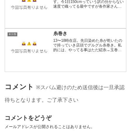
す。今1日150cmっていう訳の分からない
速度で織ってる最中ですが各作家さんが
お店に出るシフトを頂きました。4月26日
（木）12:00-17:004月28日（土）12:00-
17:005月2日（水）13:...
糸巻き
未分類
13〜18時在店。先日染めた糸が乾いたの
で持っていき店頭でグルグル糸巻き。私
的には、やってる事はただ綛糸→玉巻し
てるだけでも織りの工程を知らない方か
らすれば珍しい作業のようで道行くお客
さんからも話しかけられたりスタッフ側
は出来上がった玉を写...
コメント
※スパム避けのため送信後は一旦承認
待ちとなります。ご了承下さい
コメントをどうぞ
メールアドレスが公開されることはありません。