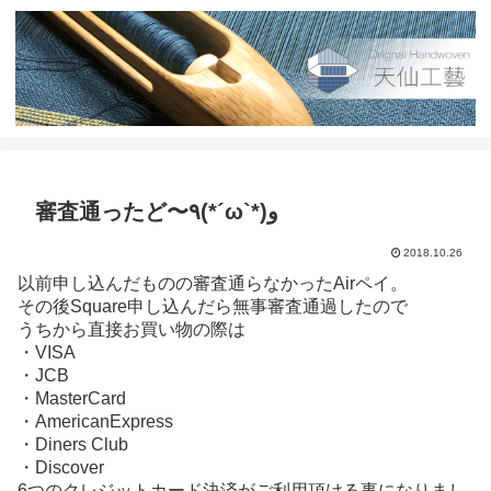
審査通ったど〜٩(*´ω`*)و
2018.10.26
以前申し込んだものの審査通らなかったAirペイ。
その後Square申し込んだら無事審査通過したので
うちから直接お買い物の際は
・VISA
・JCB
・MasterCard
・AmericanExpress
・Diners Club
・Discover
6つのクレジットカード決済がご利用頂ける事になりまし