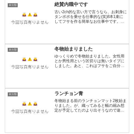
絶賛内職中です
未分類
古い2ch的な言い方で言うなら、お刺身に
タンポポを乗せる仕事的な(笑)8本1束に
してフサを作る簡単なお仕事中です。も
う、今日何本フサ作ったか思い出せない
くらい作ったので両手の人差し指と親指
が痛い(笑)作業中は録画しておいた「太子
妃狂想曲（中...
冬物始まりました
未分類
ゆっくりめで冬物始まりました。女性用
とか男性用という区切りは無いタイプに
しました。あと、これはフサをご自分で
好きな長さに切ってお使いいただく「お
手伝いマフラー（仮称）」になる予定！
五六市は10、11、12月出店で申し込む予
定にしてますが抽選...
ランチョン青
未分類
冬物始まる前のランチョンマット2枚始ま
りました。が、織ってみると幅の縮み想
定が予定してたのより出そうなので途中
で織るのをやめて縦糸追加（横幅増幅）
させるためにまさかの「振り出しへ戻
る」(笑)素材的な縮みは計算上5％以下。
しかし縦は5〜6cm...