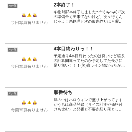
2本終了！
未分類
冬物1種2本終了しました〜‎⁽⁽٩( ˃̶͈̀ ω ˂̶͈́)۶⁾⁾次
の準備全く出来てないけど、次々行くん
じゃよ！糸処理と次の縦糸作りは月曜日
から開始予定。3本目は灰茶なカフェオレ
色ポンチョ1つやろうかと(*´ω`*)ぐひひ涼
しくなって来て...
4本目終わりっ！！
未分類
予定通り4本目終わったのは良いけど縦糸
の計算間違ってたのか予定してた長さに
足り無い！！！(笑)縦ライン物だったから
良かったけど、これが柄物とかだったら
ボツになる所だった…(((( ;ﾟдﾟ)))ｱﾜﾜﾜﾜ短
いと言っても巻いて使える長さはある...
順番待ち
未分類
世の中はハロウィンで盛り上がってます
がうちは商品登録（サイズ計測や価格付
けも含む）と発番と不要糸切り落とし＋
フリンジの切り揃え作業などなど同時進
行してるので牛歩で進行中！(笑)写真は作
業の順番待ちで積まれてる巻き物たち10
本。ウール系は21...