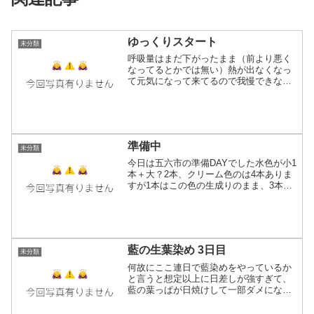
ゆっくりスタート
未分類
呼吸量はまだ下がったまま（前より悪く
なってるとかでは無い）熱が出なくなっ
て元気になって来てるので我慢できなく
てちょっとだけ織り再開しました。1週間
織れないと手が震える「アル中」ならぬ
「織り中」(笑)に疾患してるので織って落
ち着かせるしか無い...
準備中
未分類
今日は五六市の準備DAYでした水色が小1
本＋大？2本、クリーム色のは4本ありま
すが1本はこの色の生成りのまま、3本は
染めてベランダで待機中。アイロンでし
ゃきっとさせず写真の通りクシャクシャ
の状態でゆるくラフな感じで巻いてもら
いたい子達です。...
藍の生葉染め 3日目
未分類
何故にここ連日で藍染めをやっているか
と言うと想定以上に日差しが強すぎて、
藍の葉っぱが日焼けして一部ダメになっ
て来始めてる物があるためウール系染ま
りやすい＝今年の冬使えそうな糸を染め