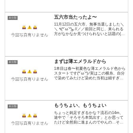
るというそう言う構図で連日の染め作業
です。しかも藍の生葉染め...
五六市当たったよ〜
未分類
11月12日の五六市、無事当選しました＼
＼ ٩(*´ω`*)و //／／前回と同じ、来られる
方がなかなか見つけられないと話題の(笑)
「つくし野前」会場で今回も居ります。
0.5ブースだからか、なかなか「つくし
野」から脱出出来んね。でも1ブース...
まずは薄エメラルドから
未分類
1本目は春〜初夏色な薄エメラルド色から
スタートです(*´ω`*)ﾉ実はこの横糸、自分
で染めてみたけど染めた当初は細すぎて
当時の技量では扱えなかった為、いつで
も使えるように巻いて保管しておいた物
を今回遂に使うに至りました！今もまだ
まだ技量とし...
もうちょい、もうちょい
未分類
ちょっと鈍足すぎるかな？流石の14m、
途中で「そろそろ本気出す」とか思って
たけど全然前に進まんのでやんの…それ
でも以前の状態（写真2枚目）からここ
（写真1枚目）までやっとこさ残り2mく