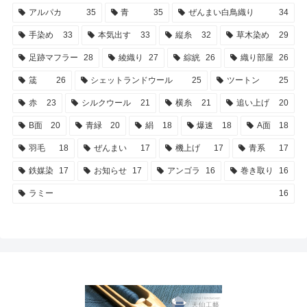
アルパカ
35
青
35
ぜんまい白鳥織り
34
手染め
33
本気出す
33
縦糸
32
草木染め
29
足跡マフラー
28
綾織り
27
綜絖
26
織り部屋
26
筬
26
シェットランドウール
25
ツートン
25
赤
23
シルクウール
21
横糸
21
追い上げ
20
B面
20
青緑
20
絹
18
爆速
18
A面
18
羽毛
18
ぜんまい
17
機上げ
17
青系
17
鉄媒染
17
お知らせ
17
アンゴラ
16
巻き取り
16
ラミー
16