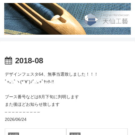
2018-08
デザインフェスタ64、無事当選致しました！！！
ﾟ+｡:.ﾟヽ(*´∀`)ﾉﾟ.:｡+ﾟﾔｯﾀ-!!
ブース番号などは8月下旬に判明します
また後ほどお知らせ致します
– – – – – – – – – –
2026/06/24
未分類
未分類