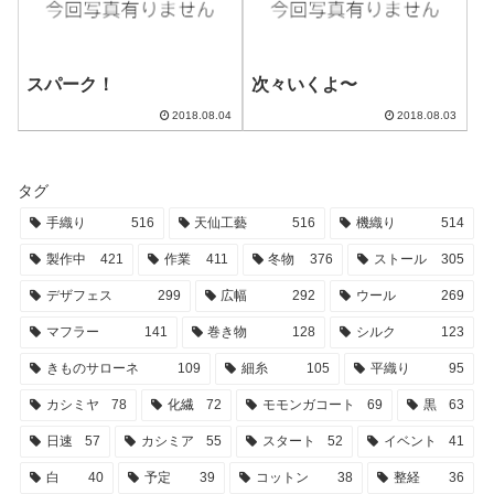
スパーク！
次々いくよ〜
2018.08.04
2018.08.03
タグ
手織り
516
天仙工藝
516
機織り
514
製作中
421
作業
411
冬物
376
ストール
305
デザフェス
299
広幅
292
ウール
269
マフラー
141
巻き物
128
シルク
123
きものサローネ
109
細糸
105
平織り
95
カシミヤ
78
化繊
72
モモンガコート
69
黒
63
日速
57
カシミア
55
スタート
52
イベント
41
白
40
予定
39
コットン
38
整経
36