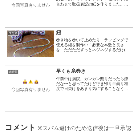
合わせて取扱表記の紙を作りました。久
しぶりのIllustrator起動。使い慣れてるか
ら余計にそう感じるのかもしれないけど
他のグラフィック系ソフトで同じように
作ろうとや...
紐
未分類
巻き物を巻いて止めたり、ラッピングで
使える紐を製作中！必要な本数と長さ
を、ただただずっとネジネジするだけ(笑)
それでも室内で一度に作れる長さは6〜
7m分なので何度か同じ作業を繰り返す必
要はあります。主に織りで準備したけど
もう使えない物とか、...
早くも糸巻き
未分類
午前中は病院。カンカン照りだったら嫌
だな〜と思ってたけど行き帰り半曇り程
度で日焼けをあまり気にすることなく往
復終了！午後前に帰宅しお風呂→ご飯で
少し休憩してから夕方雷鳴轟き大雨で全
ての音が聞こえないような状態の時に昨
日干した糸が乾いてたので...
コメント
※スパム避けのため送信後は一旦承認