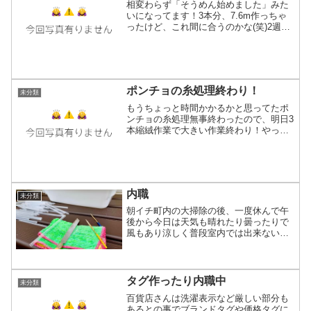
相変わらず「そうめん始めました」みた
いになってます！3本分、7.6m作っちゃ
ったけど、これ間に合うのかな(笑)2週間
あればなんとかなるやろ？的に始めちゃ
いました(ﾉ▽≦ )冬物の在庫が減ってきて
て11月のイベントに出せるのが減ってる
ので大至...
ポンチョの糸処理終わり！
未分類
もうちょっと時間かかるかと思ってたポ
ンチョの糸処理無事終わったので、明日3
本縮絨作業で大きい作業終わり！やった
＼＼ ٩(*´ω`*)و //／／やった！！真剣に長
時間やりすぎて右手の薬指常時痺れてる
(笑)しかしやらねばならない事はまだまだ
あ...
内職
未分類
朝イチ町内の大掃除の後、一度休んで午
後から今日は天気も晴れたり曇ったりで
風もあり涼しく普段室内では出来ない上
に、暑いと屋外で出来ない（真夏や晩夏
頃は蚊が出るので屋外も難しい）そんな
内職的な作業をするに絶好のチャン
ス！！！織りの時横糸を巻きつ...
タグ作ったり内職中
未分類
百貨店さんは洗濯表示など厳しい部分も
あるとの事でブランドタグや価格タグに