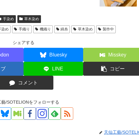
手染め
草木染め
手染め
手織り
機織り
綿糸
草木染め
製作中
シェアする
odon
Bluesky
Misskey
てブ
LINE
コピー
コメント
藝/SOTELIONをフォローする
天仙工藝/SOTELI