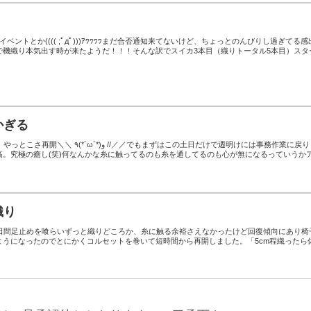
ベントとか(((( ;ﾟдﾟ)))ｱﾜﾜﾜﾜまだ合否通知来てないけど、ちょっとのんびりし過ぎてる感
で機織り本気出す時が来たようだ！！！そんな訳でスイカ3本目（織りトータル5本目）スタ
かぎる
/／／でもまずはこの土日だけで週明けには事務作業に戻りま
高。究極の癒し(笑)何なんかな糸に触ってるのも糸を通してるのも心が無になるっていうか
織り
0日間足止めを喰らいずっと織りどころか、糸に触る余裕さえなかったけど回復傾向にあり椅
ようになったのでとにかくコルセットを巻いて短時間から再開しました。「5cm程織ったら