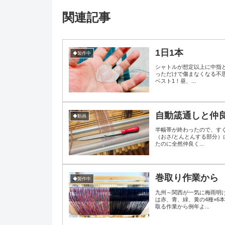
関連記事
1日1本
◆製作中
シャトルが想定以上に中指
っただけで傷まなくなる不思
ベスト1！昼、...
自動筬通しと仲
◆動画
半幅帯が終わったので、すぐ
（おさ/とんとんする部分
たのに全然仲良く...
巻取り作業から
◆製作中
九州～関西が一気に梅雨明
は赤、青、緑、黄の4種×
取る作業から例年よ...