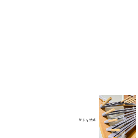
綿糸を整経