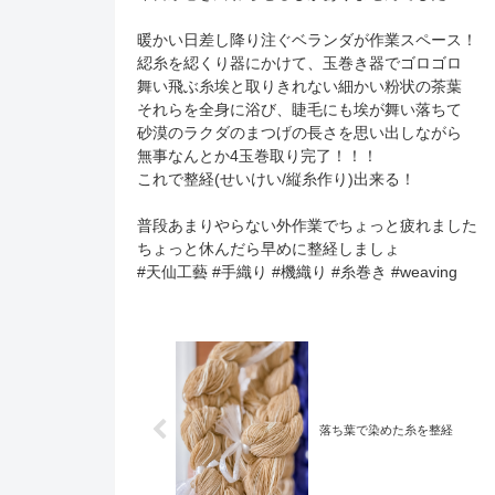
暖かい日差し降り注ぐベランダが作業スペース！
綛糸を綛くり器にかけて、玉巻き器でゴロゴロ
舞い飛ぶ糸埃と取りきれない細かい粉状の茶葉
それらを全身に浴び、睫毛にも埃が舞い落ちて
砂漠のラクダのまつげの長さを思い出しながら
無事なんとか4玉巻取り完了！！！
これで整経(せいけい/縦糸作り)出来る！
普段あまりやらない外作業でちょっと疲れました
ちょっと休んだら早めに整経しましょ
#天仙工藝 #手織り #機織り #糸巻き #weaving
落ち葉で染めた糸を整経