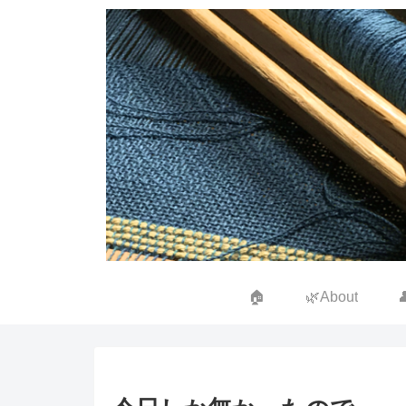
🏠
🌿About