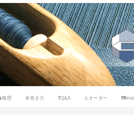
👤略歴
🧣巻き方
❓Q&A
⚠️オーダー
📷Inst