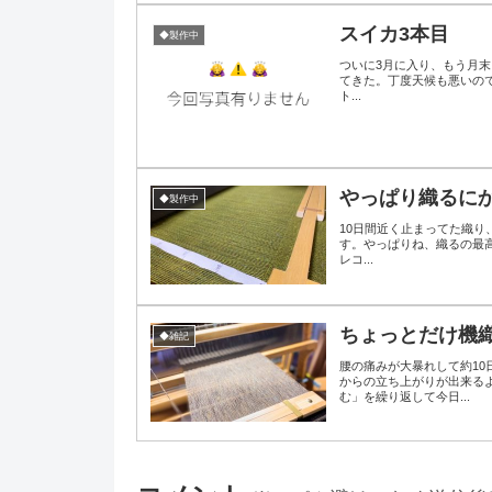
スイカ3本目
◆製作中
ついに3月に入り、もう月末イ
てきた。丁度天候も悪いの
ト...
やっぱり織るに
◆製作中
10日間近く止まってた織り、やっとこさ再開＼＼ ٩(*´ω`*)و /
す。やっぱりね、織るの最
レコ...
ちょっとだけ機
◆雑記
腰の痛みが大暴れして約1
からの立ち上がりが出来る
む」を繰り返して今日...