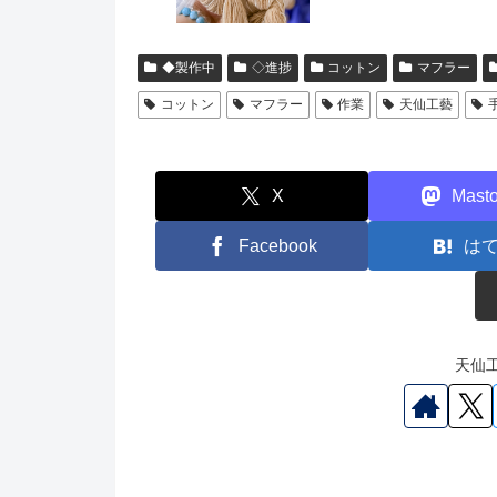
◆製作中
◇進捗
コットン
マフラー
コットン
マフラー
作業
天仙工藝
X
Mast
Facebook
は
天仙工