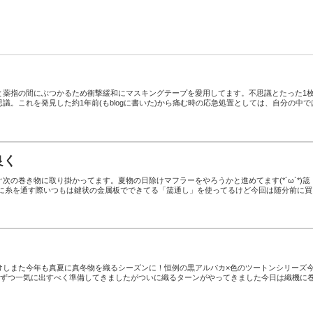
と薬指の間にぶつかるため衝撃緩和にマスキングテープを愛用してます。不思議とたった1
議。これを発見した約1年前(もblogに書いた)から痛む時の応急処置としては、自分の中で
良く
次の巻き物に取り掛かってます。夏物の日除けマフラーをやろうかと進めてます(*´ω`*)筬
）に糸を通す際いつもは鍵状の金属板でできてる「筬通し」を使ってるけど今回は随分前に買
けしまた今年も真夏に真冬物を織るシーズンに！恒例の黒アルパカ×色のツートンシリーズ
6本ずつ一気に出すべく準備してきましたがついに織るターンがやってきました今日は織機に