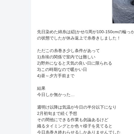
先日染めた綿糸は綛(かせ/1周が100-150cmの輪っか
の状態でしたが休み返上で糸巻きしました！
ただこの糸巻き少し条件があって
1)糸埃の関係で室内では難しい
2)野外になると天気の良い日に限られる
3)この時期なので暖かい日
4)昼～夕方手前まで
結果
今日しか無かった…
週明け以降は気温が今日の半分以下になり
2月初旬まで続く予想
その間他にできる作業も勿論あるけど
織るタイミングとか色々様子を見てると
今日糸巻き終わらせるしかありませんでした