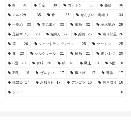
白
40
予定
39
コットン
38
整経
36
アルパカ
35
青
35
ぜんまい白鳥織り
34
手染め
33
本気出す
33
縦糸
32
草木染め
29
足跡マフラー
28
綾織り
27
綜絖
26
織り部屋
26
筬
26
シェットランドウール
25
ツートン
25
赤
23
シルクウール
21
横糸
21
追い上げ
20
B面
20
青緑
20
絹
18
爆速
18
A面
18
羽毛
18
ぜんまい
17
機上げ
17
青系
17
鉄媒染
17
お知らせ
17
アンゴラ
16
巻き取り
16
ラミー
16