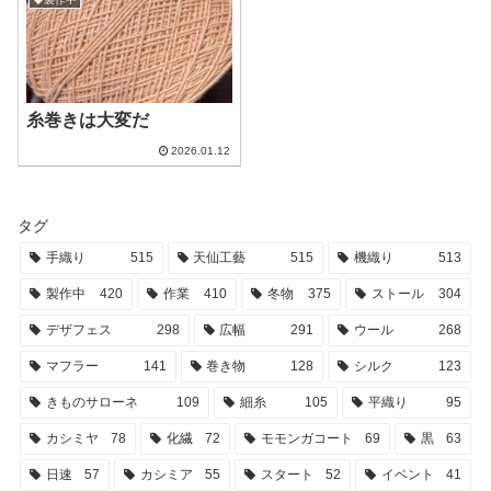
糸巻きは大変だ
2026.01.12
タグ
手織り
515
天仙工藝
515
機織り
513
製作中
420
作業
410
冬物
375
ストール
304
デザフェス
298
広幅
291
ウール
268
マフラー
141
巻き物
128
シルク
123
きものサローネ
109
細糸
105
平織り
95
カシミヤ
78
化繊
72
モモンガコート
69
黒
63
日速
57
カシミア
55
スタート
52
イベント
41