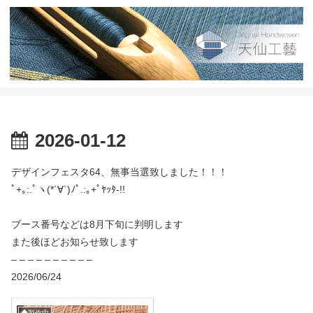
2026-01-12
デザインフェスタ64、無事当選致しました！！！
ﾟ+｡:.ﾟヽ(*´∀`)ﾉﾟ.:｡+ﾟﾔｯﾀ-!!
ブース番号などは8月下旬に判明します
また後ほどお知らせ致します
– – – – – – – – – –
2026/06/24
◆製作中