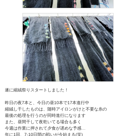
遂に縮絨祭りスタートしました！
昨日の夜7本と、今日の昼10本で17本進行中
縮絨し干したものは、随時アイロンがけと不要な糸の
最後の処理を行うのが同時進行になります
また、昼間干して夜乾いてる場合も多く
今週は作業に押されて夕食が遅めな予感…
年に1回、7-10日間の戦いが今始まる(笑)