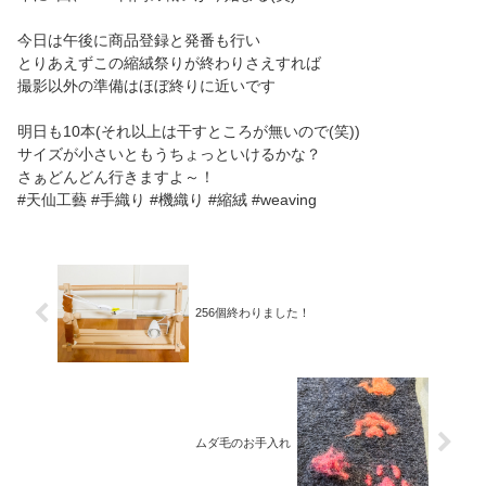
今日は午後に商品登録と発番も行い
とりあえずこの縮絨祭りが終わりさえすれば
撮影以外の準備はほぼ終りに近いです
明日も10本(それ以上は干すところが無いので(笑))
サイズが小さいともうちょっといけるかな？
さぁどんどん行きますよ～！
#天仙工藝 #手織り #機織り #縮絨 #weaving
256個終わりました！
ムダ毛のお手入れ