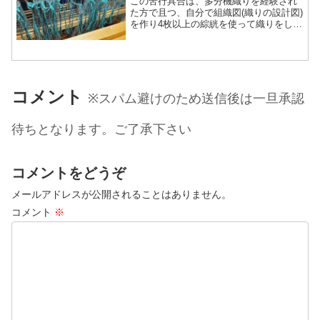
この苦行具合は、多分機織りを経験され
た方で且つ、自分で組織図(織りの設計図)
を作り4枚以上の綜絖を使って織りをした
人じゃないと分かってもらえない、そん
な状態がやっと終わりました～ 普段は🟫
のみ使用で1→8番に順番に通すという動
きが今回、糸の...
コメント
※スパム避けのため送信後は一旦承認
待ちとなります。ご了承下さい
コメントをどうぞ
メールアドレスが公開されることはありません。
コメント
※