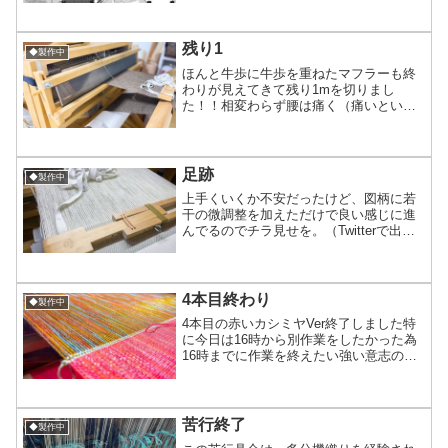
⁽⁽٩(๑˃̶͈̀ ω ˂̶͈́)۶⁾⁾ぃぇい‬試しに3ブース申し込
んでみました...
残り1
◆製作中
ほんと牛歩に牛歩を重ねたマフラーも終
わりが見えてきて残り1mを切りまし
た！！相変わらず腰は痛く（痛いという
か神経に触ってるというか）こまめに休
憩を入れつつゆっくり進めてたけど
Clubhouseで「工芸とは」を語り合う部
屋の有益な会話を聴きな...
足跡
◆製作中
上手くいくか不安だったけど、図柄に若
干の微調整を加えただけで良い感じに進
んでるのでチラ見せを。（Twitterで出し
てる方が早いけど！）今、猫ちゃんの足
跡マフラー織ってます。テーマ的には
『コンクリート流したてを歩いた猫ちゃ
ん』です(笑)そし...
4本目終わり
◆製作中
4本目の赤いカシミヤVer終了しました特
に今日は16時から別作業をしたかった為
16時までに作業を終えたい強い意志の元
(笑)物凄い速度で織り進められ時速約
40cm、日速110cm広幅なのによく頑張っ
た！！日曜日はお休みをし、月曜からは5
本目ス...
苦行終了
◆製作中