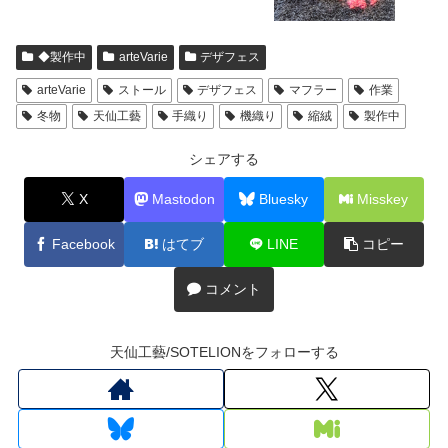
◆製作中
arteVarie
デザフェス
arteVarie
ストール
デザフェス
マフラー
作業
冬物
天仙工藝
手織り
機織り
縮絨
製作中
シェアする
X
Mastodon
Bluesky
Misskey
Facebook
はてブ
LINE
コピー
コメント
天仙工藝/SOTELIONをフォローする