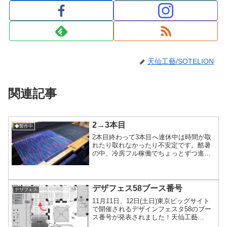
天仙工藝/SOTELION
関連記事
2→3本目
◆製作中
2本目終わって3本目へ連休中は時間が取
れたり取れなかったり不安定です。酷暑
の中、冷房フル稼働でちょっとずつ進行
中。多分速度的に3本目は今週中に終わる
予定！次は同じやつの色違い緑Verを織ろ
うかな(*´ω`*)部屋がいくら冷房効いてて
も、真冬...
デザフェス58ブース番号
デザフェス
11月11日、12日(土日)東京ビッグサイト
で開催されるデザインフェスタ58のブー
ス番号が発表されました！天仙工藝
K269,270,271になりました！‪ぃぇぃ