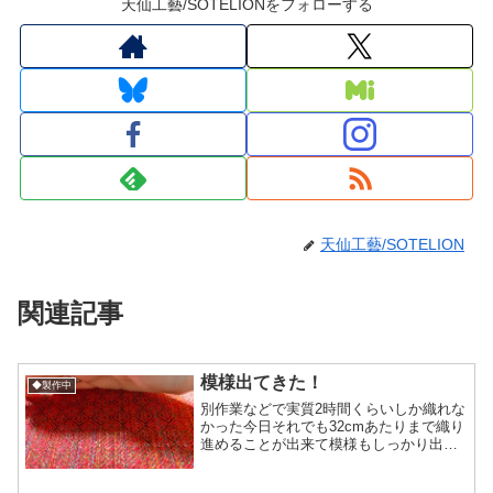
天仙工藝/SOTELIONをフォローする
天仙工藝/SOTELION
関連記事
模様出てきた！
◆製作中
別作業などで実質2時間くらいしか織れな
かった今日それでも32cmあたりまで織り
進めることが出来て模様もしっかり出て
きました(*´ω`*)ただ縦赤系、横黄系と同
じ暖色な為、現状角度によったら模様が