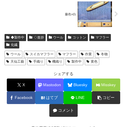
藤色×白
◆製作中
◇進捗
ウール
コットン
マフラー
化繊
ウール
スイカマフラー
マフラー
作業
冬物
天仙工藝
手織り
機織り
製作中
黄色
シェアする
X
Mastodon
Bluesky
Misskey
Facebook
はてブ
LINE
コピー
コメント