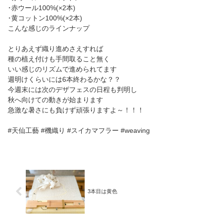
･赤ウール100%(×2本)
･黄コットン100%(×2本)
こんな感じのラインナップ
とりあえず織り進めさえすれば
種の植え付けも手間取ること無く
いい感じのリズムで進められてます
週明けくらいには6本終わるかな？？
今週末には次のデザフェスの日程も判明し
秋へ向けての動きが始まります
急激な暑さにも負けず頑張りますよ～！！！
#天仙工藝 #機織り #スイカマフラー #weaving
3本目は黄色