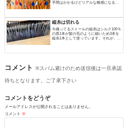
手間はかかるけどリアルな種感になるの
で、その手間は惜しまないよ！※ただし
マフラーの片側に差し込んでいく作業を
するだけで4時間ほどかかるので速度は早
くない種を入れる時...
縦糸は切れる
◆製作中
今織ってるストールの縦糸はシルク100％
の黒1本が髪の毛のように細いため3本を
縦糸1本として使っています。それが、横
糸を通すときののシャトルの通過圧と言
うのか摩擦で時々切れてしまう時があり
ます。それ自体は細糸を扱う織りだと珍
しい事ではない現...
コメント
※スパム避けのため送信後は一旦承認
待ちとなります。ご了承下さい
コメントをどうぞ
メールアドレスが公開されることはありません。
コメント
※