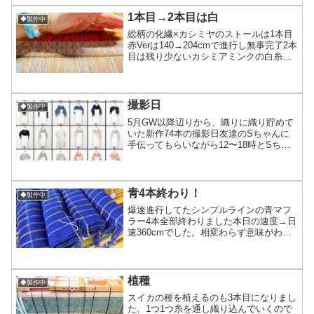
見辛く主張弱目な感じになってます。こ
れも縮絨し...
1本目→2本目は白
◆製作中
総柄の化繊×カシミヤのストールは1本目
赤Verは140→204cmで進行し無事完了2本
目は残り少ないカシミアミンクの白糸で
織る事に。黄茶系の縦糸と、赤系の横糸
は色合い的に相性は悪くないもののちょ
と模様が見づらいのかなと言う印象。色
の明暗差が...
撮影日
◆製作中
5月GW以降辺りから、織りに織り貯めて
いた新作74本の撮影日友達のSちゃんに
手伝ってもらいながら12〜18時とSちゃ
んが帰った後は1人で18時〜20時頃まで
一気に撮影しました。その写真総枚数約
250枚！！！ヽ(o`Д´o)ﾉ（画像で270と...
青4本終わり！
◆製作中
爆速進行してたシンプルラインの青マフ
ラー4本全部終わりました本日の速度→日
速360cmでした。相変わらず意味がわか
らん(笑)木曜糸張りの、金曜と日曜（土曜
は出掛けてて休み）集中して織って2日間
で4本やった計算です！意味が分からん
（2回目明日...
植種
◆製作中
スイカの種を植えるのも3本目になりまし
た。1つ1つ糸を通し織り込んでいくので