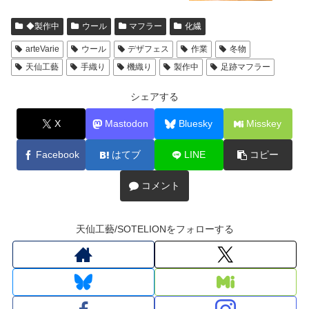
◆製作中
ウール
マフラー
化繊
arteVarie
ウール
デザフェス
作業
冬物
天仙工藝
手織り
機織り
製作中
足跡マフラー
シェアする
X
Mastodon
Bluesky
Misskey
Facebook
はてブ
LINE
コピー
コメント
天仙工藝/SOTELIONをフォローする