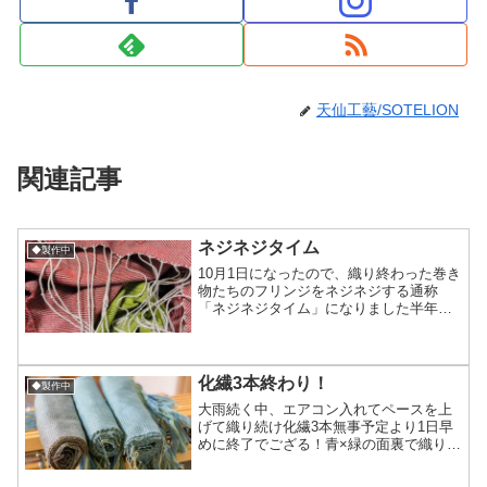
天仙工藝/SOTELION
関連記事
ネジネジタイム
◆製作中
10月1日になったので、織り終わった巻き
物たちのフリンジをネジネジする通称
「ネジネジタイム」になりました半年ぶ
りくらいのネジネジ作業は、手に作業の
感覚が残ってなくて（案外あっさりと感
覚は抜けていくんだな〜って再確認）た
だクリップで挟んでハン...
化繊3本終わり！
◆製作中
大雨続く中、エアコン入れてペースを上
げて織り続け化繊3本無事予定より1日早
めに終了でござる！青×緑の面裏で織り模
様が縦横変わるタイプ2本と青×緑×茶の
三つ巴な感じの1本です。ウールとかだと