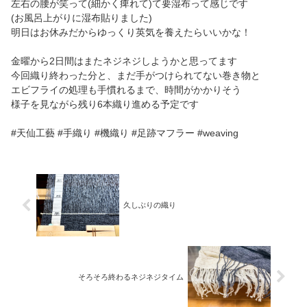
左右の腰が笑って(細かく痺れて)て要湿布って感じです
(お風呂上がりに湿布貼りました)
明日はお休みだからゆっくり英気を養えたらいいかな！
金曜から2日間はまたネジネジしようかと思ってます
今回織り終わった分と、まだ手がつけられてない巻き物と
エビフライの処理も手慣れるまで、時間がかかりそう
様子を見ながら残り6本織り進める予定です
#天仙工藝 #手織り #機織り #足跡マフラー #weaving
久しぶりの織り
そろそろ終わるネジネジタイム