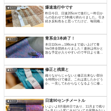
チクチクして使えないって方にも化繊は
チクチクしづらい...
爆速進行中です
◆製作中
昨日今日、日速205cmで進行し一昨日か
らの合わせて3本織り終わりました。引き
続き反転色をと思ってたけど、毎回織り
終わって掃除機で吸ってもどのみち明日
また毛埃出るからと厳密に吸いきってな
かったのをとりあえず3本終わって縦糸が
変わるタイミング...
青系全3本終了！
◆製作中
本日110cm→198cmまで追い上げて青
Ver3本全部終わりました‎！連休は何かと
急な予定が入りやすいので平日より進み
が遅くヤキモキすることもあるけど、ま
た明日から平日に戻るので次の緑Verは良
い速度で織れたら良いな(*´ω`*)明日は
ま...
修正と残業と
◆製作中
織りながらじゃないと修正出来ない部分
を時間かけて修正。これは直したかどう
か、一見してわからなくなるように修正
するのが腕の見せ所と偉そう(笑)に言いた
い所だけど上手く出来てるか分からない
から、かなり気を配って作業。今は糸が
出てる所を縮絨して分...
日速90センチメートル
◆製作中
いよいよ8月最終日であり、11月まで残り
2ヶ月という尻に火がついてる状態みたい