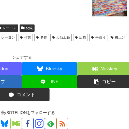
レーヨン
化繊
レーヨン
作業
冬物
天仙工藝
広幅
手織り
機上げ
シェアする
odon
Bluesky
Misskey
てブ
LINE
コピー
コメント
藝/SOTELIONをフォローする