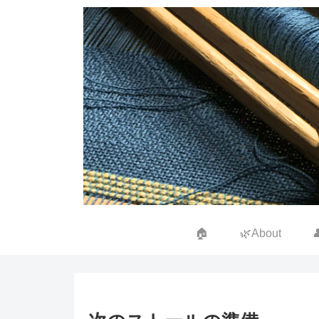
🏠
🌿About