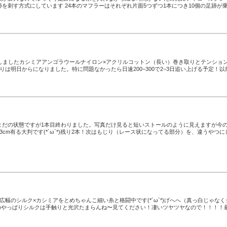
を刺す方式にしています 24本のマフラーはそれぞれ片面5つずつ1本につき10個の足跡が
備しましたカシミアアンゴラウールナイロン×アクリルコットン（長い）巻き取りとテンショ
りは明日からになりました。特に問題なかったら日速200−300で2−3日追い上げる予定！以
まだの状態ですが1本目終わりました。写真だけ見ると短いストールのように見えますが今
93cm有る大判です(*´ω`*)残り2本！次はもじり（レース状になってる部分）を、違うやつに
広幅のシルク×カシミアをとめちゃんこ細い糸と格闘中です(*´ω`*)げへへ（真っ白じゃなく
Д`*)やっぱりシルクは手触りと光沢たまらんね〜見てください！凄いツヤツヤなので！！！！