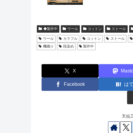
◆製作中
ウール
コットン
ストール
ウール
カラフル
コットン
ストール
機織り
段染め
製作中
X
Mast
Facebook
は
天仙工