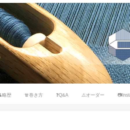
👤略歴
🧣巻き方
❓Q&A
⚠️オーダー
📷Inst