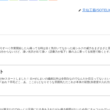
天仙工藝/SOTELI
下ろすべく作業開始したら織ってる時は全く気付いてなかった縦シルクの威力をまざまざと
は分からないけど、凄い光沢が出て凄い（語彙力が低下）膝の上に乗ってる状態で動くとギ
ト
Verスタートしました！ 白×ぜんまいの繊維以外は全部白なのでなんだか目立ってないとい
)｢あれ？羽毛どこ…あ、ここか｣となりそうな雰囲気ただこれが本来の状態(糸密度や入れ方
数が膨大なのでゆっくり足跡になる糸を入れながら織る時間がないため先にチャコールグレ