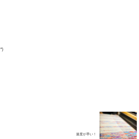
)
速度が早い！