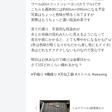
ウール(白)×コットンレーヨン(カラフル)です
こちらも最終的には約60cm×200cmになる予定
写真はちょっと色味が明るく出てますが
実際はもうちょっと濃い段染め系です
見ての通り、不規則な段染めが
水とか光線の流れみたいに見えるようになって
首元や肩にかかると、とても華やかになるかも(*´ω`*
(冬は色味が暗くなりがちだから差し色にもイイネ)
糸はどれもチクチクしないものなので安心です
明日はお休みなので織りは金曜日から
さて1日どれくらい織れるかな？
#手織り #機織り #天仙工藝 #ストール #weaving
シルクウール×緑系終わり