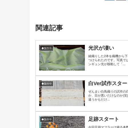
関連記事
光沢が凄い
◆製作中
綾織りした2本を織機から
つけられたのです。写真で
ンギュン光が移動して「...
白Ver試作スター
◆製作中
ぜんまい白鳥織りの試作の白
か、目が悪いだけなのか(笑
違うかもだけ...
足跡スタート
◆製作中
今回足跡マフラーは織る本