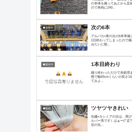
の本体を織ってあとから足跡
ので単純に240...
次の6本
◆製作中
アルパカ×青の次の6本準
1日終わってしまったので織
みたいに順...
1本目終わり
◆製作中
織り終わっただけで糸処理
態で幅65cmくらいの長さ1
てみよ...
ツヤツヤきれい
◆動画
化繊×カシミアの次は、再び
ルバー系です）はぁ〜(*´
近の化...