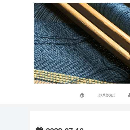
🏠
🌿About