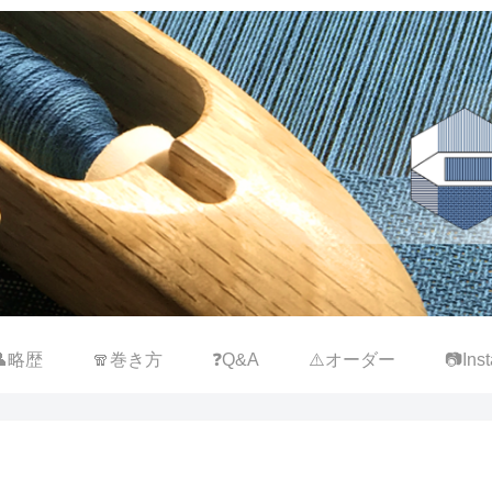
👤略歴
🧣巻き方
❓Q&A
⚠️オーダー
📷Inst