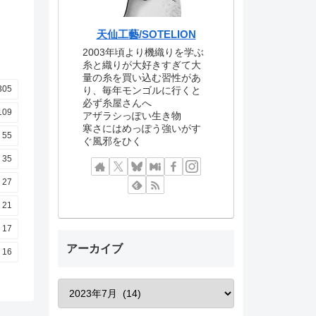
天仙工藝/SOTELION
2003年頃より機織りを学ぶ
糸と織りが大好きすぎて大
量の糸を買い込む習性があ
305
り、毎年モンゴルに行くと
必ず糸屋さんへ
109
アザラシっぽい生き物
寒さにはめっぽう強いがす
55
ぐ風邪をひく
35
27
21
17
アーカイブ
16