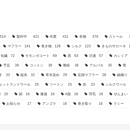
514
製作中
421
作業
411
冬物
376
ストール
マフラー
141
巻き物
128
シルク
123
きものサローネ
化繊
72
モモンガコート
69
黒
63
日速
57
カシミア
予定
39
コットン
38
整経
36
アルパカ
35
青
す
33
縦糸
32
草木染め
29
足跡マフラー
28
綾織り
ェットランドウール
25
ツートン
25
赤
23
シルクウール
緑
20
絹
18
爆速
18
A面
18
羽毛
18
ぜんまい
お知らせ
17
アンゴラ
16
巻き取り
16
ラミー