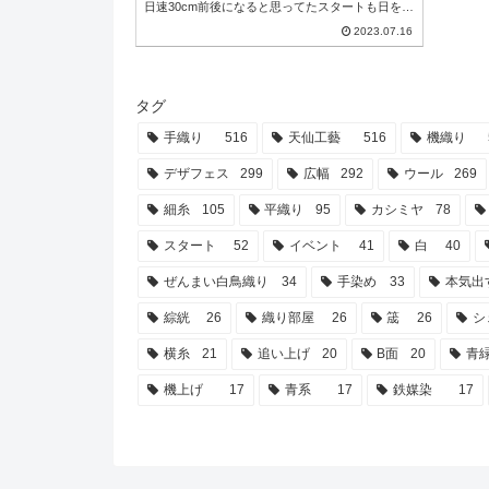
日速30cm前後になると思ってたスタートも日を重
ねるごとに速くなってきて今日は日速66cm進行で
2023.07.16
135→201cmで完了しました(*´ω`*)ﾔﾚﾔﾚ織機から
下ろした生地は、ピンと張ってた事もありその反
動で少しヨレヨレしてますが、これは縮絨したら
綺麗に整うと思うので問題なし！むしろふわふわ
に仕上がるはずなの...
タグ
手織り
516
天仙工藝
516
機織り
デザフェス
299
広幅
292
ウール
269
細糸
105
平織り
95
カシミヤ
78
スタート
52
イベント
41
白
40
ぜんまい白鳥織り
34
手染め
33
本気出
綜絖
26
織り部屋
26
筬
26
シ
横糸
21
追い上げ
20
B面
20
青
機上げ
17
青系
17
鉄媒染
17