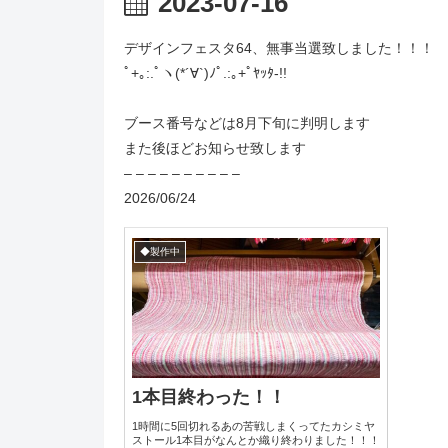
2023-07-16
デザインフェスタ64、無事当選致しました！！！
ﾟ+｡:.ﾟヽ(*´∀`)ﾉﾟ.:｡+ﾟﾔｯﾀ-!!
ブース番号などは8月下旬に判明します
また後ほどお知らせ致します
– – – – – – – – – –
2026/06/24
◆製作中
1本目終わった！！
1時間に5回切れるあの苦戦しまくってたカシミヤ
ストール1本目がなんとか織り終わりました！！！