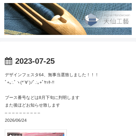
2023-07-25
デザインフェスタ64、無事当選致しました！！！
ﾟ+｡:.ﾟヽ(*´∀`)ﾉﾟ.:｡+ﾟﾔｯﾀ-!!
ブース番号などは8月下旬に判明します
また後ほどお知らせ致します
– – – – – – – – – –
2026/06/24
◆製作中