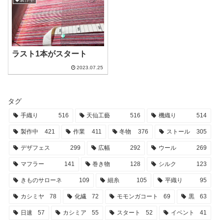
ラスト1本がスタート
2023.07.25
タグ
手織り
516
天仙工藝
516
機織り
514
製作中
421
作業
411
冬物
376
ストール
305
デザフェス
299
広幅
292
ウール
269
マフラー
141
巻き物
128
シルク
123
きものサローネ
109
細糸
105
平織り
95
カシミヤ
78
化繊
72
モモンガコート
69
黒
63
日速
57
カシミア
55
スタート
52
イベント
41