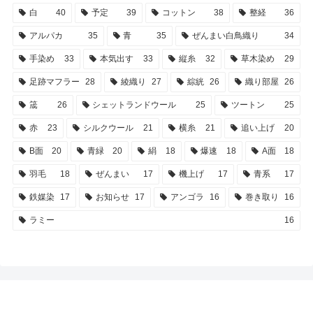
白
40
予定
39
コットン
38
整経
36
アルパカ
35
青
35
ぜんまい白鳥織り
34
手染め
33
本気出す
33
縦糸
32
草木染め
29
足跡マフラー
28
綾織り
27
綜絖
26
織り部屋
26
筬
26
シェットランドウール
25
ツートン
25
赤
23
シルクウール
21
横糸
21
追い上げ
20
B面
20
青緑
20
絹
18
爆速
18
A面
18
羽毛
18
ぜんまい
17
機上げ
17
青系
17
鉄媒染
17
お知らせ
17
アンゴラ
16
巻き取り
16
ラミー
16