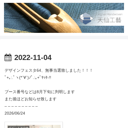
2022-11-04
デザインフェスタ64、無事当選致しました！！！
ﾟ+｡:.ﾟヽ(*´∀`)ﾉﾟ.:｡+ﾟﾔｯﾀ-!!
ブース番号などは8月下旬に判明します
また後ほどお知らせ致します
– – – – – – – – – –
2026/06/24
イベントその他