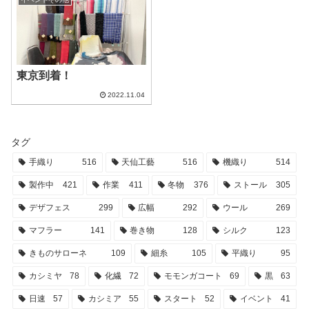
東京到着！
2022.11.04
タグ
手織り
516
天仙工藝
516
機織り
514
製作中
421
作業
411
冬物
376
ストール
305
デザフェス
299
広幅
292
ウール
269
マフラー
141
巻き物
128
シルク
123
きものサローネ
109
細糸
105
平織り
95
カシミヤ
78
化繊
72
モモンガコート
69
黒
63
日速
57
カシミア
55
スタート
52
イベント
41