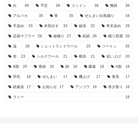
白
40
予定
39
コットン
38
整経
36
アルパカ
35
青
35
ぜんまい白鳥織り
34
手染め
33
本気出す
33
縦糸
32
草木染め
29
足跡マフラー
28
綾織り
27
綜絖
26
織り部屋
26
筬
26
シェットランドウール
25
ツートン
25
赤
23
シルクウール
21
横糸
21
追い上げ
20
B面
20
青緑
20
絹
18
爆速
18
A面
18
羽毛
18
ぜんまい
17
機上げ
17
青系
17
鉄媒染
17
お知らせ
17
アンゴラ
16
巻き取り
16
ラミー
16