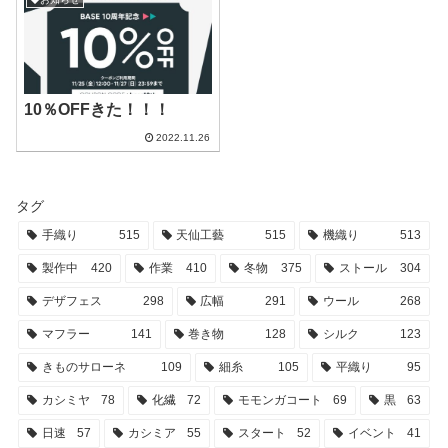
10％OFFきた！！！
2022.11.26
タグ
手織り
515
天仙工藝
515
機織り
513
製作中
420
作業
410
冬物
375
ストール
304
デザフェス
298
広幅
291
ウール
268
マフラー
141
巻き物
128
シルク
123
きものサローネ
109
細糸
105
平織り
95
カシミヤ
78
化繊
72
モモンガコート
69
黒
63
日速
57
カシミア
55
スタート
52
イベント
41