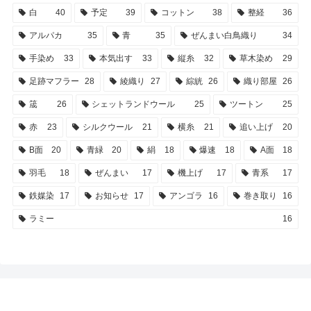
白
40
予定
39
コットン
38
整経
36
アルパカ
35
青
35
ぜんまい白鳥織り
34
手染め
33
本気出す
33
縦糸
32
草木染め
29
足跡マフラー
28
綾織り
27
綜絖
26
織り部屋
26
筬
26
シェットランドウール
25
ツートン
25
赤
23
シルクウール
21
横糸
21
追い上げ
20
B面
20
青緑
20
絹
18
爆速
18
A面
18
羽毛
18
ぜんまい
17
機上げ
17
青系
17
鉄媒染
17
お知らせ
17
アンゴラ
16
巻き取り
16
ラミー
16