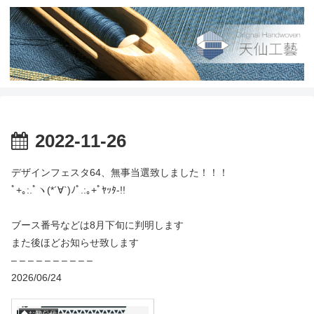
2022-11-26
デザインフェスタ64、無事当選致しました！！！
ﾟ+｡:.ﾟヽ(*´∀`)ﾉﾟ.:｡+ﾟﾔｯﾀ-!!
ブース番号などは8月下旬に判明します
また後ほどお知らせ致します
– – – – – – – – – –
2026/06/24
◆お知らせ