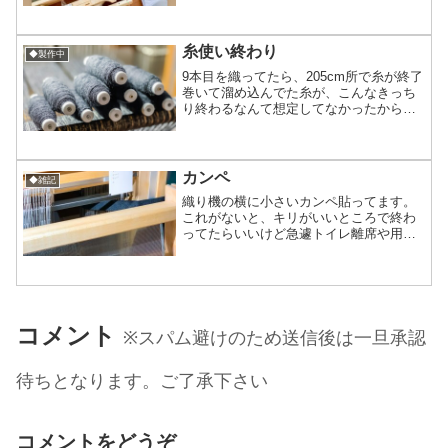
我が家に来てくれてからどちらかと言う
と酷使気味(笑)ではあるけど大事にしてま
す！これ...
糸使い終わり
◆製作中
9本目を織ってたら、205cm所で糸が終了
巻いて溜め込んでた糸が、こんなきっち
り終わるなんて想定してなかったから嬉
しいやら不思議な気持ちやら。 しかし明
日から使う糸がなくなってしまったこと
もあり残りの時間は糸巻き作業17巻巻き
すぎないように...
カンペ
◆雑記
織り機の横に小さいカンペ貼ってます。
これがないと、キリがいいところで終わ
ってたらいいけど急遽トイレ離席や用事
で織り機から離れたりペダルから足を動
かしてしまった時「今どこだ？」とわり
かしすぐ迷子になるんよね…その時は織
り戻るしかなく模様によっ...
コメント
※スパム避けのため送信後は一旦承認
待ちとなります。ご了承下さい
コメントをどうぞ