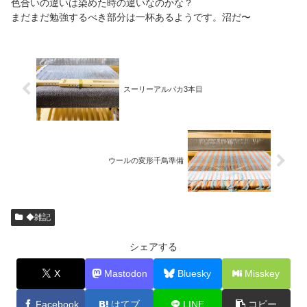
色合いの違いは染めた時の違いなのかな？
まだまだ勉強するべき部分は一杯あるようです。沼だ〜
スーリーアルパカ3本目
ウールの変形千鳥準備
◆雑記
シェアする
X
Mastodon
Bluesky
Misskey
Facebook
はてブ
LINE
コピー