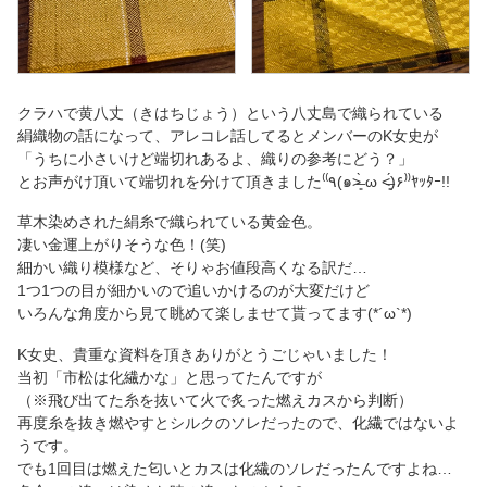
クラハで黄八丈（きはちじょう）という八丈島で織られている
絹織物の話になって、アレコレ話してるとメンバーのK女史が
「うちに小さいけど端切れあるよ、織りの参考にどう？」
とお声がけ頂いて端切れを分けて頂きました‎⁽⁽٩(๑˃̶͈̀ ω ˂̶͈́)۶⁾⁾ﾔｯﾀｰ!!
草木染めされた絹糸で織られている黄金色。
凄い金運上がりそうな色！(笑)
細かい織り模様など、そりゃお値段高くなる訳だ…
1つ1つの目が細かいので追いかけるのが大変だけど
いろんな角度から見て眺めて楽しませて貰ってます(*´ω`*)
K女史、貴重な資料を頂きありがとうごじゃいました！
当初「市松は化繊かな」と思ってたんですが
（※飛び出てた糸を抜いて火で炙った燃えカスから判断）
再度糸を抜き燃やすとシルクのソレだったので、化繊ではないよ
うです。
でも1回目は燃えた匂いとカスは化繊のソレだったんですよね…