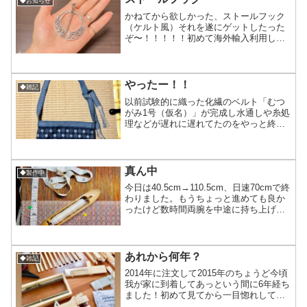
◆お知らせ
かねてから欲しかった、ストールフック
（ケルト風）それを遂にゲットしたった
ぞ〜！！！！！初めて海外輸入利用して
みたけど簡単でした！これはデザフェス
でストールをお買い上げ頂いた方の中で
先着10名の方に無料でお付けしようかと
思ってます。以前こう言...
やったー！！
◆雑記
以前試験的に織った化繊のベルト「むつ
がみ1号（仮名）」が完成し水通しや糸処
理などが遅れに遅れてたのをやっと終わ
らせてむつがみさんの所へお届けできた
のが数日前。そしたら早速サコッシュに
仕上げてくれて今日画像を頂いちゃいま
した〜‎⁽⁽٩(๑˃̶...
真ん中
◆製作中
今日は40.5cm→110.5cm、日速70cmで終
わりました。もうちょっと進めても良か
ったけど数時間両腕を中途に持ち上げた
状態を続ける為肩を使い過ぎて織れなく
なったら意味がないので。手織りは本来
両腕を上げ続けて織るものではないけど
も広幅を...
あれから何年？
◆雑記
2014年に注文して2015年のちょうど今頃
我が家に到着してあっという間に6年経ち
ました！初めて見てから一目惚れして我
が家に来るまでに約10年くらいかかって