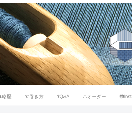
👤略歴
🧣巻き方
❓Q&A
⚠️オーダー
📷Inst