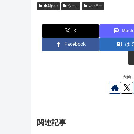
◆製作中
ウール
マフラー
X
Mast
Facebook
は
天仙工
関連記事