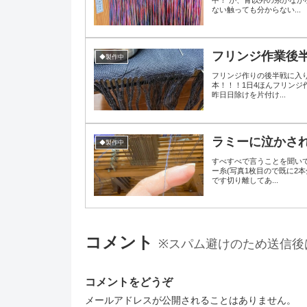
ない触っても分からない...
フリンジ作業後
◆製作中
フリンジ作りの後半戦に入
本！！！1日4ほんフリン
昨日日除けを片付け...
ラミーに泣かさ
◆製作中
すべすべで言うことを聞いて
ー糸(写真1枚目ので既に2
です切り離してあ...
コメント
※スパム避けのため送信後
コメントをどうぞ
メールアドレスが公開されることはありません。