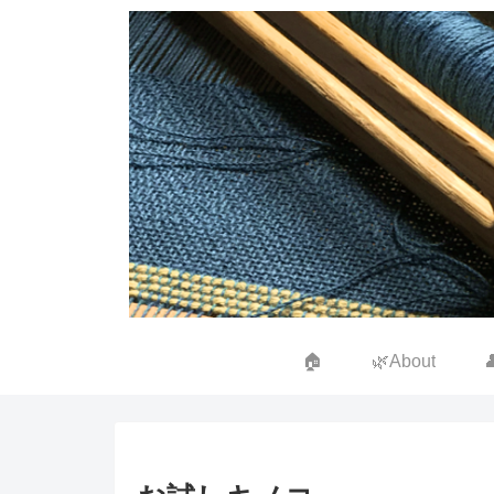
🏠
🌿About