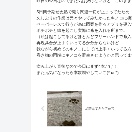
昨日の今日なのでまだ気は抜けないけど、このまま
5日間予期せぬ熱で織り関連一切が止まってたため
久しぶりの作業は元々やってみたかったキノコに挑
ペーパーレスで行うが為に図案を作るアプリを導入
ポチポチと絵を起こし実際に糸を入れる所まで。
（絵は起こしてるけどほとんどフリーハンドで糸入れ
再現具合が上手くいってるか分からないけど
我ながら初めてのキノコにしては上手くいってる方
巻き物の両端にキノコを群生させようかと思ってま
病み上がり直後なので今日はまず4本だけ！
また元気になったら本数増やしていこ(*´ω`*)
足跡出てきた(*´ω`*)