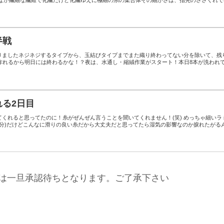
半戦
りましたネジネジするタイプから、玉結びタイプまでまた織り終わってない分を除いて、残
ジ作れるから明日には終わるかな！？夜は、水通し・縮絨作業がスタート！本日8本が洗われ
れる2日目
くれると思ってたのに！糸がぜんぜん言うことを聞いてくれません！(笑) めっちゃ細いラ
本分)だけどこんなに滑りの良い糸だから大丈夫だと思ってたら湿気の影響なのか捩れたがる
は一旦承認待ちとなります。ご了承下さい