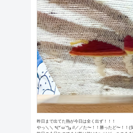
昨日まで出てた熱が今日は全く出ず！！！
やっ＼＼ ٩(*´ω`*)و //／／た〜！！勝ったど〜！！(