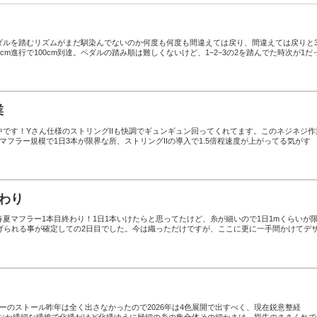
ダルを踏むリズムがまだ馴染んでないのか何度も何度も間違えては戻り、間違えては戻りと
cm進行で100cm到達。ペダルの踏み順は難しくないけど、1−2−3の2を踏んでた時次が1だ
業
です！Yさん仕様のストリングIIも快調でギュンギュン回ってくれてます。このネジネジ作
マフラー規模で1日3本が限界な所、ストリングIIの導入で1.5倍程速度が上がってる気がす
わり
夏マフラー1本目終わり！1日1本いけたらと思ってたけど、糸が細いので1日1mくらいが
上げられる事が確定しての2日目でした。今は織っただけですが、ここに更に一手間かけてデ
ーのストール昨年は全く出さなかったので2026年は4色展開で出すべく、現在鋭意整経
かなか繊細な繊維で化繊だけど化繊ゆえに極細の糸の集合体その細かさは、指先のささくれで