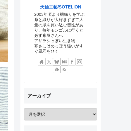
天仙工藝/SOTELION
2003年頃より機織りを学ぶ
糸と織りが大好きすぎて大
量の糸を買い込む習性があ
り、毎年モンゴルに行くと
必ず糸屋さんへ
アザラシっぽい生き物
寒さにはめっぽう強いがす
ぐ風邪をひく
アーカイブ