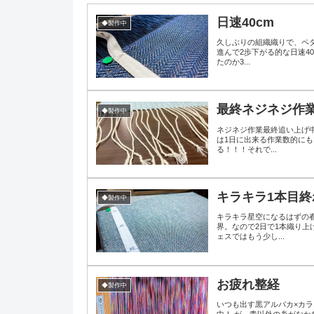
日速40cm
◆製作中
久しぶりの組織織りで、ペ
進んで2歩下がる的な日速40
たのか3...
最終ネジネジ作
◆製作中
ネジネジ作業最終追い上げ中
は1日に出来る作業数的にも
る！！！それで...
キラキラ1本目終
◆製作中
キラキラ星空になるはずの春
界。なので2日で1本織り
ェスではもう少し...
お疲れ整経
◆製作中
いつも出す黒アルパカ×カラ
中！ が、青以外の糸がな