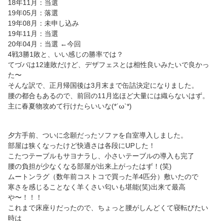
18年11月：当選
19年05月：落選
19年08月：未申し込み
19年11月：当選
20年04月：当選 ←今回
4戦3勝1敗と、いい感じの勝率では？
てづバは12連敗だけど、デザフェスとは相性良いみたいで良かっ
た〜
そんな訳で、正月帰国後は3月末まで缶詰決定になりました。
腰の都合もあるので、前回の11月迄ほど大量には織らないはず。
主に春夏物攻めて行けたらいいな(*´ω`*)
夕方手前、ついに念願だったソファを自室導入しました。
部屋は狭くなったけど快適さは各段にUPした！
こたつテーブルもサヨナラし、小さいテーブルの導入も完了
腰の負担が少なくなる部屋が出来上がったはず！(笑)
ムートンラグ（数年前コストコで買った羊4匹分）敷いたので
寒さを感じることなく羊くさい匂いも堪能(笑)出来て最高
や〜！！！
これまで床座りだったので、ちょっと腰がしんどくて寝転びたい
時は