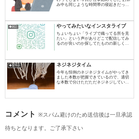
み中も同じような時間帯の寝起きだった
けどなんだか仕事するリズム感とはズレ
てるし今週は調子を合わせる期間という
のかなとりあえず今週はこの休み中に出
来なかった事などあれこ...
やってみたいなインスタライブ
◆雑記
ちょいちょい「ライブで織ってる所を見
たい」という声がありどこで配信してみ
るのが良いのか探してたものの新しく配
信媒体を探すのが何だか面倒(笑)に感じて
Instagramのライブ機能を使ってみるか
な〜と思案中。別に『配信で収益』みた
いな感じのも...
ネジネジタイム
◆製作中
今年も恒例のネジネジタイムがやってき
ました本数が把握できているので、適切
な本数で分けただただネジネジしていく
だけのお仕事仲間と面白い話で盛り上が
りながらなので飽きること無く作業出来
て皆に感謝しなくては！ 今日は大判のス
トールの片方と、ミニマ...
コメント
※スパム避けのため送信後は一旦承認
待ちとなります。ご了承下さい