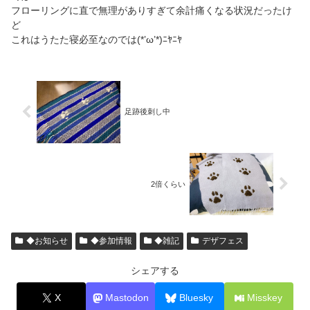
フローリングに直で無理がありすぎて余計痛くなる状況だったけ
ど
これはうたた寝必至なのでは(*’ω’*)ﾆﾔﾆﾔ
足跡後刺し中
2倍くらい
◆お知らせ
◆参加情報
◆雑記
デザフェス
シェアする
X
Mastodon
Bluesky
Misskey