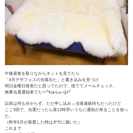
午後昼食を取りながらネットを見てたら
「4月デザフェスの当落出た」と書き込みを見つけ
明日金曜日発表だと思ってたので、慌ててメールチェック。
無事当選通知来てた〜‎⁽⁽٩(๑˃̶͈̀ ω ˂̶͈́)۶⁾⁾
以前は何も分からず、ただ申し込み→当落連絡待ちだったけど
ここ3回で、当選だったら昼12時早いうちに通知が来ることを知っ
た。
（昨年5月が落選した時は夕方に届いた）
これまで