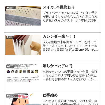
スイカ1本目終わり
◆製作中
プライベートでアレコレありすぎて予定
が狂いまくりながらもなんとか進められ
た黄色いスイカのストール1本目が無事終
わりました 3本分縦糸は準備してあった
けど、とりあえずは元々10月から糸処理
をメインにやる予定でいて9月も明日で終
わりな事から、残...
カレンダー来た！！
◆雑記
B氏が職場の来年度カレンダーを持って
帰って来てくれました！！！しかも一昨
日2部の今日6部も(笑)約25cm×60cmの縦
長の昔から良くあるタイプのもの。実は
このカレンダー、織りする時、私的に痒
い所に手が届くサイズで毎年B氏が使っ
て終わった物...
嬉しかった(*´ω`*)
◆雑記
本来ならいつもの平日だった今日、金曜
日なんとコロナでB氏の社員旅行が中止
→会社もお休みに！そんな訳でB氏が家
に居るという事で、普通なら織り部屋を
開けていつものように昼からワイワイが
出来ない可能性もあり「金土はお部屋開
けられません」とお知らせ...
仕事始め
◆お知らせ
いつもより長い正月休み、それも遂に終
わってしまい今日が仕事始めでした お休