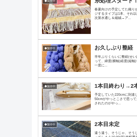
糸処理スタート
◆製作中
春夏向けの予定してた織り
ジするタイプは1本、それ
次第水通し＆縮絨→ア...
お久しぶり整経
◆製作中
半年ぶりくらいに整経(せい
って、緯度(横軸)経度(縦軸
一度に...
1本目終わり→2
◆製作中
予定していた220cmに到
50cmがやっとこさで思
されたのがやっ...
2本目未定
◆製作中
違う違う、そうじゃ、そう
ってしまう16:00(笑)