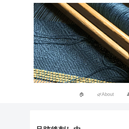
🏠
🌿About