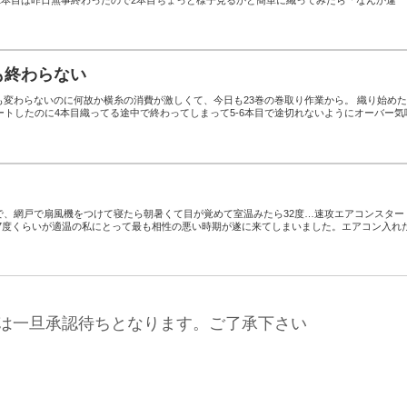
も終わらない
も変わらないのに何故か横糸の消費が激しくて、今日も23巻の巻取り作業から。 織り始め
ートしたのに4本目織ってる途中で終わってしまって5-6本目で途切れないようにオーバー気
で、網戸で扇風機をつけて寝たら朝暑くて目が覚めて室温みたら32度…速攻エアコンスター
17度くらいが適温の私にとって最も相性の悪い時期が遂に来てしまいました。エアコン入れ
は一旦承認待ちとなります。ご了承下さい