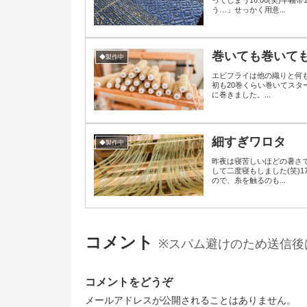
う…」せっかく用意...
巻いても巻いて
◆製作中
エビフライは他の織りと何
初も20巻くらい巻いてスタ
に巻きました。...
細すぎワロタ
◆製作中
昨夜は寝苦しいほどの暑さ
して二度寝もしました(笑)
ので、糸を触るのも...
コメント
※スパム避けのため送信後
コメントをどうぞ
メールアドレスが公開されることはありません。