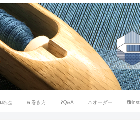
👤略歴
🧣巻き方
❓Q&A
⚠️オーダー
📷Inst