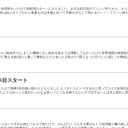
！
が全部終わったので糸処理のターンに入りました。まずは約12本のフリンジ作りから。ネジ
以外は結ぶタイプだから春夏ものは冬物と比べて手数が少なくて助かる〜！！！フリンジ終
けい/縦糸作り)しました機織りをし始める前までは理解してなかったけど世界地図の緯度経
)で｢整える経(糸)｣と書いて整経なんだと知った日私が1つ賢くなった日でした(笑) この整経
本目スタート
達したので無事1本目織り終わりとなりました もう少しスピード出るかと思ってたけど結局日
ってたよりもゆっくり進行だったなぁ焦ってどうなる物でもないので仕方ないとは言え捻れに
じゃない〜今日は休むつもりで居たけど、のんびりしてもする事がなくて結局織り機の前に
半幅帯1本目は昨日無事終わったので2本目ちょっと様子見るかと簡単に織ってみたら「なんか違