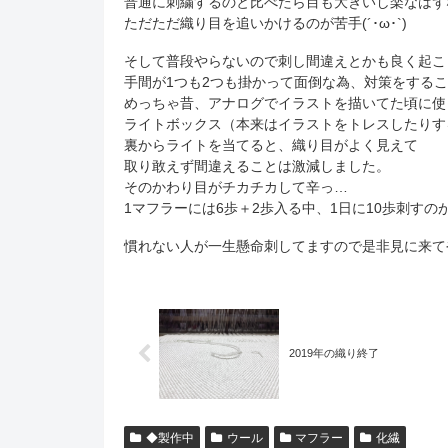
普通に刺繍するのと比べたら目も大きいし楽なはず
ただただ織り目を追いかけるのが苦手(´･ω･`)
そして普段やらないので刺し間違えとかも良く起こ
手間が1つも2つも掛かって面倒な為、対策をする
めっちゃ昔、アナログでイラストを描いてた頃に使
ライトボックス（本来はイラストをトレスしたりす
裏からライトを当てると、織り目がよく見えて
取り敢えず間違えることは激減しました。
そのかわり目がチカチカして辛っ…
1マフラーには6歩＋2歩入る中、1日に10歩刺すの
慣れない人が一生懸命刺してますので是非見に来てや
2019年の織り終了
◆製作中
ウール
マフラー
化繊