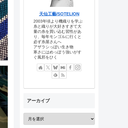
天仙工藝/SOTELION
2003年頃より機織りを学ぶ
糸と織りが大好きすぎて大
量の糸を買い込む習性があ
り、毎年モンゴルに行くと
必ず糸屋さんへ
アザラシっぽい生き物
寒さにはめっぽう強いがす
ぐ風邪をひく
アーカイブ