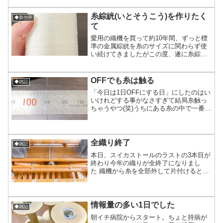
250枚！！！ヽ(o`Д´o)ﾉ（画像で270と...
糸綜絖(いとそうこう)を作りたく
◆製作中
て
愛用の織機を買って約10年間、ずっと標
準の金属綜絖を糸のサイズに関わらず使
い続けてきましたがこの度、遂に糸綜絖
の導入をするべく準備を始めました※綜
絖(そうこう)機織りで縦糸を1本1本通
し、上がり下がりすることで模様を作り
OFFでも糸は触る
◆雑記
出してくれる部分。手...
「今日は1日OFFにする日」にしたのはい
いけれどする事がなさすぎて結局糸触っ
ちゃうやつ(笑)うちにある糸の中で一番細
い部類のもの（綿糸）その細さおおよそ
0.25〜0.3mm。目がショボショボす
る！！これまではこの細さの糸を織りで
使うには数本...
全織り終了
◆雑記
本日、スイカストールのラストの3本目が
終わり今年の織りが全終了になりまし
た 織機から糸を全部外して片付けるとス
ッキリする反面、なんだか淋しい気分や
っぱり糸が常時掛かってて、織っていっ
てどんどん形になっていくのが好きなん
だなぁ デザフェスから...
情報量の多い1日でした
◆雑記
朝イチ病院からスタート。ちょと持病が