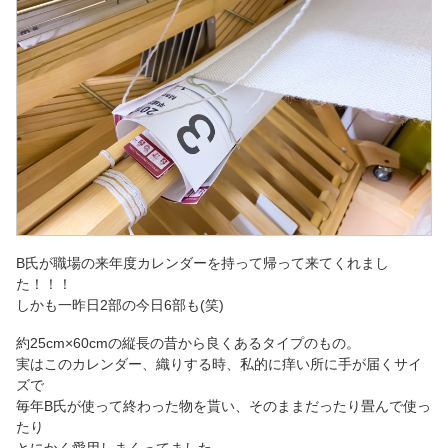
B氏が職場の来年度カレンダーを持って帰って来てくれまし
た！！！
しかも一昨日2部の今日6部も(笑)
約25cm×60cmの縦長の昔から良くあるタイプのもの。
実はこのカレンダー、織りする時、私的に痒い所に手が届くサイ
ズで
毎年B氏が使って終わった物を貰い、そのままだったり畳んで使っ
たり
とにかく愛用しまくってました。