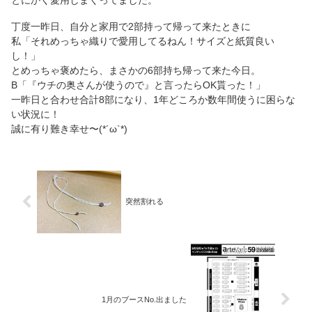
丁度一昨日、自分と家用で2部持って帰って来たときに
私「それめっちゃ織りで愛用してるねん！サイズと紙質良い
し！」
とめっちゃ褒めたら、まさかの6部持ち帰って来た今日。
B「『ウチの奥さんが使うので』と言ったらOK貰った！」
一昨日と合わせ合計8部になり、1年どころか数年間使うに困らな
い状況に！
誠に有り難き幸せ〜(*´ω`*)
突然割れる
1月のブースNo.出ました