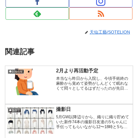
天仙工藝/SOTELION
関連記事
2月より再活動予定
◆お知らせ
本当なら昨日から入院し、今頃手術終の
麻酔から覚めて姿勢がしんどくて眠れな
くて悶々としてるはずだったのが先日の
検査結果で「ヘルニア自然消滅」になっ
たお陰で家でのんびり過ごせてるのが今
もちょっと不思議な気分です。右足の坐
骨神経痛の症状や左足の緩...
撮影日
◆製作中
5月GW以降辺りから、織りに織り貯めて
いた新作74本の撮影日友達のSちゃんに
手伝ってもらいながら12〜18時とSちゃ
んが帰った後は1人で18時〜20時頃まで
一気に撮影しました。その写真総枚数約