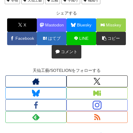
冬物
天仙工藝
広幅
手織り
機織り
シェアする
X
Mastodon
Bluesky
Misskey
Facebook
はてブ
LINE
コピー
コメント
天仙工藝/SOTELIONをフォローする