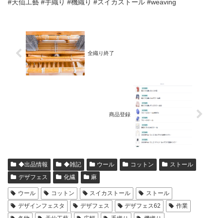
#天仙工藝 #手織り #機織り #スイカストール #weaving
全織り終了
商品登録
◆出品情報
◆雑記
ウール
コットン
ストール
デザフェス
化繊
麻
ウール
コットン
スイカストール
ストール
デザインフェスタ
デザフェス
デザフェス62
作業