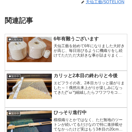
天仙工藝/SOTELION
関連記事
6年有難うございます
◆お知らせ
天仙工藝を始めて6年になりました大好き
が高じ、毎日浴びるように機織りをし続
けてただただ大好きな事が詰まりまくっ
た6年間でした趣味が楽しくて仕方がなく
て続けることはあっても途中1度は何かし
ら躓いたり辛い思いをしたりは当たり前
な中機織りを始めて...
カリッと2本目の終わりと今後
◆製作中
エビフライの衣、2本目カリッと揚がりま
した～！俄然出来上がりが楽しみになっ
てきた(*´ω`*)縮絨したらフワフワモコモ
コの衣になりそうで(織り上がった今既に
モコモコしてる)早く尻尾と組み合わせて
みたい！！予定通り上手く尻尾とドッキ
ング出来る...
ひっそり進行中
◆製作中
模様織りとかではなく、ただ無地のツー
トンが続いてるだけなので特に進捗載せ
てなかったけど実はもう3本目の20cmあ