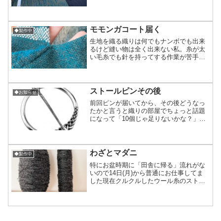
たりです。（写真は2本目の110cm付近を
織ってた時のもの）おおよそ日速90〜
100cmで進行。「準備してる」と書いて5
日でラス...
モモンガコート届く
◆製作中
生地を織る織りは何でもナンボでも出来
るけど縫い物は全く出来ない私。糸が太
い毛糸でも針を持ってする作業が苦手で
まっすぐ2m縫うだけで何時間も掛かって
効率も悪いから今回のモモンガコートの
縫いは、ガチのプロ「帯の仕立て にし
お」の優さんにお願いし...
ストールピンその後
◆お知らせ
前回ピンが届いてから、その後どうなっ
たかと言うと織りの部屋でちょっと話題
になって「10個じゃ足りないかな？」か
らの写真の通り前回と違うデザインをそ
れぞれ10個ずつ追加注文しちゃいました
(笑)合計50個届く事になったので、デザ
フェスへ連れて行...
わざとマダニ
◆製作中
特にお盆時期に「田舎に帰る」流れがな
いので14日(月)から普通にお仕事してま
した現在クルクルしたウール糸のストー
ルは2本目の半分今日はシャトルにのせる
横糸が足りなくなったから糸巻き作業か
らのスタート！早速2個程マダニ(巻き)を
制作通常サイズ...