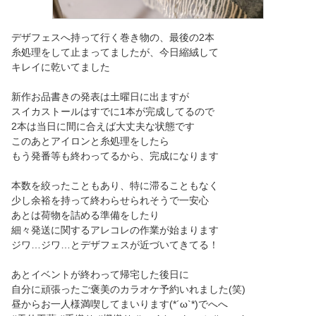
デザフェスへ持って行く巻き物の、最後の2本
糸処理をして止まってましたが、今日縮絨して
キレイに乾いてました
新作お品書きの発表は土曜日に出ますが
スイカストールはすでに1本が完成してるので
2本は当日に間に合えば大丈夫な状態です
このあとアイロンと糸処理をしたら
もう発番等も終わってるから、完成になります
本数を絞ったこともあり、特に滞ることもなく
少し余裕を持って終わらせられそうで一安心
あとは荷物を詰める準備をしたり
細々発送に関するアレコレの作業が始まります
ジワ…ジワ…とデザフェスが近づいてきてる！
あとイベントが終わって帰宅した後日に
自分に頑張ったご褒美のカラオケ予約いれました(笑)
昼からお一人様満喫してまいります(*´ω`*)でへへ