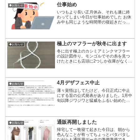
よ...
仕事始め
◆お知らせ
いつもより長い正月休み、それも遂に終
わってしまい今日が仕事始めでした お休
み中も同じような時間帯の寝起きだった
けどなんだか仕事するリズム感とはズレ
てるし今週は調子を合わせる期間という
のかなとりあえず今週はこの休み中に出
来なかった事などあれこ...
極上のマフラーが秋冬に出ます
◆お知らせ
冬に出す極上のカシミアミンクマフラー
の設計図作り。モンゴルでその糸を見つ
けたときにも店頭に2つしか在庫がなくて
値切ったところお店のおじさんが、そも
そも原価が高い為珍しく売るのを若干渋
った、そんな明らかに仕入れが高く私が
買った時も通常の糸より...
4月デザフェス中止
◆お知らせ
薄々覚悟はしてたけど、今日正式に中止
にする旨の公式発表がありました。1月中
旬以降ジワジワと猛威をふるい始めたコ
ロナ。2月ごろに日本は治るかと思いき
や、ビッグサイトを利用するイベント関
連もどんどん中止・延期になり、遂にオ
リンピックの延期にまで...
通販再開しました
◆お知らせ
帰宅して一晩寝て起きた今日は、朝から
色んなことが有ってちょっとバタバタし
ながらも通販用データの準備準備できた