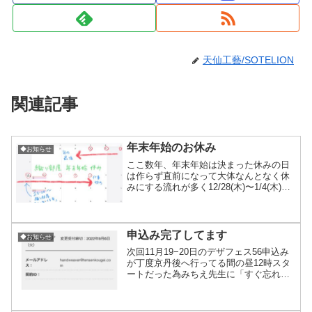
天仙工藝/SOTELION
関連記事
年末年始のお休み
◆お知らせ
ここ数年、年末年始は決まった休みの日
は作らず直前になって大体なんとなく休
みにする流れが多く12/28(木)〜1/4(木)ま
で毎年休んでも3日程度だったから、今回
はちょっと長めこの年末年始は、しっか
り決めてゆっくり休みつつ間にB氏待望
の(笑)...
申込み完了してます
◆お知らせ
次回11月19−20日のデザフェス56申込み
が丁度京丹後へ行ってる間の昼12時スタ
ートだった為みちえ先生に「すぐ忘れる
から12時になったら教えて」とお願いし
登喜蔵さん宅でワイワイやっててすっか
り忘れ気味の12:30頃み「12:00過ぎてる