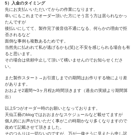
5）入金のタイミング
先にお支払いいただいてからの作業になります。
幸いにもこれまでオーダー頂いた方にそう言う方は居られなかっ
たんですが
後払いにしてて、製作完了後音信不通になる、何らかの理由で拒
否されるなど
面倒な事例も複数あるためです。
当然先に払われて私が逃げるかも(笑)と不安を感じられる場合も有
ると思います。
その場合は依頼中止して頂いて構いませんのでお知らせくださ
い。
また製作スタート→お引渡しまでの期間はお作りする物により差
があります。
おおよそ2週間〜3ヶ月程お時間頂きます（過去の実績より期間算
出）
以上5つがオーダー時のお願いとなっております。
天仙工藝のblogではおおまかなスケジュールなど載せてますが
個人的にお声がけいただく事がこの時期かなり多くなりますので
改めて記載させて頂きました。
そのつもりは一切ないのですが、万が一偉そうに見えたら申し訳