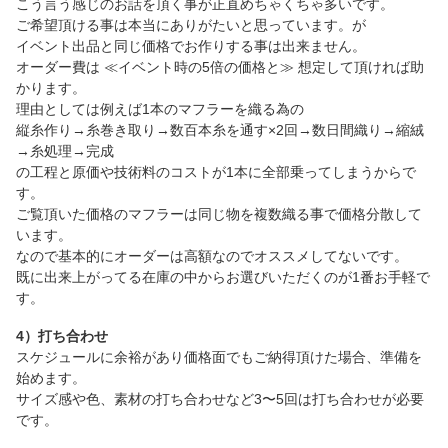
こう言う感じのお話を頂く事が正直めちゃくちゃ多いです。
ご希望頂ける事は本当にありがたいと思っています。が
イベント出品と同じ価格でお作りする事は出来ません。
オーダー費は ≪イベント時の5倍の価格と≫ 想定して頂ければ助
かります。
理由としては例えば1本のマフラーを織る為の
縦糸作り→糸巻き取り→数百本糸を通す×2回→数日間織り→縮絨
→糸処理→完成
の工程と原価や技術料のコストが1本に全部乗ってしまうからで
す。
ご覧頂いた価格のマフラーは同じ物を複数織る事で価格分散して
います。
なので基本的にオーダーは高額なのでオススメしてないです。
既に出来上がってる在庫の中からお選びいただくのが1番お手軽で
す。
4）打ち合わせ
スケジュールに余裕があり価格面でもご納得頂けた場合、準備を
始めます。
サイズ感や色、素材の打ち合わせなど3〜5回は打ち合わせが必要
です。