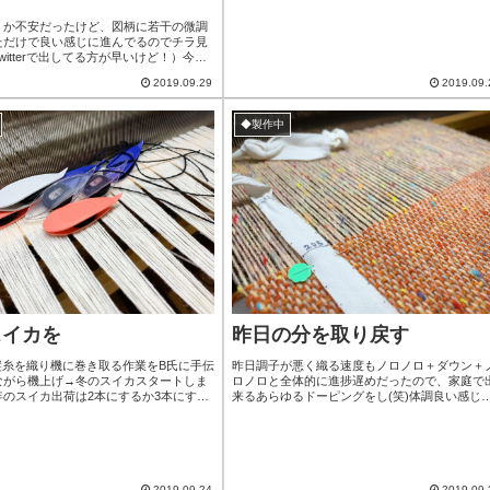
用頂く際はそのサイトの決済システムを使う関
で還元されない可能性はあります。BASEが...
くか不安だったけど、図柄に若干の微調
ただけで良い感じに進んでるのでチラ見
witterで出してる方が早いけど！）今、
の足跡マフラー織ってます。テーマ的に
2019.09.29
2019.09.
クリート流したてを歩いた猫ちゃん』で
してもう2本織り終わってるので今月中に
行ける！！！これなら10月は大判を織
◆製作中
のネジネジメインで行ける〜！！あと1ヶ
´ω`*)b
スイカを
昨日の分を取り戻す
縦糸を織り機に巻き取る作業をB氏に手伝
昨日調子が悪く織る速度もノロノロ＋ダウン＋
ながら機上げ→冬のスイカスタートしま
ロノロと全体的に進捗遅めだったので、家庭で
年のスイカ出荷は2本にするか3本にする
来るあらゆるドーピングをし(笑)体調良い感じ
。一応5本分巻き物織れる用に準備済みだ
回復してきたので昨日の分を取り戻すべく日速
により変えようかな、と。タティングレ
380cmで2本目と3本目の織り終了しました。残
ャトルは種を織り込むのに大助かりです
ラスト1本です！途中織り幅を固定するテンプ
均で3つ1セットが買えるから以前種用に
いう道具の針部分で右手の第二関節付近引っ掻
したものが活躍中久し振りのスイカなの
て擦った程度だと思ってたら深めに2列にスパ
うだったか思い出しながらど...
と。慌てて傷口抑えて血を止めて、傷口落...
2019.09.24
2019.09.