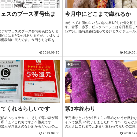
フェスのブース番号出ま
今月中にどこまで織れるか
向かって右側の白いものは先日UPした分と同じ
す。青系、赤系、ピンクベージュは今日整経し
月のデザフェスのブース番号発表になりま
12本分。随時順番に織ってるけどスケジュール
間的にはまだ2ヶ月ありますが、いよいよ
ながら繰り上がったり繰り下がったりを繰り返
準備段階に突入です。今回うちは印を付
し、今月中に全部織れたらいいな12＋5本！そ
94に決まりましたというかガチ動線ど真
そろ2度寝が許されない時期に入ってきました
とか、宝くじ当てたみたいで怖い(笑)
(笑)9月の中旬も、もう目の前です(((( ;ﾟдﾟ)))ｱﾜ
2019.09.15
2019.09.
ご利益なのかな？そしたら凄いパワーあ
ﾜなるべく早起き、なるべく沢山進めていける
ゃ？？（↑毎年七夕に織姫様を祀ってる神
に頑張らねば！来月入っ...
技術向上願いに行ってます）確かに「デ
◆製作中
手くいきますように」的な短...
してくれるらしいです
紫3本終わり
突然めっちゃデカい、そして薄い箱が届
予定通りというか1日くらい遅めというか微妙
。私「え？これ何ですか？誰宛です
インで紫系3本終了しました(*´ω`*)ﾌｩ…なんか
差出人が見覚えのない所からだったのが
の太さはこれまでとあまり変わってないのに思
(笑)）私「こんなん頼んだ記憶ない…
てた様な速度でず微モヤっとしながらでした。
2019.09.08
2019.09.
宛？！」配「事業されてます？今日お店
来上がったのはめっちゃ肌触り良くて、え？こ