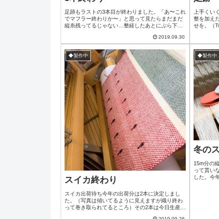
足跡もラストの3本目が終わりました。「あ〜これ
上手くい
でマフラー終わりか〜」と思って見たらまだまだ
整を加え
縦糸残ってるじゃない…整経したあとにぶら下げ
せを。（T
てた荷札を見たら6本分だった！残り1本分、縦糸
猫ちゃん
2019.09.30
は白。さて何色で何を織ろかな？？あまり時間も
は『コン
ないので足跡じゃない普通のカラーマフラーで。
す(笑)そ
明日横糸決めてサクッと進めちゃいましょ(*´ω`*)
ラスト1本
◆製作中
◆製作中
りながら
月半頑張ろ(*
冬の
15m分の
って貰い
した。今
スイカ終わり
か迷い中
から気分
スイカ出荷待ち今年の出荷分は2本に決定しまし
ースのシ
た。（写真は傾いてるように見えますが織り終わ
今は100
って巻き取られてるところ）その2本は今日生産
大量購入
(笑)終了し、糸処理待ち状態です。久し振りの割
で要領がど
2019.09.26