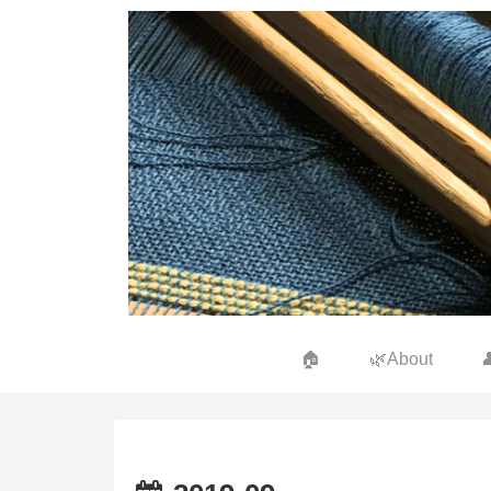
🏠
🌿About