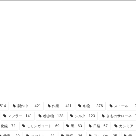
れ一杯配達してるんですよ」私「あ、あ
ウール？？って「ウールはチクチクするからち
りあえず受け取って、開封してみると＜
っと」って思われてた方に触ってみてもらいた
ュレス 消費者還元事業＞って書いてある
本です。（今織り上がりすぐでこれなので、縮
！確かにそれ申請した(笑)そんな訳で
したらもっとフワッとなる！）次はコ...
514
製作中
421
作業
411
冬物
376
ストール
マフラー
141
巻き物
128
シルク
123
きものサローネ
化繊
72
モモンガコート
69
黒
63
日速
57
カシミア
予定
39
コットン
38
整経
36
アルパカ
35
青