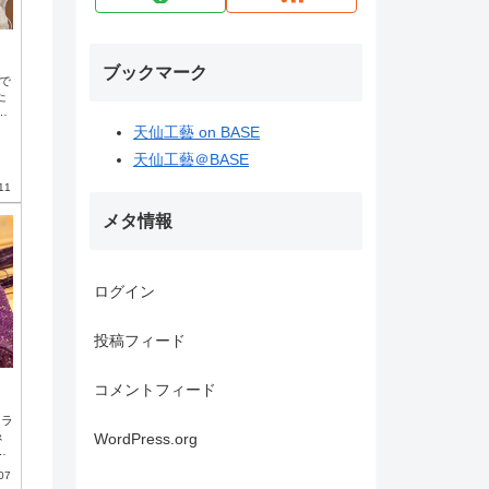
ブックマーク
で
た
見
天仙工藝 on BASE
ろ
天仙工藝＠BASE
ﾜﾜ
11
よう
メタ情報
ログイン
投稿フィード
コメントフィード
なラ
糸
WordPress.org
っ
出
07
れ