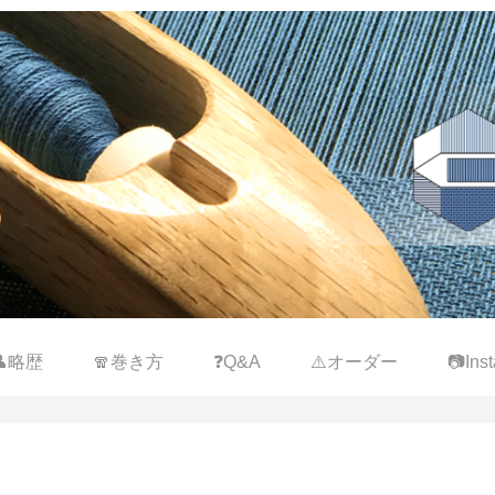
👤略歴
🧣巻き方
❓Q&A
⚠️オーダー
📷Inst