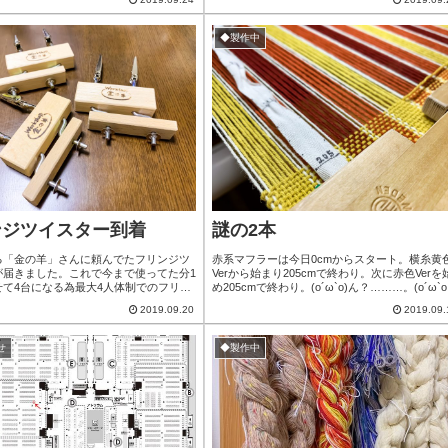
◆製作中
ンジツイスター到着
謎の2本
る「金の羊」さんに頼んでたフリンジツ
赤系マフラーは今日0cmからスタート。横糸黄
が届きました。これで今まで使ってた分1
Verから始まり205cmで終わり。次に赤色Verを
せて4台になる為最大4人体制でのフリン
め205cmで終わり。(o´ω`o)ん？………。(o´ω`o
作業が可能に！ただひたすら織り、それ
ん？…んんん？？？？！(◉ω◉)？！日速410cm
2019.09.20
2019.09.
続けて来たので結局の所、新作が何本織
した。どうなってるんや？意味がわからん(笑)
のか数えてないので不明…確実に50本は
お205cm織っても縮絨したら190cm台に縮むの
思うけど数えるのが怖い(笑)それでも1
想定してです。TVの音よりもやっぱりリズム感
せ
◆製作中
ンジを作るには数が多すぎるので色んな
ある曲を聴きながらの方が進みが良かった気が..
いお願いできれば嬉しいです(...