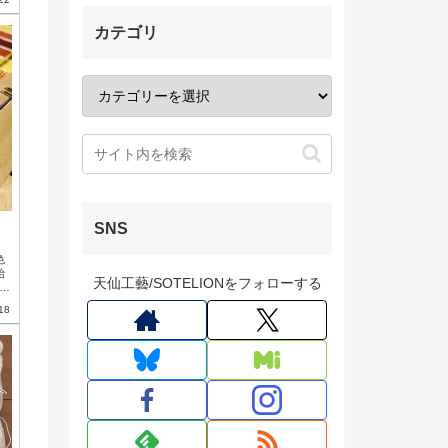
カテゴリ
SNS
色
始
天仙工藝/SOTELIONをフォローする
)
で
18
な
を
の
.