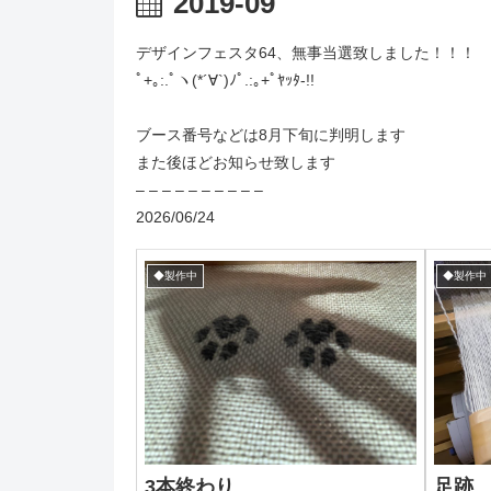
2019-09
デザインフェスタ64、無事当選致しました！！！
ﾟ+｡:.ﾟヽ(*´∀`)ﾉﾟ.:｡+ﾟﾔｯﾀ-!!
ブース番号などは8月下旬に判明します
また後ほどお知らせ致します
– – – – – – – – – –
2026/06/24
◆製作中
◆製作中
3本終わり
足跡