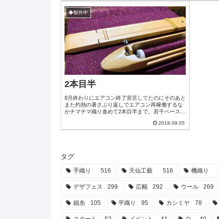
デン製のやつです。和製もあります。これまで何
とかにこ
度か「テンプルで怪我した」みたいな事を書いて
あ…」と
◆製作中
ましたが今日もまたやっちまいました…ちょっと
キャッシ
血が出た(*jωj*)とても便利な道具ではある...
の見て納得
1...
2本目半
8月終わりにエアコン終了宣言してたのにそのあと
また灼熱の暑さぶり返しでエアコン再稼働するな
かチマチマ織り進めて2本目半まで。若干ペースは
ゆっくりの日速130cmくらい。それにしても、そ
2019.09.05
ろそろガチで涼しくなってくれませんかね…今日
は気温36度（体感42度）→午後から雷雨で一気に
31度（体感35度）まで。立秋来てしばらく経った
けど、こんなん普通の夏やん。
タグ
手織り
516
天仙工藝
516
機織り
デザフェス
299
広幅
292
ウール
269
細糸
105
平織り
95
カシミヤ
78
スタート
52
イベント
41
白
40