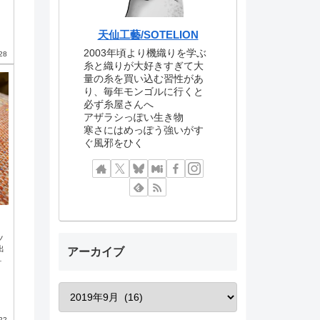
係
天仙工藝/SOTELION
2003年頃より機織りを学ぶ
28
糸と織りが大好きすぎて大
量の糸を買い込む習性があ
り、毎年モンゴルに行くと
必ず糸屋さんへ
アザラシっぽい生き物
寒さにはめっぽう強いがす
ぐ風邪をひく
ノ
出
アーカイブ
に
約
り
ルと
い
っ
22