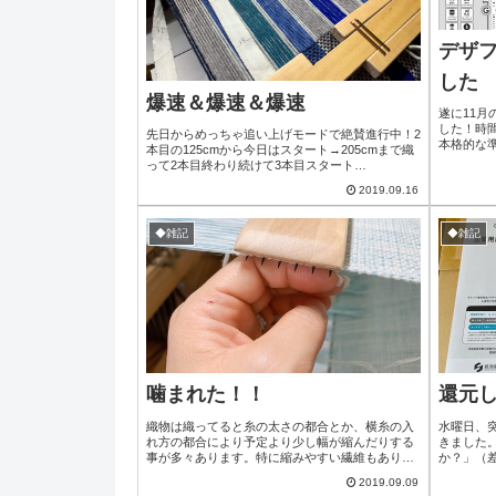
デザ
した
爆速＆爆速＆爆速
遂に11
した！時
先日からめっちゃ追い上げモードで絶賛進行中！2
本格的な
本目の125cmから今日はスタート→205cmまで織
けたF-1
って2本目終わり続けて3本目スタート
ん前の角地
→205cm→3本目終わり更に粘って4本目17cmで時
2019.09.16
織姫様の
間切れとなりました。日速302cm！！自分でも意
り過ぎじ
味がわからない！！(笑)暑い予報だったので早々
社へ織り
にエアコン入れてたので高温による不快感ゼロ快
◆雑記
◆雑記
ザフェス上
適環境下での13時→20時まで爆速進行でした(*
´3`*)ﾌｩ〜3作業用B...
噛まれた！！
還元
織物は織ってると糸の太さの都合とか、横糸の入
水曜日、
れ方の都合により予定より少し幅が縮んだりする
きました
事が多々あります。特に縮みやすい繊維もあり、
か？」（
そういう時はテンプル（伸子/しんし）という予定
アカンやろ
2019.09.09
幅を固定する道具があります。うちのはスウェー
え？天仙