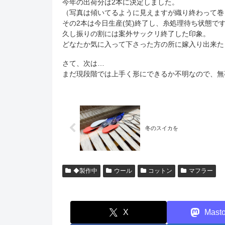
今年の出荷分は2本に決定しました。
（写真は傾いてるように見えますが織り終わって巻
その2本は今日生産(笑)終了し、糸処理待ち状態で
久し振りの割には案外サックリ終了した印象。
どなたか気に入って下さった方の所に嫁入り出来たらいい
さて、次は…
まだ現段階では上手く形にできるか不明なので、無
冬のスイカを
◆製作中
ウール
コットン
マフラー
X
Mast