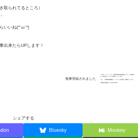
き取られてるところ）
す。
ね(*´ω`*)
事出来たらUPします！
無事登録されました
シェアする
odon
Bluesky
Misskey