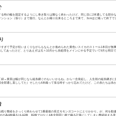
で
する時の幅を固定するようにし巻き取りは難なく終わったけど、同じ目に2本通してる部分
テンション（張り）まで進行。なんとか織り出来るところまで来て、3cmほど織って終了で
り
りすぎて予定が狂いまくりながらもなんとか進められた黄色いスイカのストール1本目が無
備してあったけど、とりあえずは元々10月から糸処理をメインにやる予定でいて9月も明日
「緑→黄茶は幅が同じなら縦糸継ぐのもいいかもね」から一念発起し、人生初の縦糸継ぎに
回全部通し直ししてた）そしたら6本織って張る時すっかり忘れてたけど、この糸たちは糸
階
の残り整経をさっくり終わらせて1番最後の長丈モモンガコートにとりかかり。が、何を勘
わせの為4枚織る)をA2枚、B2枚ではなく4本全部同じ柄で織る計算にしてしまい整経始まる