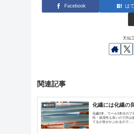
Facebook
は
天仙工
関連記事
化繊には化繊の
◆製作中
化繊3本、ウール3本分の
性・保湿性も良いので沢山
てるが首がかぶれるので…..