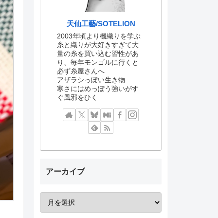
天仙工藝/SOTELION
2003年頃より機織りを学ぶ
糸と織りが大好きすぎて大
量の糸を買い込む習性があ
り、毎年モンゴルに行くと
必ず糸屋さんへ
アザラシっぽい生き物
寒さにはめっぽう強いがす
ぐ風邪をひく
アーカイブ