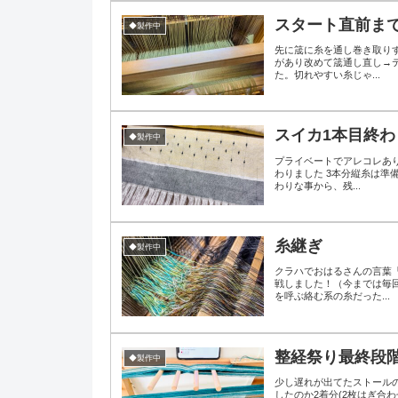
スタート直前ま
◆製作中
先に筬に糸を通し巻き取り
があり改めて筬通し直し→
た。切れやすい糸じゃ...
スイカ1本目終わ
◆製作中
プライベートでアレコレあ
わりました 3本分縦糸は準
わりな事から、残...
糸継ぎ
◆製作中
クラハでおはるさんの言葉
戦しました！（今までは毎
を呼ぶ絡む系の糸だった...
整経祭り最終段
◆製作中
少し遅れが出てたストール
したのか2着分(2枚はぎ合