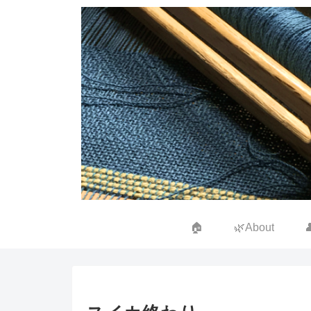
🏠
🌿About