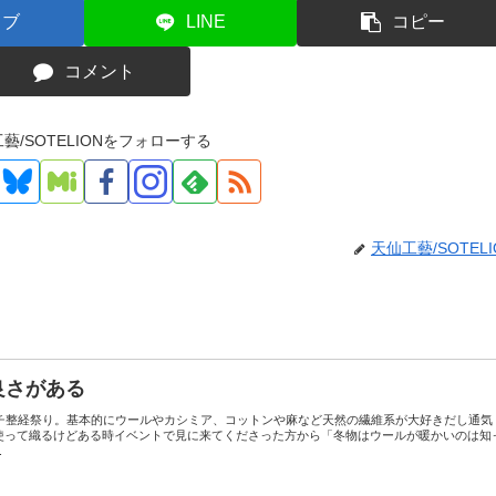
てブ
LINE
コピー
コメント
藝/SOTELIONをフォローする
天仙工藝/SOTELI
良さがある
プチ整経祭り。基本的にウールやカシミア、コットンや麻など天然の繊維系が大好きだし通気
使って織るけどある時イベントで見に来てくださった方から「冬物はウールが暖かいのは知
.