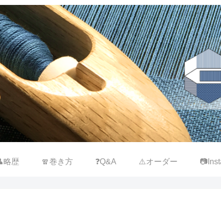
👤略歴
🧣巻き方
❓Q&A
⚠️オーダー
📷Inst