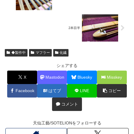
2本目半
◆製作中
マフラー
化繊
シェアする
X
Mastodon
Bluesky
Misskey
Facebook
はてブ
LINE
コピー
コメント
天仙工藝/SOTELIONをフォローする