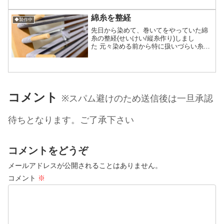
フラーになりました水通しして生地が落
ち着いたらまた変...
綿糸を整経
◆製作中
先日から染めて、巻いてをやっていた綿
糸の整経(せいけい/縦糸作り)しまし
た 元々染める前から特に扱いづらい糸で
はなく染めたから大きくなにかが変わる
訳でもなく通常通りの整経になりまし
た これらはお世話になった方々へ色味も
使いやすいグレーだし綿...
コメント
※スパム避けのため送信後は一旦承認
待ちとなります。ご了承下さい
コメントをどうぞ
メールアドレスが公開されることはありません。
コメント
※