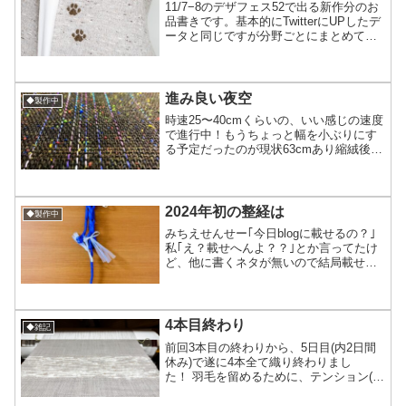
11/7−8のデザフェス52で出る新作分のお
品書きです。基本的にTwitterにUPしたデ
ータと同じですが分野ごとにまとめてみ
ました。今回は🐾と試しに作ってみた🍄
編です‎⁽⁽٩(๑˃̶͈̀ ω ˂̶͈́)۶⁾⁾M00154🐾白×グレー
ウール...
進み良い夜空
◆製作中
時速25〜40cmくらいの、いい感じの速度
で進行中！もうちょっと幅を小ぶりにす
る予定だったのが現状63cmあり縮絨後
57〜8cmくらいになったらいいな的な。
早くも明日1本目の終わりそう。なので残
り3本とちょっと。この糸は縮絨したらフ
ンワリ柔...
2024年初の整経は
◆製作中
みちえせんせー｢今日blogに載せるの？｣
私｢え？載せへんよ？？｣とか言ってたけ
ど、他に書くネタが無いので結局載せる
ことにしました(笑)これは試し織りするた
めで商品ではないから整経の長さも短く
量も少ないラミーです。糸色はとてもキ
レイだけど実...
4本目終わり
◆雑記
前回3本目の終わりから、5日目(内2日間
休み)で遂に4本全て織り終わりまし
た！ 羽毛を留めるために、テンション(縦
糸の張り)緩めで打ち込み強めで進行なの
で、綿だけどちょっとシャキッとしたマ