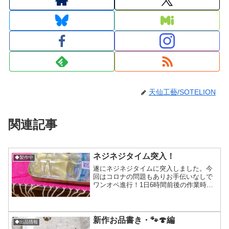
天仙工藝/SOTELION
関連記事
ネジネジタイム突入！
◆製作中
遂にネジネジタイムに突入しました。今
回はコロナの問題もありお手伝いなしで
ワンオペ進行！1日6時間前後の作業時間
で3−4本いけたら合格点です。ああ…電
動のフリンジツイスターどこかに売って
ないかな…2万までで有るなら買ってしま
いそう(笑)とりあ...
新作お品書き・🐾🍄編
◆出品情報