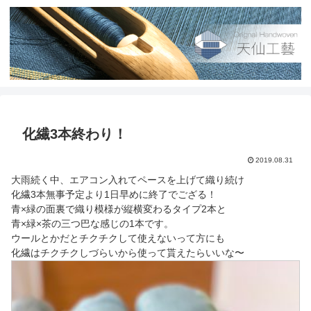
化繊3本終わり！
2019.08.31
大雨続く中、エアコン入れてペースを上げて織り続け
化繊3本無事予定より1日早めに終了でござる！
青×緑の面裏で織り模様が縦横変わるタイプ2本と
青×緑×茶の三つ巴な感じの1本です。
ウールとかだとチクチクして使えないって方にも
化繊はチクチクしづらいから使って貰えたらいいな〜