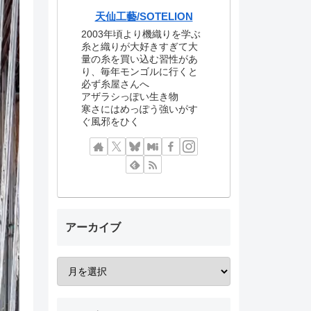
天仙工藝/SOTELION
2003年頃より機織りを学ぶ
糸と織りが大好きすぎて大
量の糸を買い込む習性があ
り、毎年モンゴルに行くと
必ず糸屋さんへ
アザラシっぽい生き物
寒さにはめっぽう強いがす
ぐ風邪をひく
アーカイブ