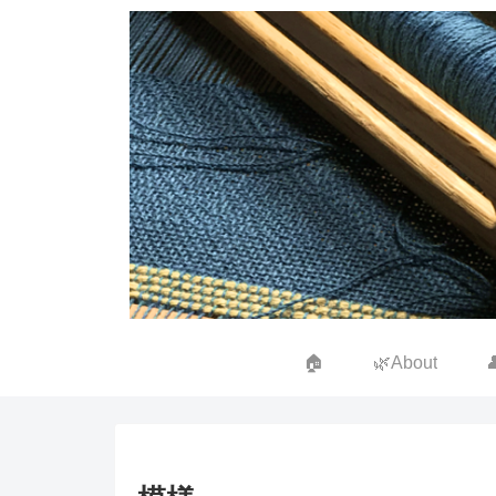
🏠
🌿About