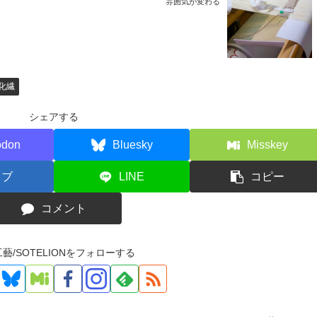
雰囲気が変わる
化繊
シェアする
odon
Bluesky
Misskey
てブ
LINE
コピー
コメント
藝/SOTELIONをフォローする