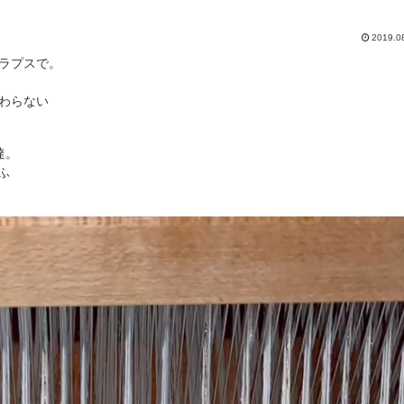
2019.0
ラプスで。
わらない
達。
ふ