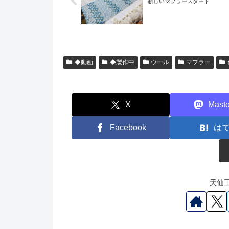
新しいマフラースタート
◆動画
◆製作中
ウール
マフラー
X
Mast
Facebook
は
天仙工