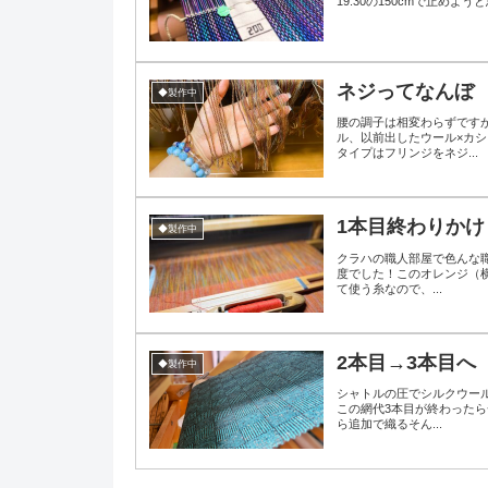
19:30の150cmで止めよ
ネジってなんぼ
◆製作中
腰の調子は相変わらずです
ル、以前出したウール×カ
タイプはフリンジをネジ...
1本目終わりかけ
◆製作中
クラハの職人部屋で色んな職
度でした！このオレンジ（
て使う糸なので、...
2本目→3本目へ
◆製作中
シャトルの圧でシルクウール
この網代3本目が終わった
ら追加で織るそん...