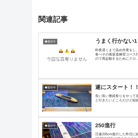
関連記事
うまく行かない1
◆製作中
昨夜遅くまで染め作業をし
食べその後坂道練習コース
ので再起動するためにクロ..
遂にスタート！
◆製作中
長い長い整経祭りをやって居ましたが遂に待ちに待
と行きたいところだけど綜絖
250進行
◆製作中
日速205cm進行した昨日に続き、今日は