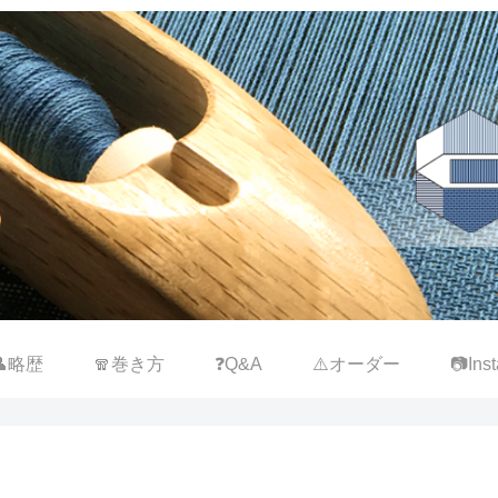
👤略歴
🧣巻き方
❓Q&A
⚠️オーダー
📷Inst