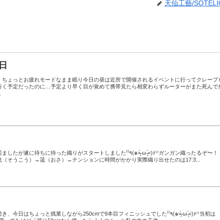
天仙工藝/SOTELI
日
、ちょっとお疲れモードなまま眠り今日の昼は近所で開催されるイベントに行ってクレープ
行く予定だったのに…予定より早く目が覚めて携帯見たら相変わらずルーターがまた死んで
.
！
った織りがスタートしました‎⁽⁽٩(๑˃̶͈̀ ω ˂̶͈́)۶⁾⁾ガンガン織ったるぞ〜！！
（そうこう）→筬（おさ）→テンションに時間がかかり実際織り出せたのは17:3...
ちょっと残業しながら250cmで9本目フィニッシュでした‎⁽⁽٩(๑˃̶͈̀ ω ˂̶͈́)۶⁾⁾当初は