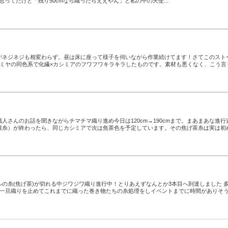
うと思ってたけど「残り50cmなら織ったらええやん」と私の中の天使...
がネジネジも相変わらず。昼は床に座って様子を伺いながら作業続けてます！さてこのスト
シミヤの同色系で化繊×カシミアのフワフワキラキラしたものです。素材も悪くなく、こう言
人さんのお話を聞きながらチマチマ織り進め今日は120cm→190cmまで。まあまあな進行
横糸）が終わったら、同じカシミアで次は焦茶色を予定しています。その焦げ茶糸は実は初
の糸(焦げ茶)が切れる中ジワジワ織り進行中！とりあえずなんとか3本目へ到達しました 
ら一旦織りを止めてこれまでに織った巻き物たちの糸処理をしイベントまでに時間がありそ