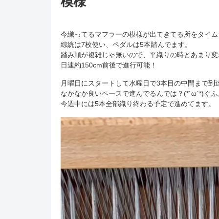
模様
今織ってるマフラーの模様が出てきてる所をタイム
綜絖は7枚使い、ペダルは5本踏んでます。
踏み順が複雑じゃ無いので、平織りの時とあまり変
日速約150cm前後で進行可能！
月曜日にスタートして水曜日で3本目の中間まで到
なかなか良いペースで進んでるんでは？(*´ω`*)ぐふ
今週中には5本全部織り終わる予定で進めてます。