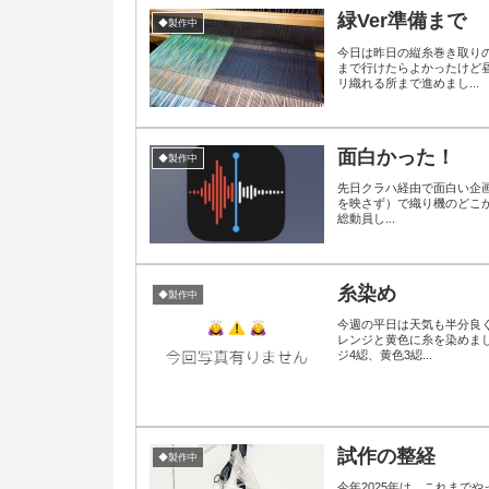
緑Ver準備まで
◆製作中
今日は昨日の縦糸巻き取り
まで行けたらよかったけど
リ織れる所まで進めまし...
面白かった！
◆製作中
先日クラハ経由で面白い企画
を映さず）で織り機のどこか
総動員し...
糸染め
◆製作中
今週の平日は天気も半分良
レンジと黄色に糸を染めまし
ジ4綛、黄色3綛...
試作の整経
◆製作中
今年2025年は、これまで