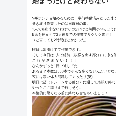
始まったけど終わらない
V字ポンチョ始めるために、事前準備済みだった糸
巻き取り作業したのは日曜日の事。
1人でも出来ないわけではないけど時間がべらぼう
B氏を捕まえて2人体制での作業でサクサク進行！
（と言っても2時間ほどかかった）
昨日は出掛けてて作業できず。
そして今日は1人で綜絖（模様を出す部分）に糸を
こ れ が 進 ま な い ！ ！ ！
なんかずっと1日中通してた…
あるぇ？本数は330本でそんな多くないんだけどなぁ(´
夜には凄い体力消耗してぐったり(笑)
明日は筬（トントンする部分）に通して糸張り終わ
やっとこさ織りまで行けそう。
本格的に暑くなる前に終わらせちゃいましょ！