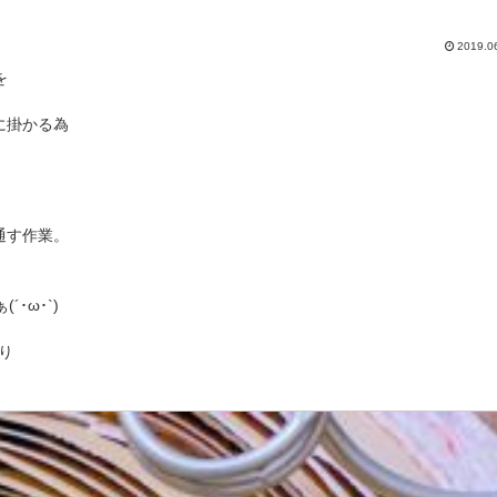
2019.0
を
に掛かる為
通す作業。
･ω･`)
り