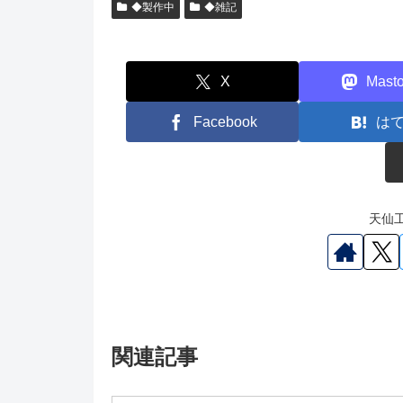
◆製作中
◆雑記
X
Mast
Facebook
は
天仙工
関連記事