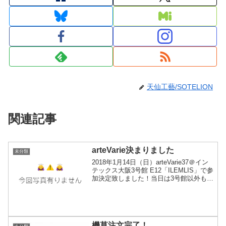
天仙工藝/SOTELION
関連記事
arteVarie決まりました
未分類
2018年1月14日（日）arteVarie37＠イン
テックス大阪3号館 E12「ILEMLIS」で参
加決定致しました！当日は3号館以外も
1、2、4、5、6A、B、2Fの6C、Dとフル
稼働してるっぽいので、混雑してるかと
思いますがお時間ある...
機草注文完了！