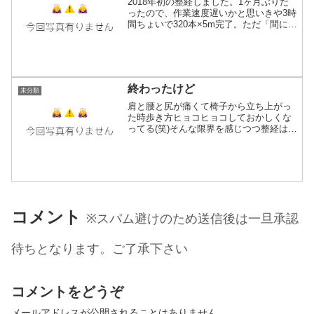
2018年初の整経しました。1ヶ月ぶりだ
ったので、作業速度遅いかと思いきや3時
間ちょいで320本×5m完了。ただ「間に合
えば14日に」と思ってたけど時間に不安
あり。うまく進めばコットン×カシミアの
春物新作1本持って行きます(*´ω`*)B氏...
終わったけど
未分類
肩と腰と尻が痛くて椅子から立ち上がっ
た時歩き方ヒョコヒョコしておかしくな
ってる(笑)そんな限界を感じつつ整経はな
んとか終わりを迎えました。が！！！写
真中央辺りに数本斜めに入ってる部分あ
りますね？そうです、掛け違いです( °ω°
)ﾄﾞｳ…ｼ...
コメント
※スパム避けのため送信後は一旦承認
待ちとなります。ご了承下さい
コメントをどうぞ
メールアドレスが公開されることはありません。