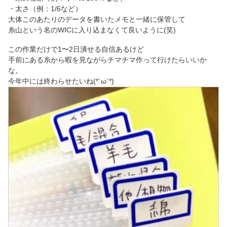
・太さ（例：1/6など）
大体このあたりのデータを書いたメモと一緒に保管して
糸山という名のWICに入り込まなくて良いように(笑)
この作業だけで1〜2日潰せる自信あるけど
手前にある糸から暇を見ながらチマチマ作って行けたらいいか
な。
今年中には終わらせたいね(*´ω`*)