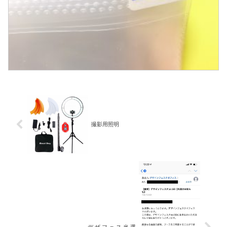
撮影用照明
デ ザ フ ェ ス 当 選