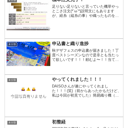
未分類
足りない足りないと言っていた機草やっ
とこさ注文(*´ω`*)説明文にもあります
が、経糸（縦糸の事）や織ったものを巻
き取って行く際、糸や生地が重なると摩
擦によって縦糸の歪みや弛みの原因にな
るので間に紙を挟んで巻き取ります。使
う紙はコピー紙のよ...
申込書と織り進捗
未分類
秋デザフェスの申込書が届きました！丁
度ベストシーズンなので是非とも当たっ
て欲しいです！！！頼むよ〜！！当てて
おくれよ〜！！⁽⁽٩(๑˃̶͈̀ ω ˂̶͈́)۶⁾⁾申し込むス
ペースサイズをどっちにするかまだ正直
迷っててSサイズ：180cm×9...
やってくれました！！！
未分類
DAISOさんが遂にやってくれまし
た！！！(笑)（前からあったかもだけど、
私は今回が初見でした）簡易織り機（ポ
リプロピレン製）が発売されてた！！‎
⁽⁽٩(๑˃̶͈̀ ω ˂̶͈́)۶⁾⁾しかもセリアの簡易織り機
の倍のサイズ約21×21cmに...
初整経
未分類