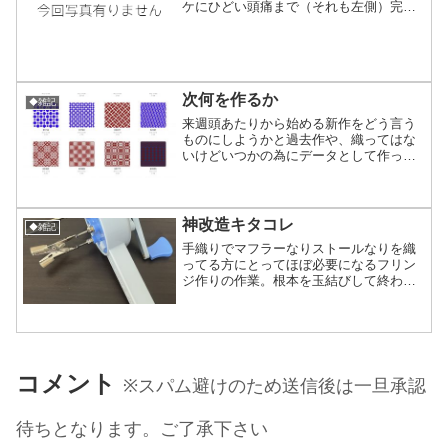
ケにひどい頭痛まで（それも左側）完全
な機上げ二次被害です(笑)5〜6時間同じ
姿勢で作業続けるから仕方がないね。自
転車乗って100km走っても筋肉痛になら
ないのに普段使わ...
次何を作るか
◆雑記
来週頭あたりから始める新作をどう言う
ものにしようかと過去作や、織ってはな
いけどいつかの為にデータとして作って
る物など1日データの見直ししました。4
月のデザフェスが11月へスライドした
為、制作済みの巻き物在庫があるので今
年は去年ほど馬車馬(笑...
神改造キタコレ
◆雑記
手織りでマフラーなりストールなりを織
ってる方にとってほぼ必要になるフリン
ジ作りの作業。根本を玉結びして終わり
の場合は簡単で良いですがネジネジした
タイプにする場合にはフリンジツイスタ
ーなど道具を利用か手でネジる方の大体2
通りになると思います。...
コメント
※スパム避けのため送信後は一旦承認
待ちとなります。ご了承下さい