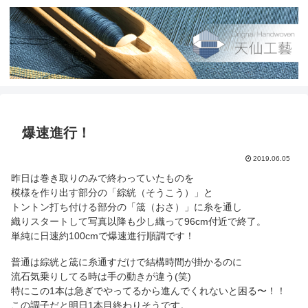
爆速進行！
2019.06.05
昨日は巻き取りのみで終わっていたものを
模様を作り出す部分の「綜絖（そうこう）」と
トントン打ち付ける部分の「筬（おさ）」に糸を通し
織りスタートして写真以降も少し織って96cm付近で終了。
単純に日速約100cmで爆速進行順調です！
普通は綜絖と筬に糸通すだけで結構時間が掛かるのに
流石気乗りしてる時は手の動きが違う(笑)
特にこの1本は急ぎでやってるから進んでくれないと困る〜！！
この調子だと明日1本目終わりそうです。