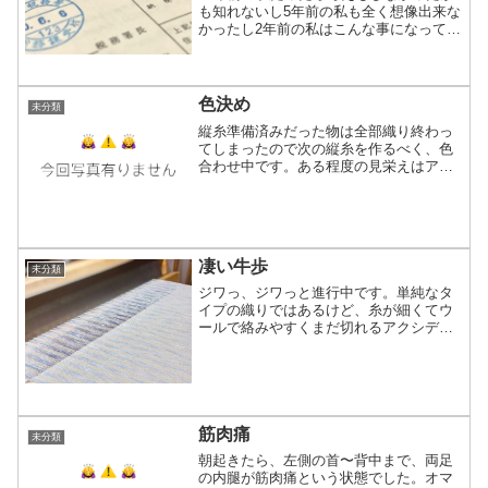
も知れないし5年前の私も全く想像出来な
かったし2年前の私はこんな事になってる
なんて思いも寄らなかった昨年の起業か
らあっという間の1年が経ちました！この
1年何本織ったのか分からないくらい織っ
てデザフェスに...
色決め
未分類
縦糸準備済みだった物は全部織り終わっ
てしまったので次の縦糸を作るべく、色
合わせ中です。ある程度の見栄えはアプ
リでシュミレート出来るけどやっぱり実
際の糸で雰囲気とか実感したいし！これ
が持ってる糸の全ての色ではないです。
今シーズンメイン予定にな...
凄い牛歩
未分類
ジワっ、ジワっと進行中です。単純なタ
イプの織りではあるけど、糸が細くてウ
ールで絡みやすくまだ切れるアクシデン
トは起きてないけど極力起こらないよう
に注意しながら織るとどうしてもノロノ
ロに。それよりも機草が足りない！！！
(笑)さっさと注文しなく...
筋肉痛
未分類
朝起きたら、左側の首〜背中まで、両足
の内腿が筋肉痛という状態でした。オマ