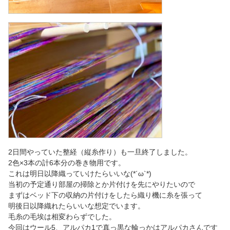
2日間やっていた整経（縦糸作り）も一旦終了しました。
2色×3本の計6本分の巻き物用です。
これは明日以降織っていけたらいいな(*´ω`*)
当初の予定通り部屋の掃除とか片付けを先にやりたいので
まずはベッド下の収納の片付けをしたら織り機に糸を張って
明後日以降織れたらいいな想定でいます。
毛糸の毛埃は相変わらずでした。
今回はウール5、アルパカ1で真っ黒な輪っかはアルパカさんです