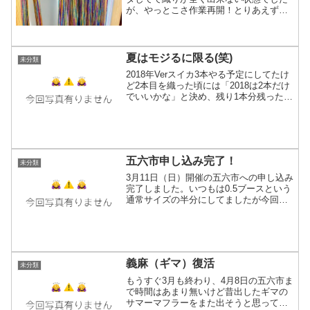
が、やっとこさ作業再開！とりあえず部
屋の片付けとかする予定になってるので
整経（縦糸作り）して準備しておいて織
るのはまだ少し先に。ぱっと見は冬に出
した「花火の火花が（略...
夏はモジるに限る(笑)
未分類
2018年Verスイカ3本やる予定にしてたけ
ど2本目を織った頃には「2018は2本だけ
でいいかな」と決め、残り1本分残った縦
糸で夏物の何か涼しそうな感じの物が出
来上がりました。個人的な感覚で「夏涼
しく感じる＝モジってるやつ」というの
が有り両...
五六市申し込み完了！
未分類
3月11日（日）開催の五六市への申し込み
完了しました。いつもは0.5ブースという
通常サイズの半分にしてましたが今回は
お試しで1ブース（2×2m）で申し込みし
てみました！（0.5は数が少ないそうで、
数の多い1ブースに挑戦！）無事当選しま
すよう...
義麻（ギマ）復活
未分類
もうすぐ3月も終わり、4月8日の五六市ま
で時間はあまり無いけど昔出したギマの
サマーマフラーをまた出そうと思って思