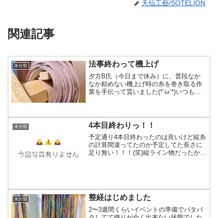
天仙工藝/SOTELION
関連記事
法事終わって機上げ
未分類
夕方B氏（今日まで休み）に、普段なか
なか頼めない機上げ時の糸を巻き取る作
業を手伝って貰いました(*´ω`*)いつもは1
人でヒーコラ言いながら何時間か掛け巻
いてたのに2人でやったら30分掛らなくて
早い…あっと言う間に750cm巻き取り終
わり、...
4本目終わりっ！！
未分類
予定通り4本目終わったのは良いけど縦糸
の計算間違ってたのか予定してた長さに
足り無い！！！(笑)縦ライン物だったから
良かったけど、これが柄物とかだったら
ボツになる所だった…(((( ;ﾟдﾟ)))ｱﾜﾜﾜﾜ短
いと言っても巻いて使える長さはある...
整経はじめました
未分類
2〜3週間くらいイベントの準備でバタバ
タしてて織りが全く出来ない状態でした