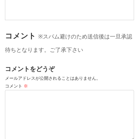
い切ってやってみたら機上げまで完了！
しかし今日他に色々用事があって織り始
めまでは進められず。明日も午前は用事
で出かけてるので、午...
コメント
※スパム避けのため送信後は一旦承認
待ちとなります。ご了承下さい
コメントをどうぞ
メールアドレスが公開されることはありません。
コメント
※