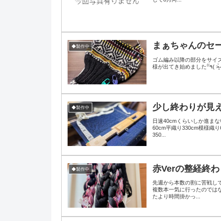
まぁちゃんのセ
◆製作中
ゴム編み以降の部分をサイ
様が
少し終わりが見
◆製作中
日速40cmくらいしか進ま
60cm平織り330cm模様
350...
赤Verの整経終わ
◆製作中
先週から本数の割に苦戦して
複数本一気に行ったのでは
たより時間掛かっ...