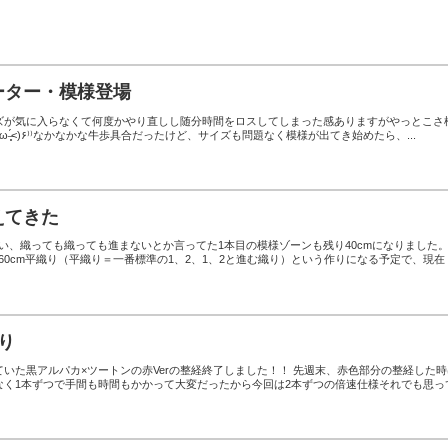
ーター・模様登場
ズが気に入らなくて何度かやり直しし随分時間をロスしてしまった感ありますがやっとこさ
出てき始めました‎‎⁽⁽٩( ˃̶͈̀ ω ˂̶͈́)۶⁾⁾なかなかな牛歩具合だったけど、サイズも問題なく模様が出てき始めたら、...
えてきた
ない、織っても織っても進まないとか言ってた1本目の模様ゾーンも残り40cmになりました
織り60cm平織り（平織り＝一番標準の1、2、1、2と進む織り）という作りになる予定で、現在
り
いた黒アルパカ×ツートンの赤Verの整経終了しました！！ 先週末、赤色部分の整経した時
なく1本ずつで手間も時間もかかって大変だったから今回は2本ずつの倍速仕様それでも思っ