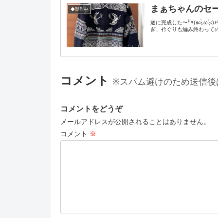
まぁちゃんのセ
◆製作中
遂に完成した〜‎⁽⁽٩(๑˃̶͈̀ ω ˂̶͈́)۶⁾⁾糸処理とか水通し系はまだ残ってるので、糸がピロピロ出たままです(笑)身頃と両袖を繋
ぎ、衿ぐりも編み終わっての
コメント
※スパム避けのため送信後
コメントをどうぞ
メールアドレスが公開されることはありません。
コメント
※