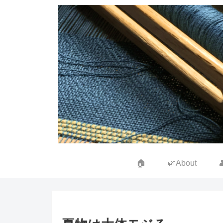
🏠
🌿About