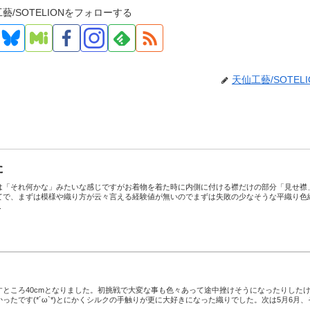
藝/SOTELIONをフォローする
天仙工藝/SOTELI
た
は「それ何かな」みたいな感じですがお着物を着た時に内側に付ける襟だけの部分「見せ襟
てで、まずは模様や織り方が云々言える経験値が無いのでまずは失敗の少なそうな平織り色
.
すところ40cmとなりました。初挑戦で大変な事も色々あって途中挫けそうになったりした
ったです(*´ω`*)とにかくシルクの手触りが更に大好きになった織りでした。次は5月6月、