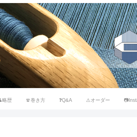
👤略歴
🧣巻き方
❓Q&A
⚠️オーダー
📷Inst