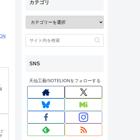
カテゴリ
ON
SNS
天仙工藝/SOTELIONをフォローする
」
縦
けど
そ