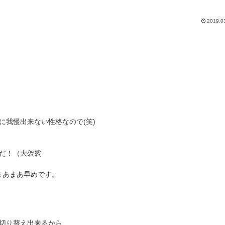
2019.0
に我慢出来ない性格なので(笑)
だ！（大袈裟
まあまあ早めです。
切り替え出来るから