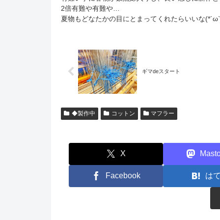
2倍有難や有難や…
夏物もどなたかの目にとまってくれたらいいな(*´ω`*
ギマdeスタート
◆製作中
コットン
マフラー
X
Mast
Facebook
は