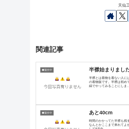
天仙工
関連記事
半襟始まりまし
◆製作中
半襟とは着物を着ない人に
の着物版です。半襟は初め
縞でやってみることにしま..
あと40cm
◆製作中
時間のかかってた半襟も残
なんとかここまで来れてよか
して8月向...